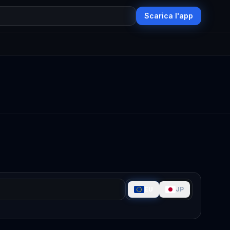
Scarica l'app
EU
JP