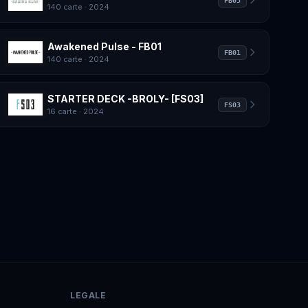
FB03
140 carte
· 2024
Awakened Pulse - FB01
FB01
140 carte
· 2024
STARTER DECK -BROLY- [FS03]
FS03
16 carte
· 2024
LEGALE