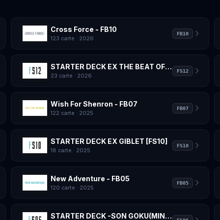
Cross Force - FB10
FB10
123 carte
· 2026
STARTER DECK EX THE BEAT OF KI [FS12]
FS12
23 carte
· 2026
Wish For Shenron - FB07
FB07
122 carte
· 2025
STARTER DECK EX GIBLET [FS10]
FS10
18 carte
· 2025
New Adventure - FB05
FB05
120 carte
· 2025
STARTER DECK -SON GOKU(MINI)- [FS06]