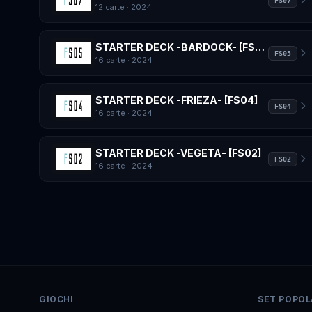
FS07
12 carte
· 2024
STARTER DECK -BARDOCK- [FS05]
FS05
16 carte
· 2024
STARTER DECK -FRIEZA- [FS04]
FS04
16 carte
· 2024
STARTER DECK -VEGETA- [FS02]
FS02
16 carte
· 2024
GIOCHI
SET POPOL