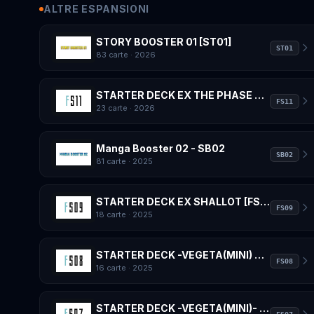
ALTRE ESPANSIONI
STORY BOOSTER 01 [ST01]
ST01
83 carte
· 2026
STARTER DECK EX THE PHASE OF EVOLUTION [FS11]
FS11
23 carte
· 2026
Manga Booster 02 - SB02
SB02
81 carte
· 2025
STARTER DECK EX SHALLOT [FS09]
FS09
18 carte
· 2025
STARTER DECK -VEGETA(MINI) SUPER SAIYAN 3- [FS08]
FS08
16 carte
· 2025
STARTER DECK -VEGETA(MINI)- [FS07]