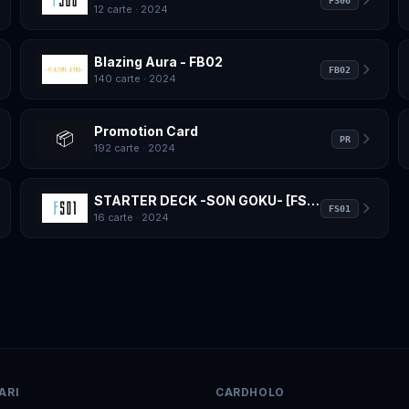
FS06
12 carte
· 2024
Blazing Aura - FB02
FB02
140 carte
· 2024
Promotion Card
📦
PR
192 carte
· 2024
STARTER DECK -SON GOKU- [FS01]
FS01
16 carte
· 2024
ARI
CARDHOLO