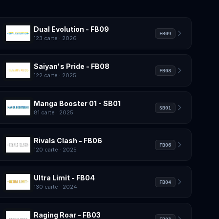
Dual Evolution - FB09
FB09
123 carte
· 2026
Saiyan's Pride - FB08
FB08
122 carte
· 2025
Manga Booster 01 - SB01
SB01
81 carte
· 2025
Rivals Clash - FB06
FB06
120 carte
· 2025
Ultra Limit - FB04
FB04
130 carte
· 2024
Raging Roar - FB03