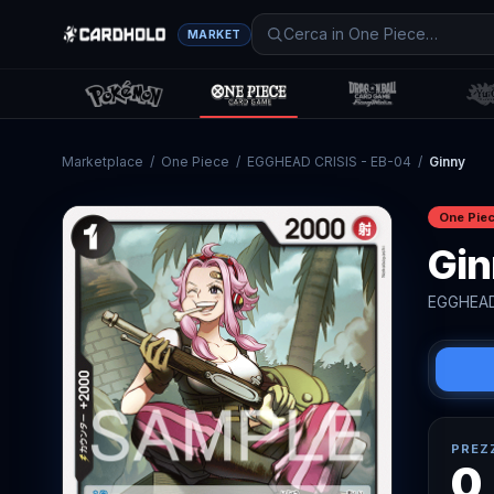
MARKET
Marketplace
/
One Piece
/
EGGHEAD CRISIS - EB-04
/
Ginny
One Pie
Gin
EGGHEAD
PREZ
0