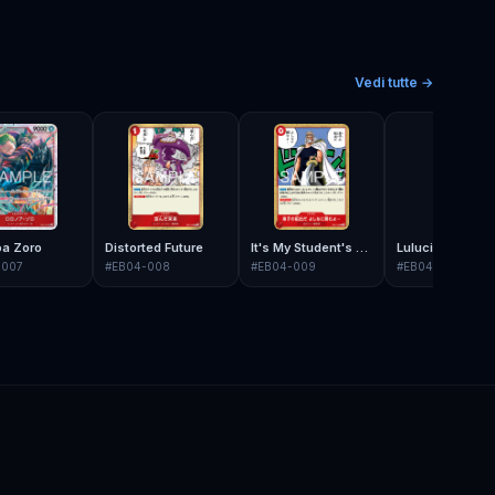
Vedi tutte →
oa Zoro
Distorted Future
It's My Student's Farewell. I Want It to Be Proper.
Lulucia Kingdo
-007
#
EB04-008
#
EB04-009
#
EB04-010