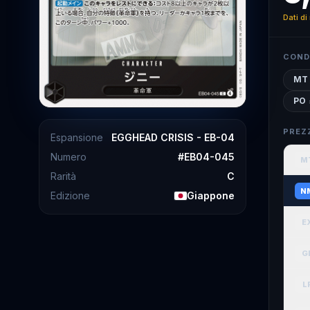
Dati di
COND
MT
PO
PREZ
Espansione
EGGHEAD CRISIS - EB-04
Numero
#
EB04-045
M
Rarità
C
N
Edizione
Giappone
E
G
L