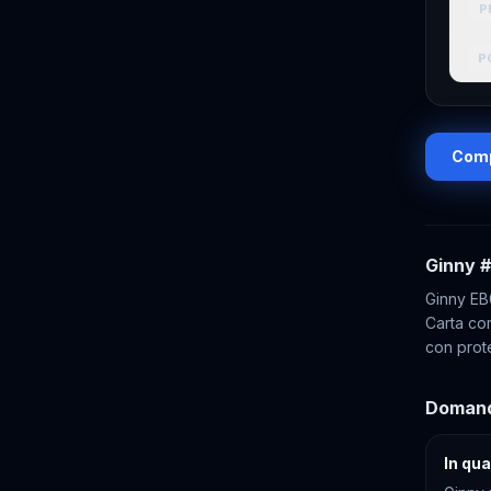
P
P
Comp
Ginny
#
Ginny EB
Carta com
con prot
Domand
In qu