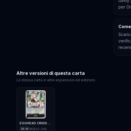
Ginny 
per On
Come 
Scaric
verifi
recens
Altre versioni di questa carta
La stessa carta in altre espansioni ed edizioni.
EGGHEAD CRISIS - EB-04
#
EB04-045
EB-04