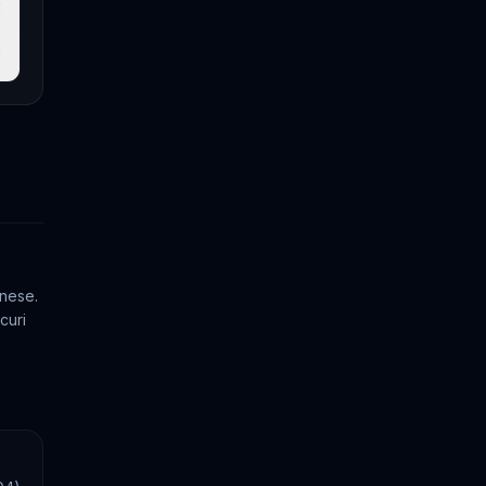
€
€
nese.
curi