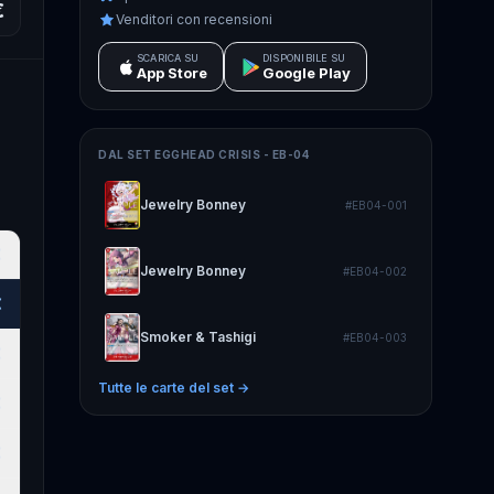
€
Venditori con recensioni
SCARICA SU
DISPONIBILE SU
App Store
Google Play
DAL SET
EGGHEAD CRISIS - EB-04
Jewelry Bonney
#
EB04-001
€
Jewelry Bonney
#
EB04-002
€
Smoker & Tashigi
#
EB04-003
€
Tutte le carte del set →
€
€