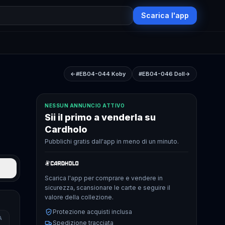
Scarica l'app
←
#EB04-044
Koby
#EB04-046
Doll
→
NESSUN ANNUNCIO ATTIVO
Sii il primo a venderla su
Cardholo
Pubblichi gratis dall'app in meno di un minuto.
Scarica l'app per comprare e vendere in
sicurezza, scansionare le carte e seguire il
valore della collezione.
Protezione acquisti inclusa
A
Spedizione tracciata