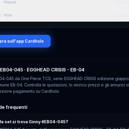
0,02 
Played
L
0,02 
Poor
O
ra sull'app Cardholo
EB04-045
· EGGHEAD CRISIS - EB-04
04-045 da One Piece TCG, serie EGGHEAD CRISIS edizione giappo
une EB-04. Controlla le quotazioni, lo storico prezzi e gli annunci si
ezione pagamento su Cardholo.
e frequenti
ale set si trova Ginny #EB04-045?