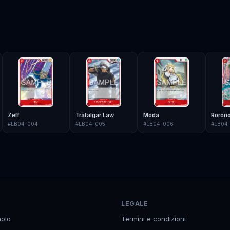
Zeff
Trafalgar Law
Moda
Roron
#
EB04-004
#
EB04-005
#
EB04-006
#
EB04
LEGALE
olo
Termini e condizioni