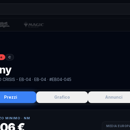
ce
C
ny
 CRISIS - EB-04
· EB-04
· #EB04-045
Prezzi
Grafico
Annunci
ZO MINIMO ·
NM
,06 €
MEDIA EUROP