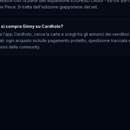
#EB04-045 fa parte dell'espansione EGGHEAD CRISIS - EB-04 (EB-
e Piece. Si tratta dell'edizione giapponese del set.
si compra Ginny su Cardholo?
a l'app Cardholo, cerca la carta e scegli tra gli annunci dei venditori
cati: ogni acquisto include pagamento protetto, spedizione tracciata 
ioni della community.