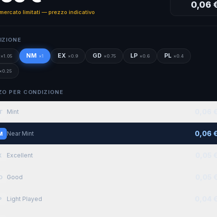
0,06 
 mercato limitati — prezzo indicativo
IZIONE
NM
EX
GD
LP
PL
×
1.05
×
1
×
0.9
×
0.75
×
0.6
×
0.4
×
0.25
ZO PER CONDIZIONE
0,06 
Mint
T
0,06 
Near Mint
M
0,05 
Excellent
X
0,05 
Good
D
0,04 
Light Played
P