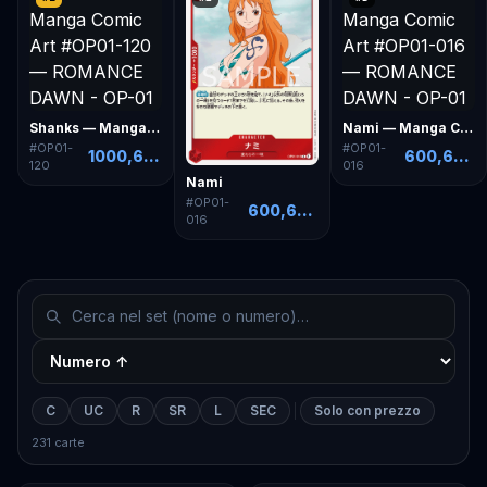
Shanks — Manga Comic Art
Nami — Manga Comic Art
#
OP01-
#
OP01-
1000,64 €
600,64 €
120
016
Nami
#
OP01-
600,64 €
016
C
UC
R
SR
L
SEC
Solo con prezzo
231 carte