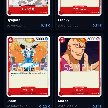
Hyogoro
Franky
0,11 €
0,11 €
#
OP01-020
· C
#
OP01-021
· UC
Brook
Marco
0,22 €
0,11 €
#
OP01-022
· UC
#
OP01-023
· C