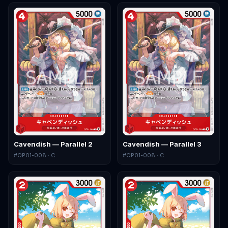
Cavendish — Parallel 2
Cavendish — Parallel 3
#
OP01-008
· C
#
OP01-008
· C