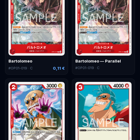
Bartolomeo
Bartolomeo — Parallel
0,11 €
#
OP01-019
· C
#
OP01-019
· C