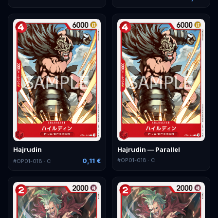
Hajrudin
Hajrudin — Parallel
0,11 €
#
OP01-018
· C
#
OP01-018
· C