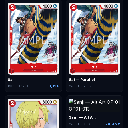
Sai
Sai — Parallel
0,11 €
#
OP01-012
· C
#
OP01-012
· C
Sanji — Alt Art
24,35 €
#
OP01-013
· R