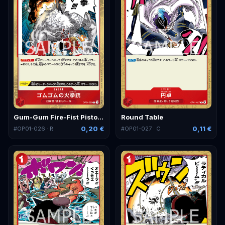
Gum-Gum Fire-Fist Pistol Red Hawk
Round Table
0,20 €
0,11 €
#
OP01-026
· R
#
OP01-027
· C