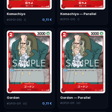
Komachiyo
Komachiyo — Parallel
0,11 €
#
OP01-010
· C
#
OP01-010
· C
Gordon
Gordon — Parallel
0,11 €
#
OP01-011
· UC
#
OP01-011
· UC