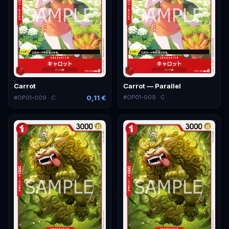
Carrot
Carrot — Parallel
0,11 €
#
OP01-009
· C
#
OP01-009
· C