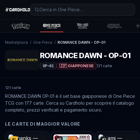
Marketplace
/
One Piece
/
ROMANCE DAWN - OP-01
ROMANCE DAWN - OP-01
🇯🇵 GIAPPONESE
121
carte
OP-01
121 carte
ROMANCE DAWN OP-01 è il set base giapponese di One Piece
TCG con 177 carte. Cerca su Cardholo per scoprire il catalogo
completo, prezzi verificati e pagamento sicuro.
LE CARTE DI MAGGIOR VALORE
#
1
#
2
#
3