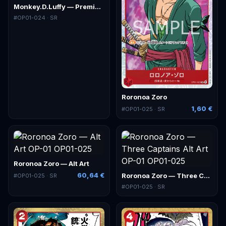
Monkey.D.Luffy — Premium Alt Art
#
OP01-024
· SR
Roronoa Zoro
1,60 €
#
OP01-025
· SR
Roronoa Zoro — Alt Art
60,64 €
Roronoa Zoro — Three Captains Alt Art
#
OP01-025
· SR
#
OP01-025
· SR