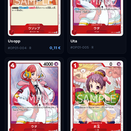
Usopp
Uta
0,11 €
#
OP01-005
· R
#
OP01-004
· R