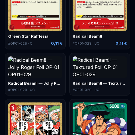
Green Star Rafflesia
Radical Beam!!
0,11 €
0,11 €
#
OP01-028
· C
#
OP01-029
· UC
Radical Beam!! — Jolly Roger Foil
Radical Beam!! — Textured Foil
#
OP01-029
· UC
#
OP01-029
· UC