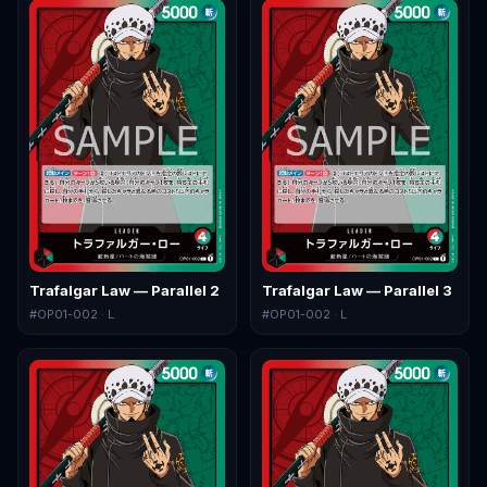
Trafalgar Law — Parallel 2
Trafalgar Law — Parallel 3
#
OP01-002
· L
#
OP01-002
· L