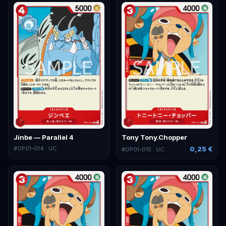
Jinbe — Parallel 4
Tony Tony.Chopper
#
OP01-014
· UC
0,25 €
#
OP01-015
· UC