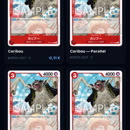
Caribou
Caribou — Parallel
0,11 €
#
OP01-007
· C
#
OP01-007
· C