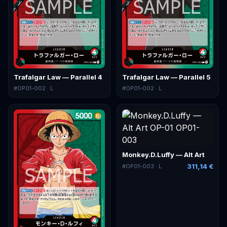
Trafalgar Law — Parallel 4
Trafalgar Law — Parallel 5
#
OP01-002
· L
#
OP01-002
· L
Monkey.D.Luffy — Alt Art
311,14 €
#
OP01-003
· L