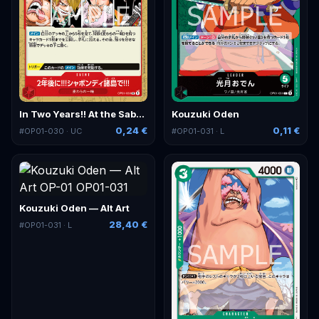
In Two Years!! At the Sabaody Archipelago!!
Kouzuki Oden
0,24 €
0,11 €
#
OP01-030
· UC
#
OP01-031
· L
Kouzuki Oden — Alt Art
28,40 €
#
OP01-031
· L