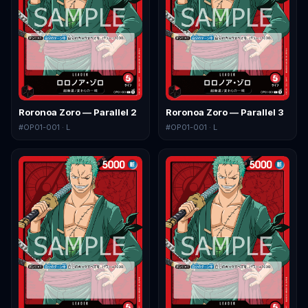
Roronoa Zoro — Parallel 2
Roronoa Zoro — Parallel 3
#
OP01-001
· L
#
OP01-001
· L