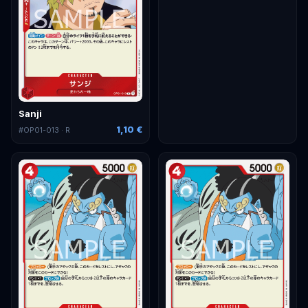
Sanji
1,10 €
#
OP01-013
· R