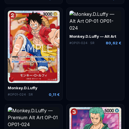
Monkey.D.Luffy — Alt Art
80,62 €
#
OP01-024
· SR
Monkey.D.Luffy
0,11 €
#
OP01-024
· SR