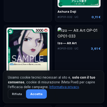
Ashura Doji
0,11 €
#
OP01-032
· UC
Izo — Alt Art
3,61 €
#
OP01-033
· UC
Usiamo cookie tecnici necessari al sito e,
solo con il tuo
consenso
, cookie di misurazione (Meta Pixel) per capire
l'efficacia delle campagne.
Informativa privacy
.
Izo
Rifiuta
Accetta
0,11 €
#
OP01-033
· UC