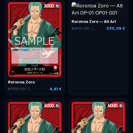
Roronoa Zoro — Alt Art
230,59 €
#
OP01-001
· L
Roronoa Zoro
4,41 €
#
OP01-001
· L