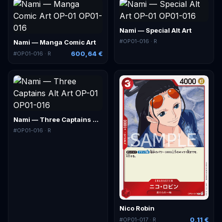
Nami — Special Alt Art
#
OP01-016
· R
Nami — Manga Comic Art
600,64 €
#
OP01-016
· R
Nami — Three Captains Alt Art
#
OP01-016
· R
Nico Robin
0,11 €
#
OP01-017
· R