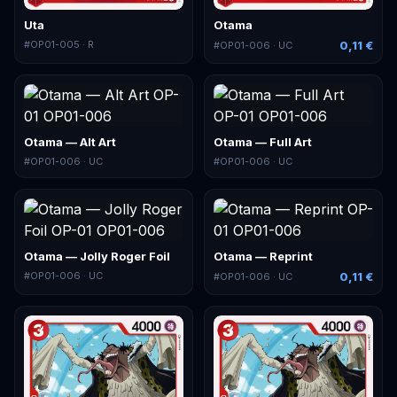
Uta
Otama
#
OP01-005
· R
0,11 €
#
OP01-006
· UC
Otama — Alt Art
Otama — Full Art
#
OP01-006
· UC
#
OP01-006
· UC
Otama — Jolly Roger Foil
Otama — Reprint
#
OP01-006
· UC
0,11 €
#
OP01-006
· UC