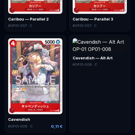
Caribou — Parallel 2
Caribou — Parallel 3
#
OP01-007
· C
#
OP01-007
· C
Cavendish — Alt Art
#
OP01-008
· C
Cavendish
0,11 €
#
OP01-008
· C