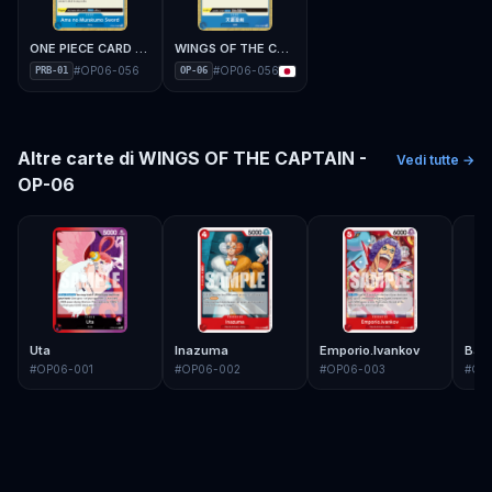
ONE PIECE CARD THE BEST - PRB-01
WINGS OF THE CAPTAIN - OP-06
#
OP06-056
#
OP06-056
PRB-01
OP-06
Altre carte di
WINGS OF THE CAPTAIN -
Vedi tutte →
OP-06
Uta
Inazuma
Emporio.Ivankov
Bar
#
OP06-001
#
OP06-002
#
OP06-003
#
OP