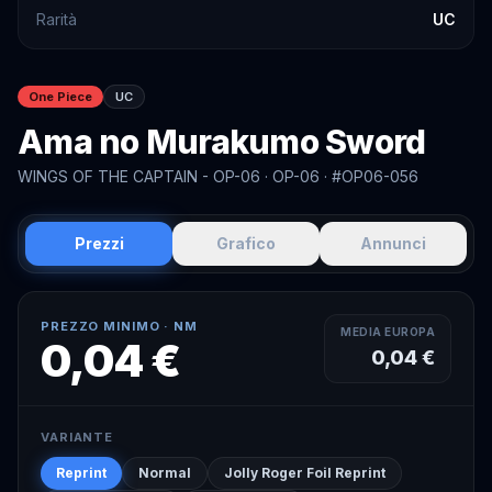
Rarità
UC
One Piece
UC
Ama no Murakumo Sword
WINGS OF THE CAPTAIN - OP-06
· OP-06
· #OP06-056
Prezzi
Grafico
Annunci
PREZZO MINIMO ·
NM
MEDIA EUROPA
0,04 €
0,04 €
VARIANTE
Reprint
Normal
Jolly Roger Foil Reprint