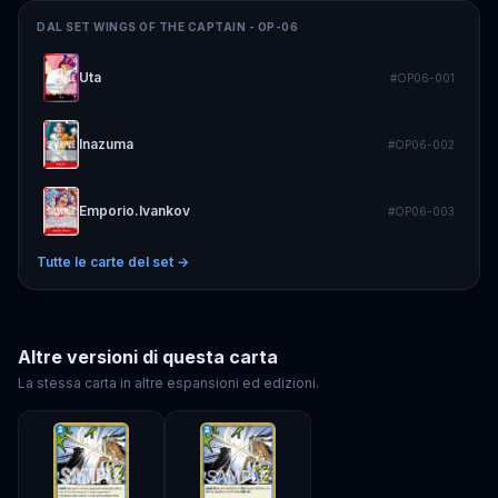
DAL SET
WINGS OF THE CAPTAIN - OP-06
Uta
#
OP06-001
Inazuma
#
OP06-002
Emporio.Ivankov
#
OP06-003
Tutte le carte del set →
Altre versioni di questa carta
La stessa carta in altre espansioni ed edizioni.