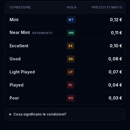
CONDIZIONE
SIGLA
PREZZO STIMATO
Prezzi stimati di
Ama no Murakumo Sword
#OP06-056
per condi
Mint
0,12 €
MT
Near Mint
0,11 €
NM
RIFERIMENTO
Excellent
0,10 €
EX
Good
0,08 €
GD
Light Played
0,07 €
LP
Played
0,04 €
PL
Poor
0,03 €
PO
Cosa significano le condizioni?