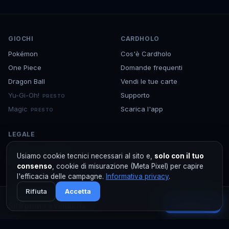
GIOCHI
CARDHOLO
Pokémon
Cos'è Cardholo
One Piece
Domande frequenti
Dragon Ball
Vendi le tue carte
Yu-Gi-Oh!
Supporto
PRESTO
Magic
Scarica l'app
PRESTO
LEGALE
Termini e condizioni
Usiamo cookie tecnici necessari al sito e,
solo con il tuo
Privacy
consenso
, cookie di misurazione (Meta Pixel) per capire
l'efficacia delle campagne.
Informativa privacy
.
Rifiuta
Accetta
NESSUN ANNUNCIO
Vendila tu
Sii il primo a venderla
©
2026
Cardholo — marketplace TCG per collezionisti
Prezzi aggiornati quotidianamente