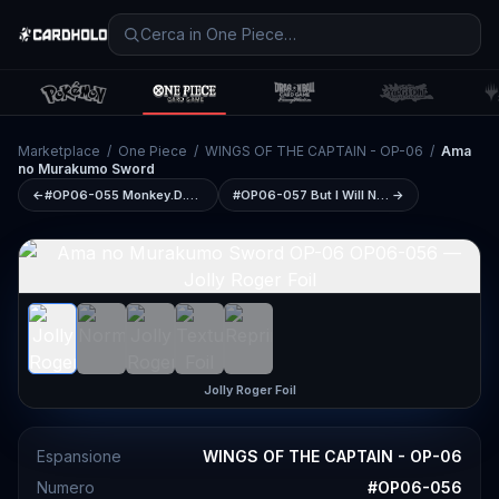
Marketplace
/
One Piece
/
WINGS OF THE CAPTAIN - OP-06
/
Ama
no Murakumo Sword
←
#OP06-055
Monkey.D.Garp
#OP06-057
But I Will Never Doubt a Woman's Tears!!!!
→
Jolly Roger Foil
Espansione
WINGS OF THE CAPTAIN - OP-06
Numero
#
OP06-056