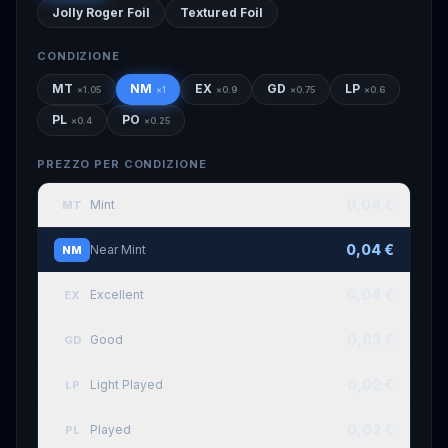
Jolly Roger Foil
Textured Foil
CONDIZIONE
MT
NM
EX
GD
LP
×
1.05
×
1
×
0.9
×
0.75
×
0.6
PL
PO
×
0.4
×
0.25
PREZZO PER CONDIZIONE
0,04 €
Mint
MT
0,04 €
Near Mint
NM
0,04 €
Excellent
EX
0,03 €
Good
GD
0,02 €
Light Played
LP
0,02 €
Played
PL