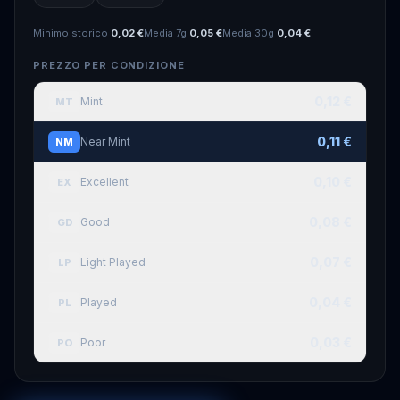
Minimo storico
0,02 €
Media 7g
0,05 €
Media 30g
0,04 €
PREZZO PER CONDIZIONE
0,12 €
Mint
MT
0,11 €
Near Mint
NM
0,10 €
Excellent
EX
0,08 €
Good
GD
0,07 €
Light Played
LP
0,04 €
Played
PL
0,03 €
Poor
PO