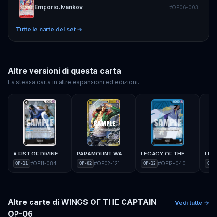
Emporio.Ivankov
#
OP06-003
Tutte le carte del set →
Altre versioni di questa carta
La stessa carta in altre espansioni ed edizioni.
A FIST OF DIVINE SPEED - OP-11
PARAMOUNT WAR - OP-02
LEGACY OF THE MASTER - OP-12
#
OP11-084
#
OP02-121
#
OP12-040
OP-11
OP-02
OP-12
OP-1
Altre carte di
WINGS OF THE CAPTAIN -
Vedi tutte →
OP-06