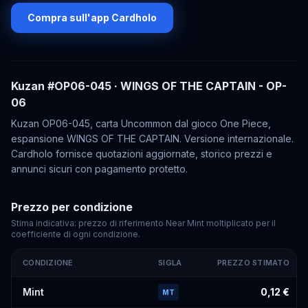
Compra sull'app Cardholo
Kuzan
#OP06-045
· WINGS OF THE CAPTAIN - OP-
06
Kuzan OP06-045, carta Uncommon dal gioco One Piece,
espansione WINGS OF THE CAPTAIN. Versione internazionale.
Cardholo fornisce quotazioni aggiornate, storico prezzi e
annunci sicuri con pagamento protetto.
Prezzo per condizione
Stima indicativa: prezzo di riferimento Near Mint moltiplicato per il
coefficiente di ogni condizione.
CONDIZIONE
SIGLA
PREZZO STIMATO
Prezzi stimati di
Kuzan
#OP06-045
per condizione
Mint
0,12 €
MT