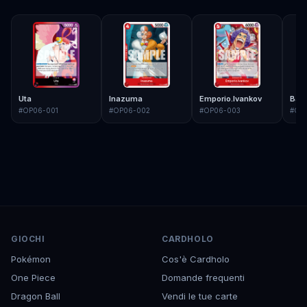
Uta
Inazuma
Emporio.Ivankov
Bar
#
OP06-001
#
OP06-002
#
OP06-003
#
OP
GIOCHI
CARDHOLO
Pokémon
Cos'è Cardholo
One Piece
Domande frequenti
Dragon Ball
Vendi le tue carte