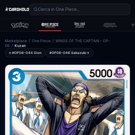
Marketplace
/
One Piece
/
WINGS OF THE CAPTAIN - OP-
06
/
Kuzan
←
#OP06-044
Gion
#OP06-046
Sakazuki
→