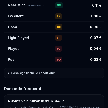
Near Mint
0,11 €
NM
RIFERIMENTO
Excellent
0,10 €
EX
Good
0,08 €
GD
Light Played
0,07 €
LP
Played
0,04 €
PL
Poor
0,03 €
PO
Cosa significano le condizioni?
Domande frequenti
Quanto vale Kuzan #OP06-045?
Il prezzo di riferimento di Kuzan #OP06-045 in condizioni