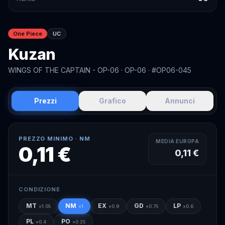
One Piece
UC
Kuzan
WINGS OF THE CAPTAIN - OP-06
· OP-06
· #OP06-045
Prezzi
Grafico
Annunci
PREZZO MINIMO ·
NM
MEDIA EUROPA
0,11 €
0,11 €
CONDIZIONE
MT
NM
EX
GD
LP
×
1.05
×
1
×
0.9
×
0.75
×
0.6
PL
PO
×
0.4
×
0.25