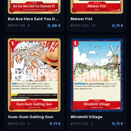
But Ace Here Said You Deserved It!!
Meteor Fist
0,48 €
0,11 €
#
OP13-019
· R
#
OP13-020
· UC
Gum-Gum Gatling Gun
Windmill Village
0,11 €
0,11 €
#
OP13-021
· C
#
OP13-022
· C