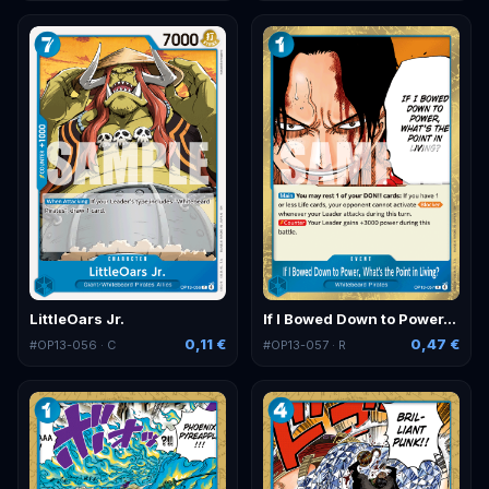
LittleOars Jr.
If I Bowed Down to Power, What's the Point in Living?
0,11 €
0,47 €
#
OP13-056
· C
#
OP13-057
· R