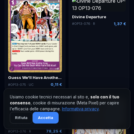
Divine Departure
1,37 €
#
OP13-076
· R
Guess We'll Have Another Scrap. You Can Only Risk Death While You're Still Alive!!
0,11 €
#
OP13-075
· UC
Usiamo cookie tecnici necessari al sito e,
solo con il tuo
consenso
, cookie di misurazione (Meta Pixel) per capire
l'efficacia delle campagne.
Informativa privacy
.
Rifiuta
Accetta
Divine Departure — Alt Art
78,25 €
#
OP13-076
· R