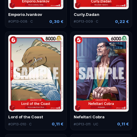
Emporio.Ivankov
Curly.Dadan
0,30 €
0,22 €
#
OP13-008
· C
#
OP13-009
· C
Lord of the Coast
Nefeltari Cobra
0,11 €
0,11 €
#
OP13-010
· C
#
OP13-011
· UC