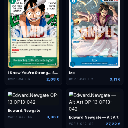
I Know You're Strong... So I'll Go All Out from the Very Start!!!
Izo
2,08 €
0,11 €
#
OP13-040
· R
#
OP13-041
· UC
Edward.Newgate
3,36 €
Edward.Newgate — Alt Art
#
OP13-042
· SR
27,22 €
#
OP13-042
· SR