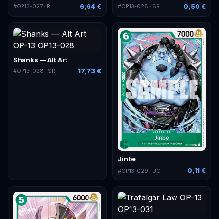
6,64 €
0,50 €
#
OP13-027
· R
#
OP13-028
· SR
Shanks — Alt Art
17,73 €
#
OP13-028
· SR
Jinbe
0,11 €
#
OP13-029
· UC