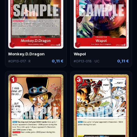
Monkey.D.Dragon
Wapol
0,11 €
0,11 €
#
OP13-017
· R
#
OP13-018
· UC