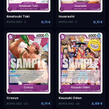
Amatsuki Toki
Inuarashi
0,11 €
0,11 €
#
OP13-060
· C
#
OP13-061
· C
Crocus
Kouzuki Oden
0,11 €
2,05 €
#
OP13-062
· UC
#
OP13-063
· UC