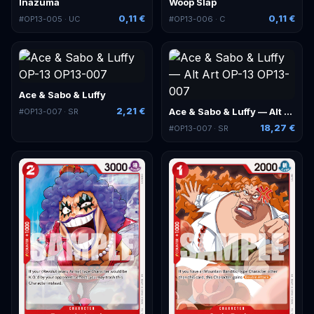
Inazuma
Woop Slap
0,11 €
0,11 €
#
OP13-005
· UC
#
OP13-006
· C
Ace & Sabo & Luffy
2,21 €
Ace & Sabo & Luffy — Alt Art
#
OP13-007
· SR
18,27 €
#
OP13-007
· SR