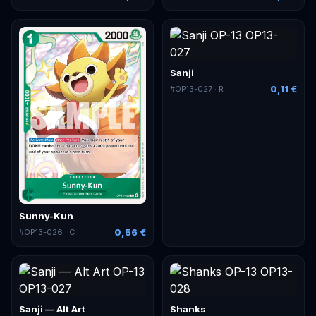
Sanji
0,11 €
#
OP13-027
· R
Sunny-Kun
0,56 €
#
OP13-026
· C
Sanji — Alt Art
Shanks