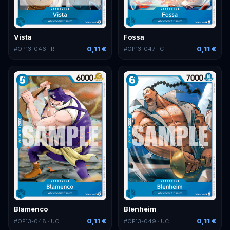
Vista
Fossa
0,11 €
0,11 €
#
OP13-046
· R
#
OP13-047
· C
Blamenco
Blenheim
0,11 €
0,11 €
#
OP13-048
· UC
#
OP13-049
· UC