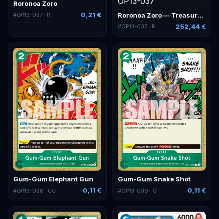
Roronoa Zoro
0,21 €
Roronoa Zoro — Treasure Rare
#
OP13-037
· R
252,44 €
#
OP13-037
· R
Gum-Gum Elephant Gun
Gum-Gum Snake Shot
0,11 €
0,11 €
#
OP13-038
· UC
#
OP13-039
· C