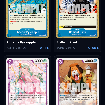
Phoenix Pyreapple
Brilliant Punk
0,11 €
0,48 €
#
OP13-058
· UC
#
OP13-059
· C