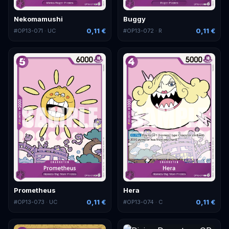
Nekomamushi
Buggy
0,11 €
0,11 €
#
OP13-071
· UC
#
OP13-072
· R
Prometheus
Hera
0,11 €
0,11 €
#
OP13-073
· UC
#
OP13-074
· C