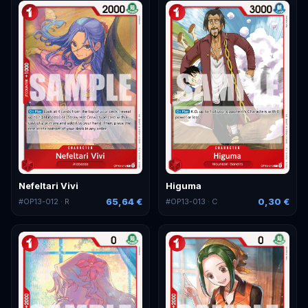
Nefeltari Vivi
Higuma
65,64 €
0,30 €
#
OP13-012
· R
#
OP13-013
· C