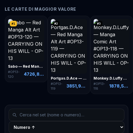
LE CARTE DI MAGGIOR VALORE
#
1
#
2
#
3
Sabo — Red Manga Alt Art
#
OP13-
4726,89 €
120
Portgas.D.Ace — Red Manga Alt Art
Monkey.D.Luffy — Manga Comic Art
#
OP13-
#
OP13-
3851,92 €
1878,59 €
119
118