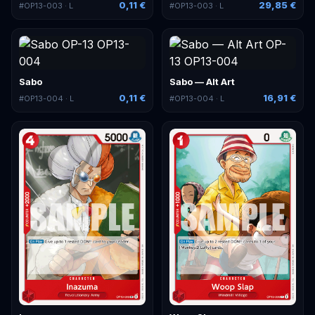
0,11 €
29,85 €
#
OP13-003
· L
#
OP13-003
· L
Sabo
Sabo — Alt Art
0,11 €
16,91 €
#
OP13-004
· L
#
OP13-004
· L