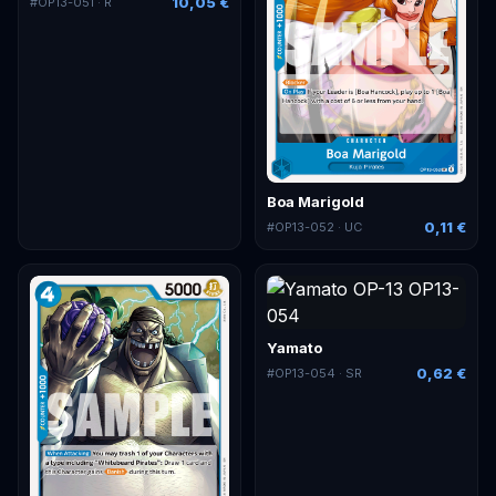
10,05 €
#
OP13-051
· R
Boa Marigold
0,11 €
#
OP13-052
· UC
Yamato
0,62 €
#
OP13-054
· SR