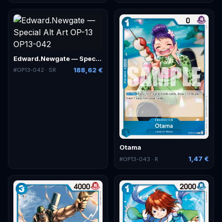
Edward.Newgate — Special Alt Art
188,62 €
#
OP13-042
· SR
Otama
1,47 €
#
OP13-043
· R