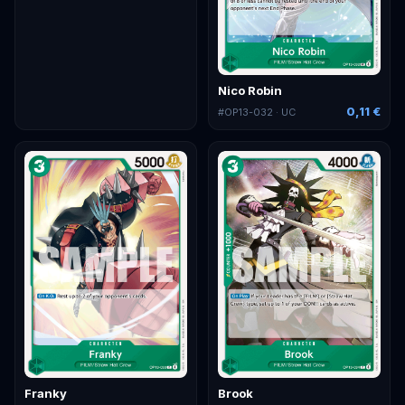
Nico Robin
0,11 €
#
OP13-032
· UC
Franky
Brook