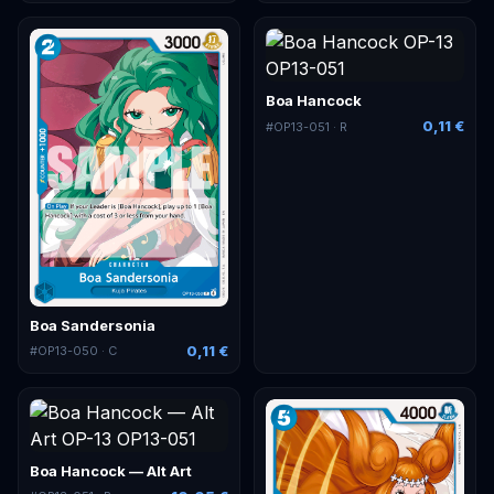
Boa Hancock
0,11 €
#
OP13-051
· R
Boa Sandersonia
0,11 €
#
OP13-050
· C
Boa Hancock — Alt Art