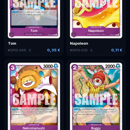
Tom
Napoleon
0,35 €
0,11 €
#
OP13-069
· C
#
OP13-070
· C