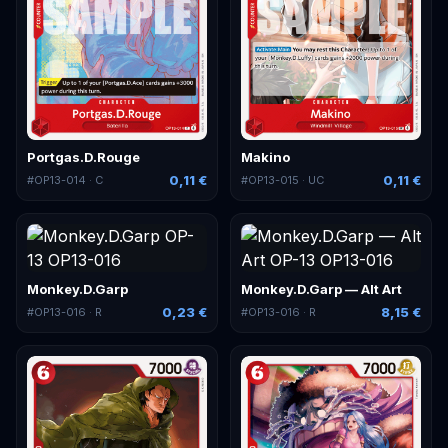
Portgas.D.Rouge
Makino
0,11 €
0,11 €
#
OP13-014
· C
#
OP13-015
· UC
Monkey.D.Garp
Monkey.D.Garp — Alt Art
0,23 €
8,15 €
#
OP13-016
· R
#
OP13-016
· R