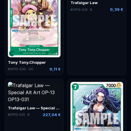
Trafalgar Law
0,39 €
#
OP13-031
· R
Tony Tony.Chopper
0,11 €
#
OP13-030
· UC
Trafalgar Law — Special Alt Art
227,04 €
#
OP13-031
· R