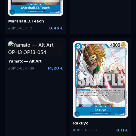
Marshall.D.Teach
0,46 €
#
OP13-053
· C
Yamato — Alt Art
14,20 €
#
OP13-054
· SR
Rakuyo
0,11 €
#
OP13-055
· C