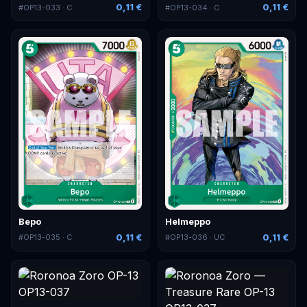
0,11 €
0,11 €
#
OP13-033
· C
#
OP13-034
· C
Bepo
Helmeppo
0,11 €
0,11 €
#
OP13-035
· C
#
OP13-036
· UC