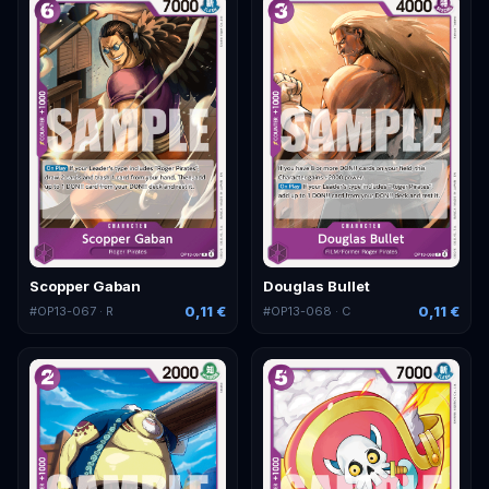
Scopper Gaban
Douglas Bullet
0,11 €
0,11 €
#
OP13-067
· R
#
OP13-068
· C