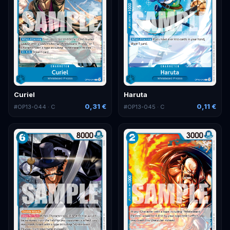
Curiel
Haruta
0,31 €
0,11 €
#
OP13-044
· C
#
OP13-045
· C