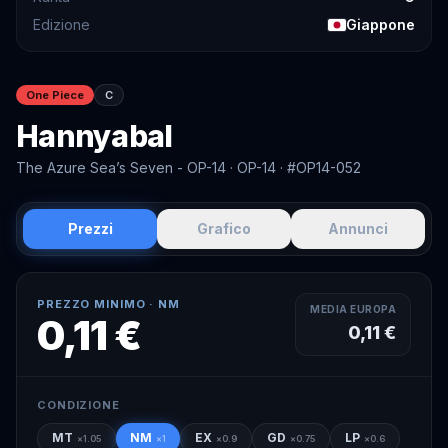
Edizione
Giappone
One Piece
C
Hannyabal
The Azure Sea’s Seven - OP-14
· OP-14
· #OP14-052
Prezzi
Grafico
Annunci
PREZZO MINIMO ·
NM
MEDIA EUROPA
0,11 €
0,11 €
CONDIZIONE
MT
NM
EX
GD
LP
×
1.05
×
1
×
0.9
×
0.75
×
0.6