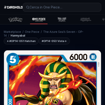
Marketplace
/
One Piece
/
The Azure Sea’s Seven - OP-
14
/
Hannyabal
←
#OP14-051
Hatchan
#OP14-053
Vista
→