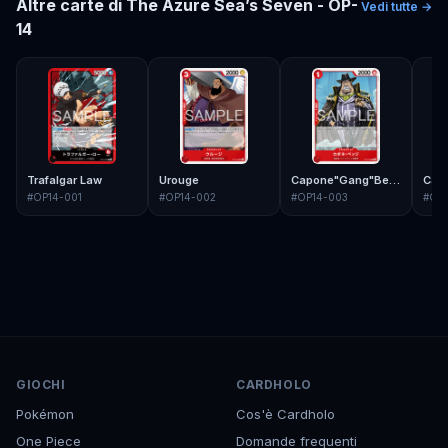
Altre carte di
The Azure Sea’s Seven - OP-
Vedi tutte →
14
Trafalgar Law
Urouge
Capone"Gang"Bege
Cav
#
OP14-001
#
OP14-002
#
OP14-003
#
OP
GIOCHI
CARDHOLO
Pokémon
Cos'è Cardholo
One Piece
Domande frequenti