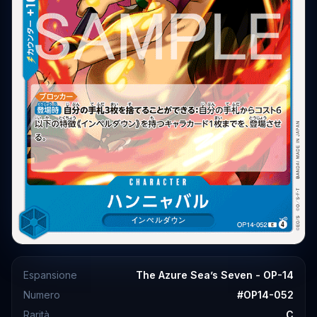
Espansione
The Azure Sea’s Seven - OP-14
Numero
#
OP14-052
Rarità
C