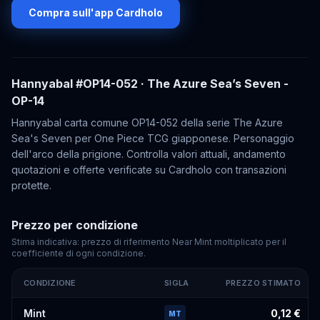
Compra sull'app Cardholo
Hannyabal
#OP14-052
· The Azure Sea’s Seven -
OP-14
Hannyabal carta comune OP14-052 della serie The Azure
Sea's Seven per One Piece TCG giapponese. Personaggio
dell'arco della prigione. Controlla valori attuali, andamento
quotazioni e offerte verificate su Cardholo con transazioni
protette.
Prezzo per condizione
Stima indicativa: prezzo di riferimento Near Mint moltiplicato per il
coefficiente di ogni condizione.
CONDIZIONE
SIGLA
PREZZO STIMATO
Prezzi stimati di
Hannyabal
#OP14-052
per condizione
Mint
0,12 €
MT