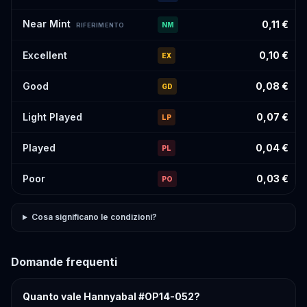
Near Mint
0,11 €
NM
RIFERIMENTO
Excellent
0,10 €
EX
Good
0,08 €
GD
Light Played
0,07 €
LP
Played
0,04 €
PL
Poor
0,03 €
PO
Cosa significano le condizioni?
Domande frequenti
Quanto vale Hannyabal #OP14-052?