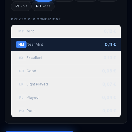
PL
PO
×
0.4
×
0.25
PREZZO PER CONDIZIONE
0,12 €
Mint
MT
0,11 €
Near Mint
NM
0,10 €
Excellent
EX
0,08 €
Good
GD
0,07 €
Light Played
LP
0,04 €
Played
PL
0,03 €
Poor
PO