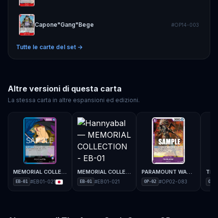
Capone"Gang"Bege
#
OP14-003
Tutte le carte del set →
Altre versioni di questa carta
La stessa carta in altre espansioni ed edizioni.
MEMORIAL COLLECTION - EB-01
MEMORIAL COLLECTION - EB-01
PARAMOUNT WAR - OP-02
#
EB01-021
#
EB01-021
#
OP02-083
EB-01
EB-01
OP-02
OP-1