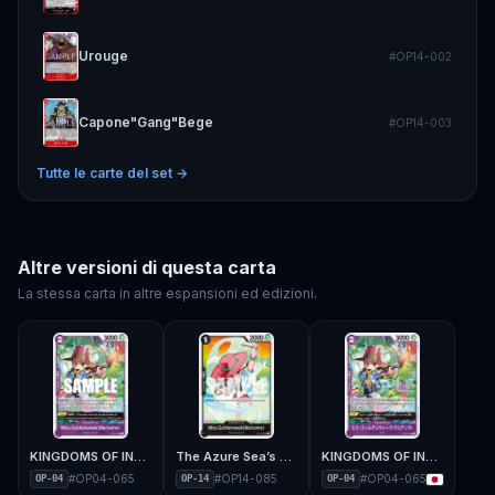
Urouge
#
OP14-002
Capone"Gang"Bege
#
OP14-003
Tutte le carte del set →
Altre versioni di questa carta
La stessa carta in altre espansioni ed edizioni.
KINGDOMS OF INTRIGUE - OP-04
The Azure Sea’s Seven - OP-14
KINGDOMS OF INTRIGUE - OP-04
#
OP04-065
#
OP14-085
#
OP04-065
OP-04
OP-14
OP-04