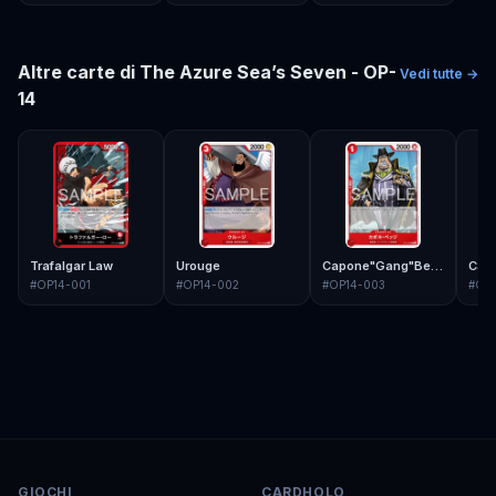
Altre carte di
The Azure Sea’s Seven - OP-
Vedi tutte →
14
Trafalgar Law
Urouge
Capone"Gang"Bege
Cav
#
OP14-001
#
OP14-002
#
OP14-003
#
OP
GIOCHI
CARDHOLO