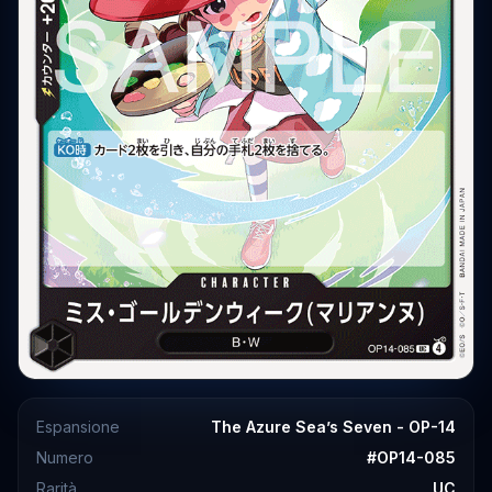
Espansione
The Azure Sea’s Seven - OP-14
Numero
#
OP14-085
Rarità
UC