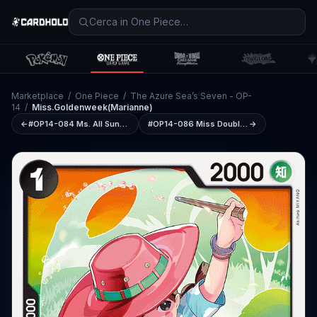
Marketplace
/
One Piece
/
The Azure Sea’s Seven - OP-
14
/
Miss.Goldenweek(Marianne)
←
#OP14-084
Ms. All Sunday
#OP14-086
Miss Doublefinger(Zala)
→