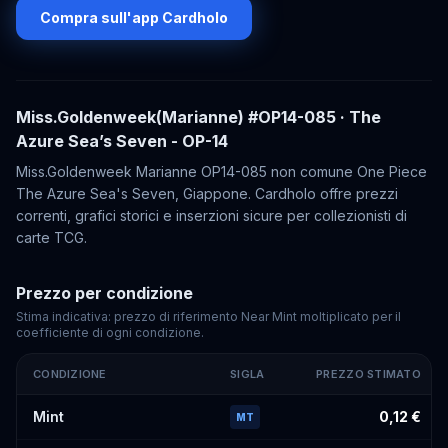
Compra sull'app Cardholo
Miss.Goldenweek(Marianne)
#OP14-085
· The
Azure Sea’s Seven - OP-14
Miss.Goldenweek Marianne OP14-085 non comune One Piece
The Azure Sea's Seven, Giappone. Cardholo offre prezzi
correnti, grafici storici e inserzioni sicure per collezionisti di
carte TCG.
Prezzo per condizione
Stima indicativa: prezzo di riferimento Near Mint moltiplicato per il
coefficiente di ogni condizione.
CONDIZIONE
SIGLA
PREZZO STIMATO
Prezzi stimati di
Miss.Goldenweek(Marianne)
#OP14-085
per con
Mint
0,12 €
MT