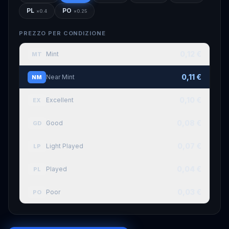
PL
PO
×
0.4
×
0.25
PREZZO PER CONDIZIONE
0,12 €
Mint
MT
0,11 €
Near Mint
NM
0,10 €
Excellent
EX
0,08 €
Good
GD
0,07 €
Light Played
LP
0,04 €
Played
PL
0,03 €
Poor
PO