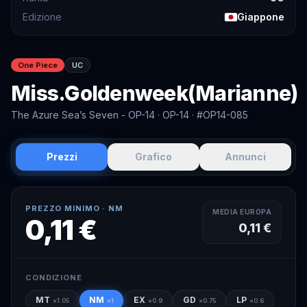
Edizione
Giappone
One Piece
UC
Miss.Goldenweek(Marianne)
The Azure Sea’s Seven - OP-14
· OP-14
· #OP14-085
Prezzi
Grafico
Annunci
PREZZO MINIMO ·
NM
MEDIA EUROPA
0,11 €
0,11 €
CONDIZIONE
MT
NM
EX
GD
LP
×
1.05
×
1
×
0.9
×
0.75
×
0.6