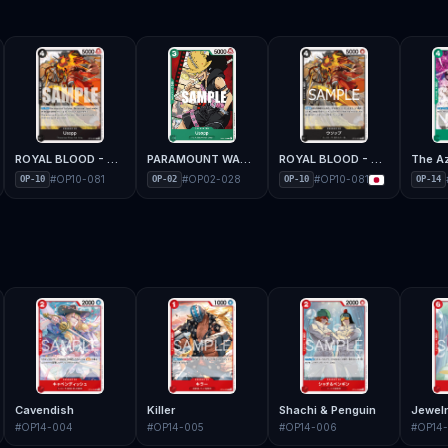
ROYAL BLOOD - OP-10
PARAMOUNT WAR - OP-02
ROYAL BLOOD - OP-10
#
OP10-081
#
OP02-028
#
OP10-081
OP-10
OP-02
OP-10
OP-14
Cavendish
Killer
Shachi & Penguin
Jewel
#
OP14-004
#
OP14-005
#
OP14-006
#
OP14