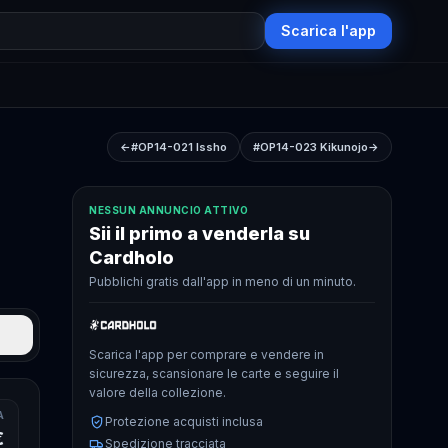
Scarica l'app
←
#OP14-021
Issho
#OP14-023
Kikunojo
→
NESSUN ANNUNCIO ATTIVO
Sii il primo a venderla su
Cardholo
Pubblichi gratis dall'app in meno di un minuto.
Scarica l'app per comprare e vendere in
sicurezza, scansionare le carte e seguire il
valore della collezione.
A
Protezione acquisti inclusa
€
Spedizione tracciata