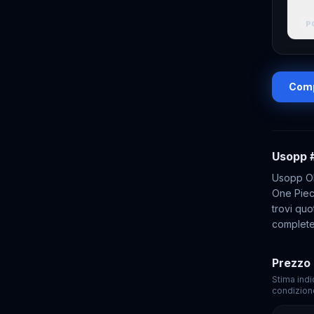
P
Comp
Usopp
Usopp OP
One Piec
trovi quo
complete
Prezzo 
Stima indi
condizion