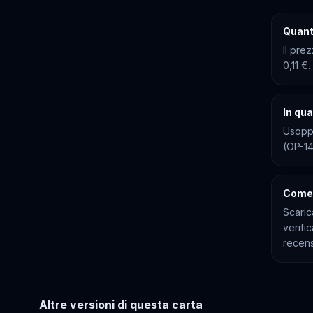
Quant
Il pre
0,11 €
In qu
Usopp
(OP-14
Come 
Scaric
verifi
recens
Altre versioni di questa carta