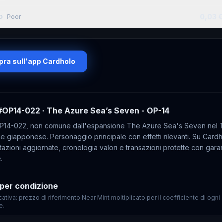
0,03 
Poor
O
ra sull'app Cardholo
#OP14-022
· The Azure Sea’s Seven - OP-14
14-022, non comune dall'espansione The Azure Sea's Seven nel
e giapponese. Personaggio principale con effetti rilevanti. Su Card
tazioni aggiornate, cronologia valori e transazioni protette con gara
.
per condizione
cativa: prezzo di riferimento Near Mint moltiplicato per il coefficiente di ogni
e.