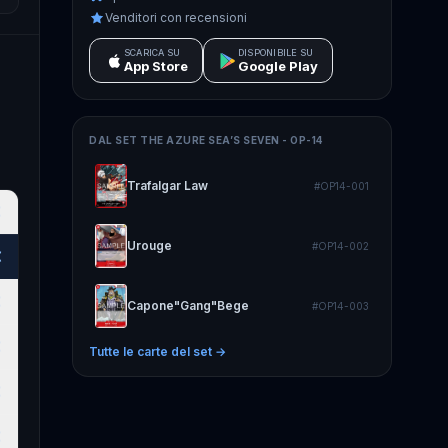
Venditori con recensioni
SCARICA SU
DISPONIBILE SU
App Store
Google Play
DAL SET
THE AZURE SEA’S SEVEN - OP-14
Trafalgar Law
#
OP14-001
€
Urouge
#
OP14-002
€
€
Capone"Gang"Bege
#
OP14-003
€
Tutte le carte del set →
€
€