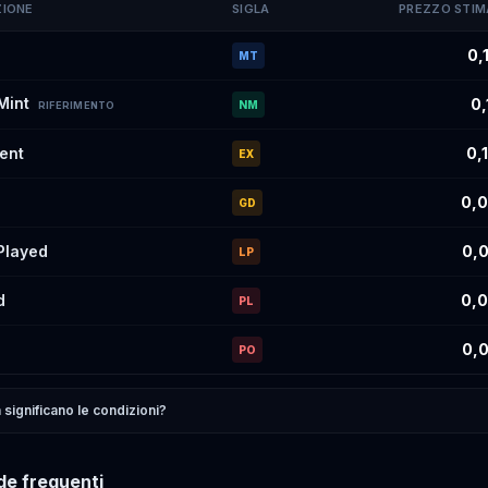
ZIONE
SIGLA
PREZZO STI
imati di
Usopp
#OP14-022
per condizione
0,
MT
Mint
0,
NM
RIFERIMENTO
lent
0,
EX
0,0
GD
 Played
0,0
LP
d
0,0
PL
0,0
PO
significano le condizioni?
e frequenti