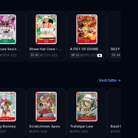
The Azure Sea’s Seven - OP-14
Straw Hat Crew - ST-01
A FIST OF DIVINE SPEED - OP-11
3D2Y - ST-14
#
OP14-022
#
ST01-002
#
OP11-003
#
ST14-00
ST-01
OP-11
ST-14
Vedi tutte →
ry Bonney
Scratchmen Apoo
Trafalgar Law
Basil Hawkins
-007
#
OP14-008
#
OP14-009
#
OP14-010