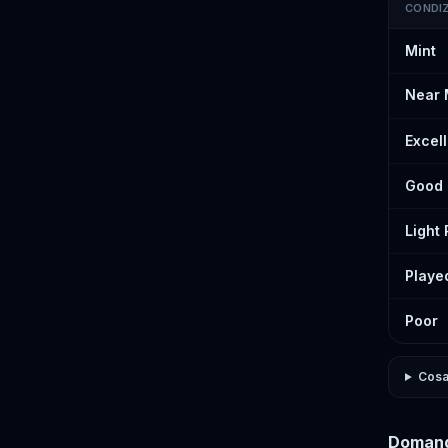
CONDI
Prezzi st
Mint
Near 
Excel
Good
Light
Playe
Poor
Cosa 
Domand