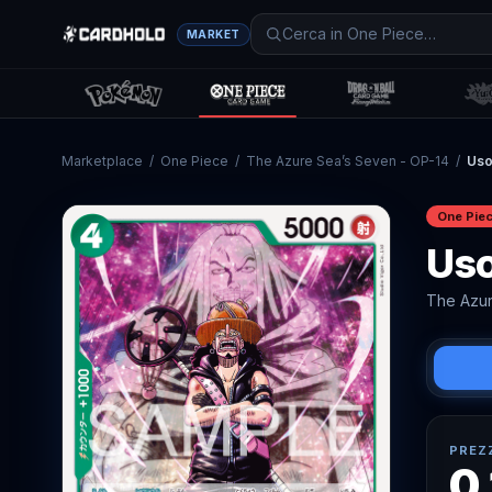
MARKET
Marketplace
/
One Piece
/
The Azure Sea’s Seven - OP-14
/
Us
One Pie
Us
The Azur
PREZ
0,