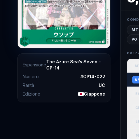
COND
MT
PO
PREZ
The Azure Sea’s Seven -
Espansione
M
OP-14
Numero
#
OP14-022
N
Rarità
UC
Edizione
Giappone
E
G
L
P