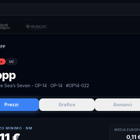
opp
ce
UC
opp
e Sea’s Seven - OP-14
· OP-14
· #OP14-022
Prezzi
Grafico
Annunci
ZO MINIMO ·
NM
MEDIA EUROP
11 €
0,11 