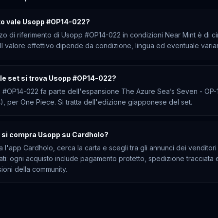
o vale Usopp #OP14-022?
zzo di riferimento di Usopp #OP14-022 in condizioni Near Mint è di ci
. Il valore effettivo dipende da condizione, lingua ed eventuale varia
ale set si trova Usopp #OP14-022?
 #OP14-022 fa parte dell'espansione The Azure Sea’s Seven - OP-
), per One Piece. Si tratta dell'edizione giapponese del set.
si compra Usopp su Cardholo?
a l'app Cardholo, cerca la carta e scegli tra gli annunci dei venditori
cati: ogni acquisto include pagamento protetto, spedizione tracciata 
ioni della community.