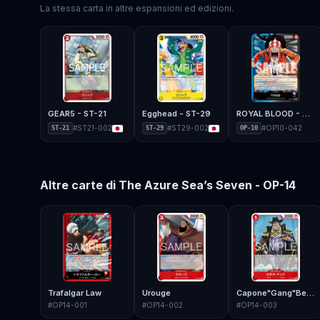
La stessa carta in altre espansioni ed edizioni.
GEAR5 - ST-21
Egghead - ST-29
ROYAL BLOOD - OP-10
#
ST21-002
#
ST29-002
#
OP10-042
ST-21
ST-29
OP-10
Altre carte di
The Azure Sea’s Seven - OP-14
Trafalgar Law
Urouge
Capone"Gang"Bege
#
OP14-001
#
OP14-002
#
OP14-003