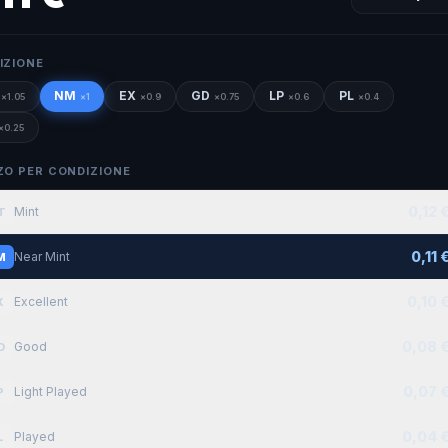
IZIONE
NM
EX
GD
LP
PL
×
1.05
×
1
×
0.9
×
0.75
×
0.6
×
0.4
×
0.25
ZO PER CONDIZIONE
0,12 
Mint
T
0,11 
Near Mint
M
0,10 
Excellent
X
0,08 
Good
D
0,07 
Light Played
P
0,04 
Played
L