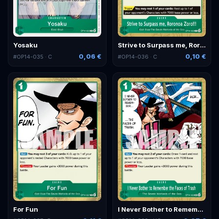
Yosaku
Strive to Surpass me, Roronoa Zoro!!!
0,06 €
0,10 €
#
OP14-035
· C
#
OP14-036
· C
For Fun
I Never Bother to Remember the Faces of Trash