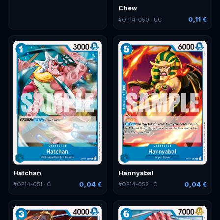
Chew
0,11 €
#
OP14-050
· UC
Hatchan
Hannyabal
0,04 €
0,04 €
#
OP14-051
· C
#
OP14-052
· C