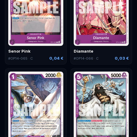
Senor Pink
Diamante
0,04 €
0,03 €
#
OP14-065
· C
#
OP14-066
· C