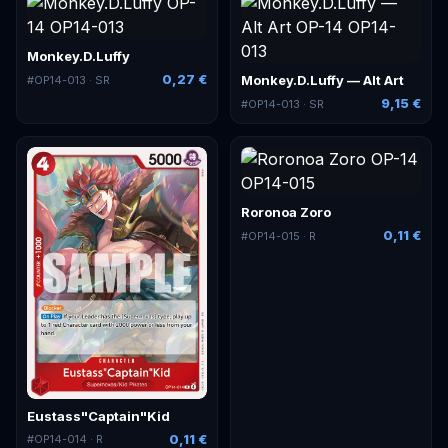
Monkey.D.Luffy
0,27 €
Monkey.D.Luffy — Alt Art
#
OP14-013
· SR
9,15 €
#
OP14-013
· SR
Roronoa Zoro
0,11 €
#
OP14-015
· R
Eustass"Captain"Kid
0,11 €
#
OP14-014
· R