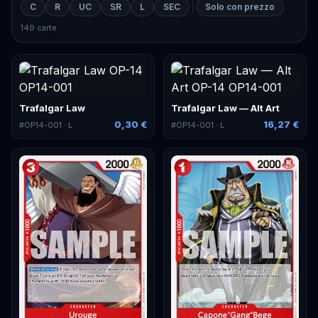
C
R
UC
SR
L
SEC
Solo con prezzo
149 carte
Trafalgar Law
Trafalgar Law — Alt Art
0,30 €
16,27 €
#
OP14-001
· L
#
OP14-001
· L