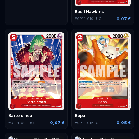
Basil Hawkins
0,07 €
#
OP14-010
· UC
Bartolomeo
Bepo
0,07 €
0,05 €
#
OP14-011
· UC
#
OP14-012
· C