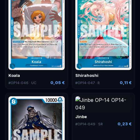
Koala
Shirahoshi
0,05 €
0,11 €
#
OP14-046
· UC
#
OP14-047
· R
Jinbe
0,23 €
#
OP14-049
· SR