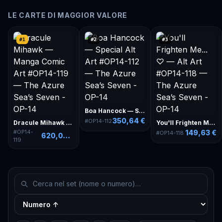
LE CARTE DI MAGGIOR VALORE
#
1
#
2
#
3
Boa Hancock — Special Alt Art
350,64 €
#
OP14-112
Dracule Mihawk — Manga Comic Art
You'll Frighten Me... ♡ — Alt Art
#
OP14-
149,63 €
#
OP14-118
620,09 €
119