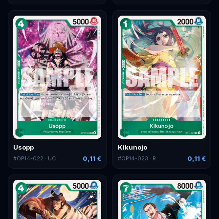
Usopp
Kikunojo
0,11 €
0,11 €
#
OP14-022
· UC
#
OP14-023
· R