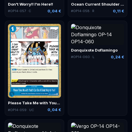
Don't Worry!! I'm Here!!
Ocean Current Shoulder Throw
0,04 €
0,11 €
#
OP14-057
· C
#
OP14-058
· R
Donquixote Doflamingo
0,24 €
#
OP14-060
· L
Please Take Me with You!! I Can Be of Great Help to You!!
0,04 €
#
OP14-059
· UC