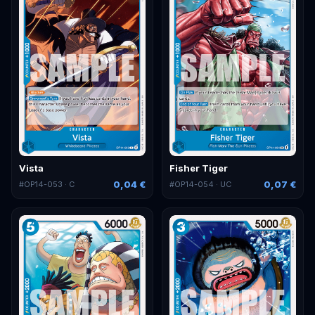
Vista
Fisher Tiger
0,04 €
0,07 €
#
OP14-053
· C
#
OP14-054
· UC