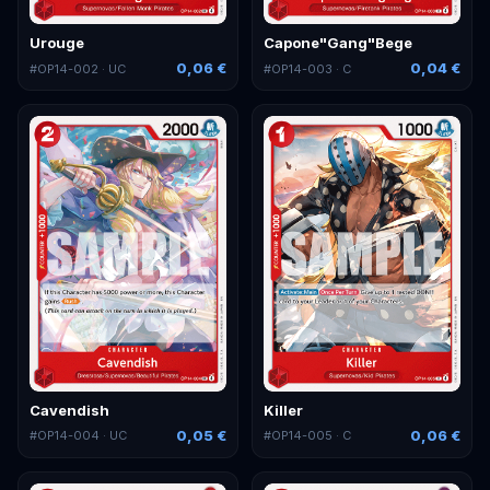
Urouge
Capone"Gang"Bege
0,06 €
0,04 €
#
OP14-002
· UC
#
OP14-003
· C
Cavendish
Killer
0,05 €
0,06 €
#
OP14-004
· UC
#
OP14-005
· C