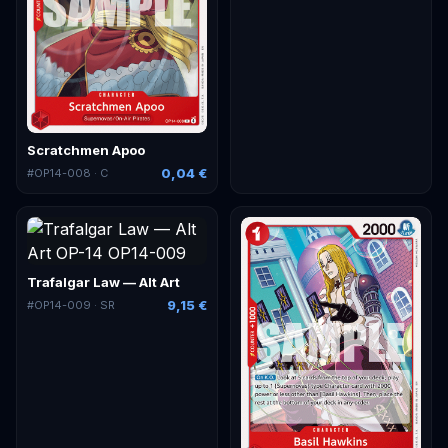
Scratchmen Apoo
0,04 €
#
OP14-008
· C
Trafalgar Law — Alt Art
9,15 €
#
OP14-009
· SR