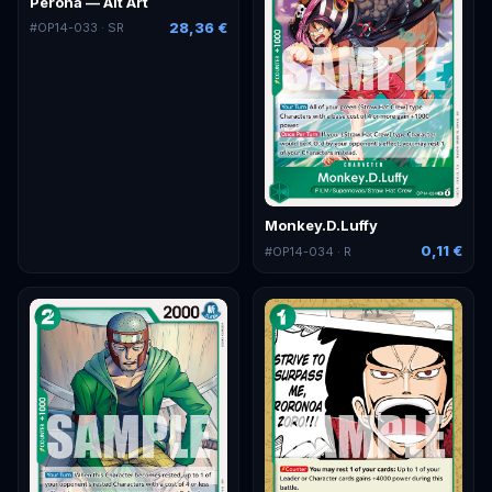
Perona — Alt Art
28,36 €
#
OP14-033
· SR
Monkey.D.Luffy
0,11 €
#
OP14-034
· R