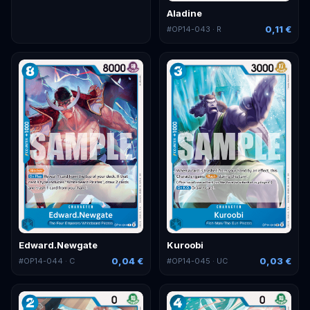
Aladine
0,11 €
#
OP14-043
· R
Edward.Newgate
Kuroobi
0,04 €
0,03 €
#
OP14-044
· C
#
OP14-045
· UC