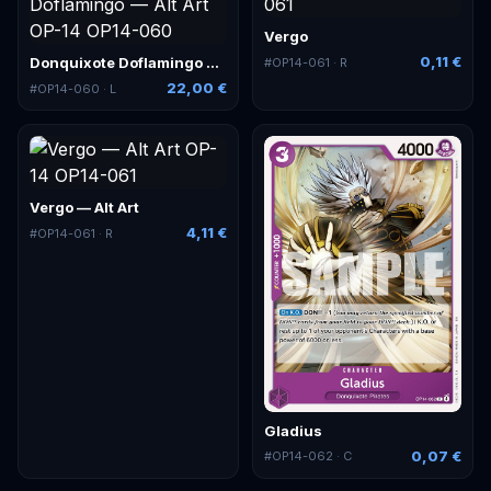
Vergo
0,11 €
Donquixote Doflamingo — Alt Art
#
OP14-061
· R
22,00 €
#
OP14-060
· L
Vergo — Alt Art
4,11 €
#
OP14-061
· R
Gladius
0,07 €
#
OP14-062
· C