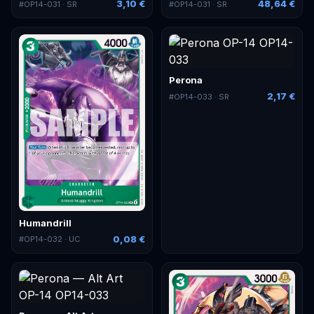
3,10 €
48,64 €
#
OP14-031
· SR
#
OP14-031
· SR
Perona
2,17 €
#
OP14-033
· SR
Humandrill
0,08 €
#
OP14-032
· UC