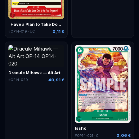
I Have a Plan to Take Down One of the Four Emperors!!
0,11 €
#
OP14-019
· UC
Dracule Mihawk — Alt Art
40,91 €
#
OP14-020
· L
Issho
0,06 €
#
OP14-021
· C