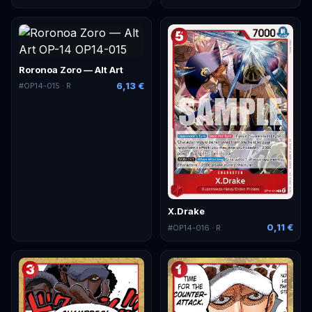
Roronoa Zoro — Alt Art
6,13 €
#
OP14-015
· R
X.Drake
0,11 €
#
OP14-016
· R