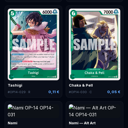
Tashigi
Chaka & Pell
0,11 €
0,05 €
#
OP14-029
· R
#
OP14-030
· C
Nami
Nami — Alt Art