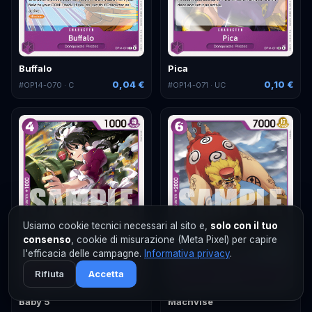
Buffalo
Pica
0,04 €
0,10 €
#
OP14-070
· C
#
OP14-071
· UC
Usiamo cookie tecnici necessari al sito e,
solo con il tuo
consenso
, cookie di misurazione (Meta Pixel) per capire
l'efficacia delle campagne.
Informativa privacy
.
Rifiuta
Accetta
Baby 5
Machvise