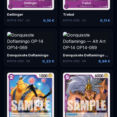
Dellinger
Trebol
0,10 €
0,11 €
#
OP14-067
· UC
#
OP14-068
· UC
Donquixote Doflamingo
Donquixote Doflamingo — Alt Art
0,22 €
8,68 €
#
OP14-069
· SR
#
OP14-069
· SR