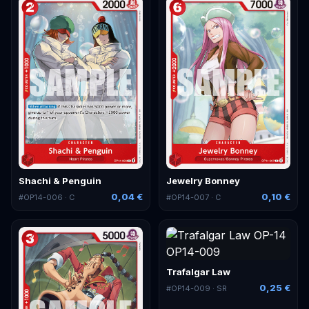
Shachi & Penguin
Jewelry Bonney
0,04 €
0,10 €
#
OP14-006
· C
#
OP14-007
· C
Trafalgar Law
0,25 €
#
OP14-009
· SR