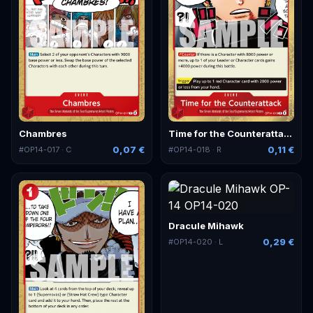
Chambres
Time for the Counterattack
0,07 €
0,11 €
#
OP14-017
· C
#
OP14-018
· R
Dracule Mihawk
0,29 €
#
OP14-020
· L