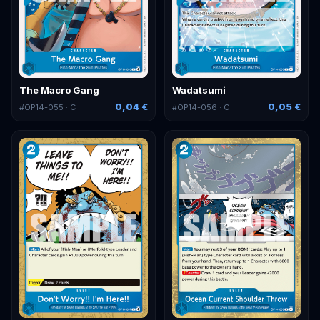
The Macro Gang
Wadatsumi
0,04 €
0,05 €
#
OP14-055
· C
#
OP14-056
· C