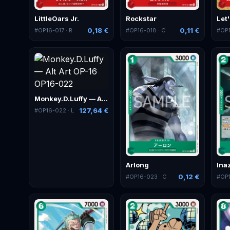
LittleOars Jr.
Rockstar
0,18 €
0,11 €
#
OP16-017
· R
#
OP16-018
· C
#
OP
Monkey.D.Luffy — Alt Art
127,64 €
#
OP16-022
· L
Arlong
Ina
0,12 €
#
OP16-023
· C
#
OP