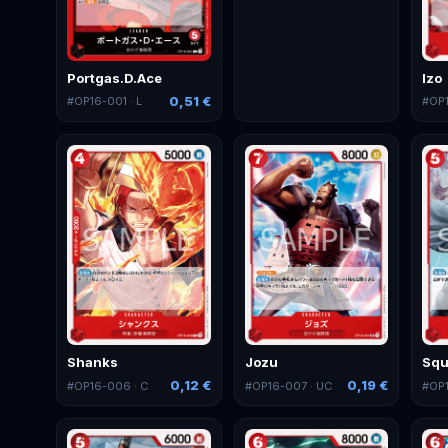
Portgas.D.Ace
Izo
0,51 €
#
OP16-001
· L
#
OP
Shanks
Jozu
Squ
0,12 €
0,19 €
#
OP16-006
· C
#
OP16-007
· UC
#
OP