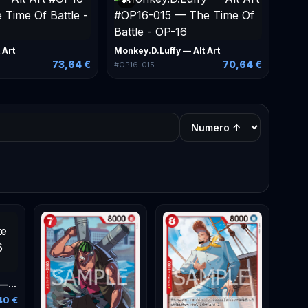
#
5
 Art
Monkey.D.Luffy — Alt Art
73,64 €
70,64 €
#
OP16-015
Edward.Newgate — Alt Art
40 €