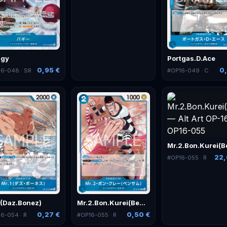
ggy
Portgas.D.Ace
0,95 €
0,
16-048
· SR
#
OP16-049
· C
22,
#
OP16-055
· R
1(Daz.Bonez)
Mr.2.Bon.Kurei(Bentham)
0,27 €
0,50 €
16-054
· R
#
OP16-055
· R