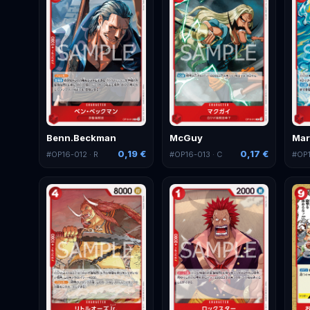
Benn.Beckman
McGuy
Mar
0,19 €
0,17 €
#
OP16-012
· R
#
OP16-013
· C
#
OP