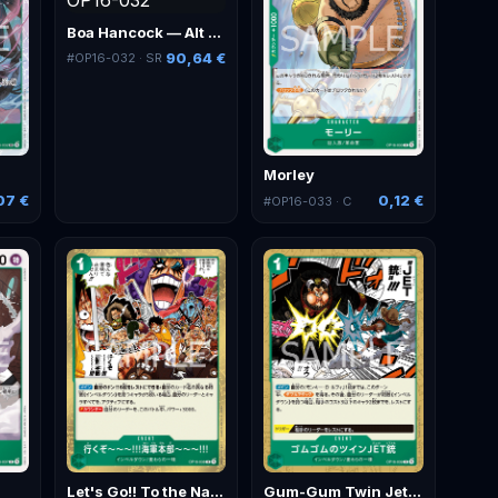
Boa Hancock — Alt Art
90,64 €
#
OP16-032
· SR
Morley
07 €
0,12 €
#
OP16-033
· C
Let's Go!! To the Navy Headquarters!!
Gum-Gum Twin Jet Pistol