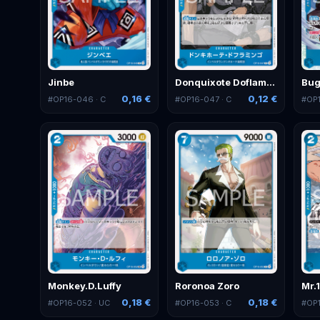
Jinbe
Donquixote Doflamingo
Bu
0,16 €
0,12 €
#
OP16-046
· C
#
OP16-047
· C
#
OP
Monkey.D.Luffy
Roronoa Zoro
Mr.
0,18 €
0,18 €
#
OP16-052
· UC
#
OP16-053
· C
#
OP