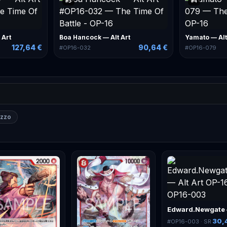
#
3
#
4
 Art
Boa Hancock — Alt Art
Yamato — Alt
127,64 €
90,64 €
#
OP16-032
#
OP16-079
ezzo
30,
#
OP16-003
· SR