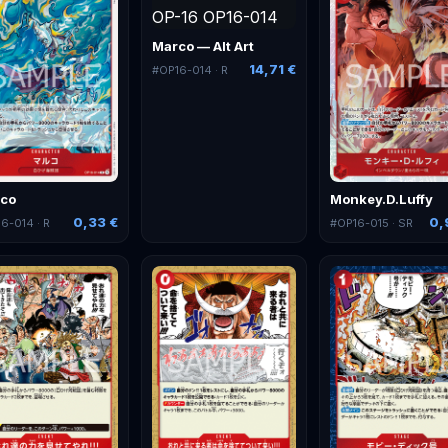
Marco — Alt Art
14,71 €
#
OP16-014
· R
co
Monkey.D.Luffy
0,33 €
0,
16-014
· R
#
OP16-015
· SR