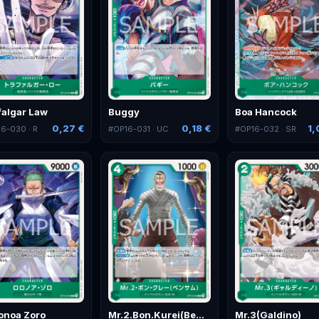
falgar Law
Buggy
Boa Hancock
0,27 €
0,18 €
1,
16-030
· R
#
OP16-031
· UC
#
OP16-032
· SR
onoa Zoro
Mr.2.Bon.Kurei(Bentham)
Mr.3(Galdino)