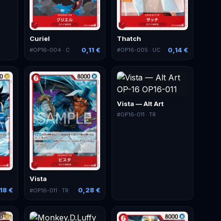
Curiel
Thatch
0,11 €
0,14 €
#
OP16-004
· C
#
OP16-005
· UC
Vista — Alt Art
#
OP16-011
· TR
Vista
18 €
0,28 €
#
OP16-011
· TR