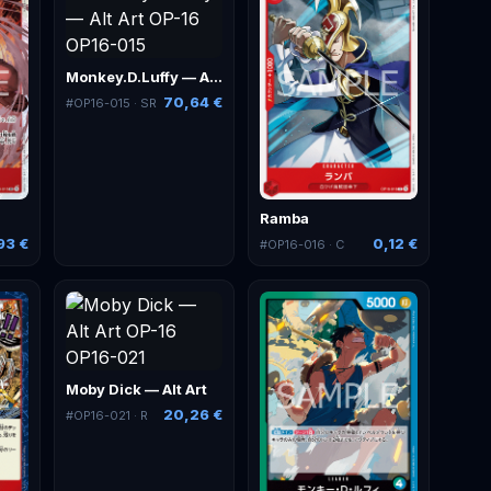
Monkey.D.Luffy — Alt Art
70,64 €
#
OP16-015
· SR
Ramba
93 €
0,12 €
#
OP16-016
· C
Moby Dick — Alt Art
20,26 €
#
OP16-021
· R