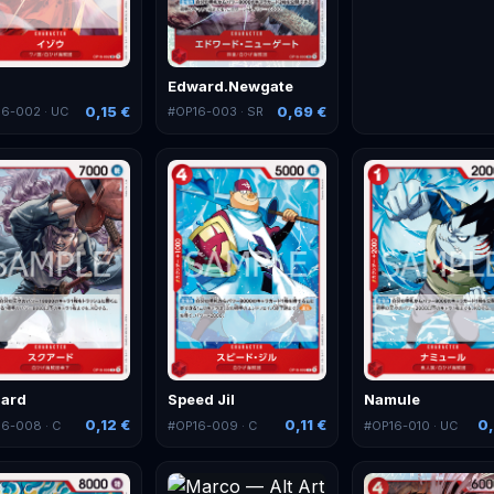
Edward.Newgate
0,15 €
0,69 €
16-002
· UC
#
OP16-003
· SR
ard
Speed Jil
Namule
0,12 €
0,11 €
0,
16-008
· C
#
OP16-009
· C
#
OP16-010
· UC