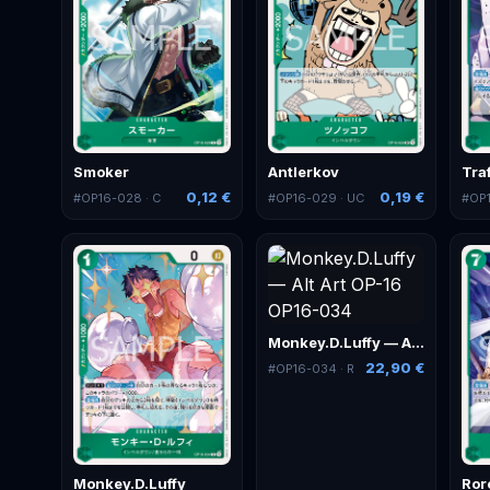
Smoker
Antlerkov
Tra
0,12 €
0,19 €
#
OP16-028
· C
#
OP16-029
· UC
#
OP
Monkey.D.Luffy — Alt Art
22,90 €
#
OP16-034
· R
Monkey.D.Luffy
Ror