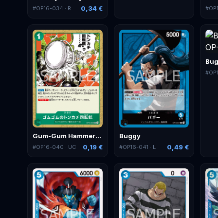
0,34 €
#
OP16-034
· R
#
OP
Bug
#
OP
Gum-Gum Hammer Rifle
Buggy
0,19 €
0,49 €
#
OP16-040
· UC
#
OP16-041
· L