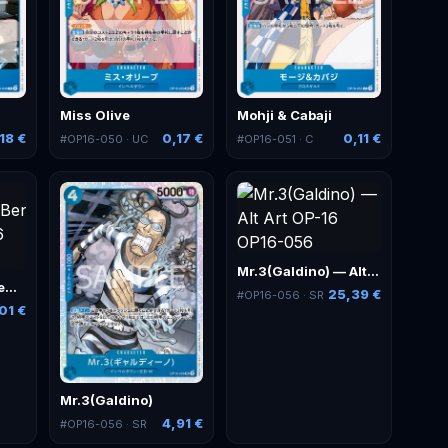
Miss Olive
Mohji & Cabaji
18 €
0,17 €
0,11 €
#
OP16-050
· UC
#
OP16-051
· C
Mr.3(Galdino) — Alt Art
Mr.2.Bon.Kurei(Bentham) — Alt Art
25,39 €
#
OP16-056
· SR
01 €
Mr.3(Galdino)
4,91 €
#
OP16-056
· SR