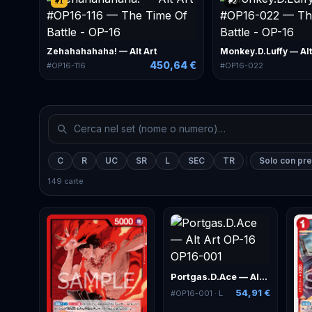
#
1
#
2
Zehahahahaha! — Alt Art
Monkey.D.Luffy — Alt
450,64 €
#
OP16-116
#
OP16-022
C
R
UC
SR
L
SEC
TR
Solo con pr
149 carte
Portgas.D.Ace — Alt Art
54,91 €
#
OP16-001
· L