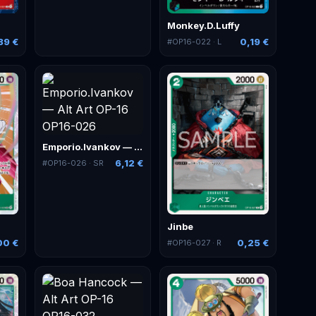
Monkey.D.Luffy
39 €
0,19 €
#
OP16-022
· L
Emporio.Ivankov — Alt Art
6,12 €
#
OP16-026
· SR
Jinbe
00 €
0,25 €
#
OP16-027
· R