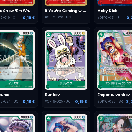
Let's Show 'Em What We're Made Of!!
If You're Coming with Me... Kiss Your Lives Goodbye!!
Moby Dick
0,16 €
#
OP16-020
· UC
0,
16-019
· C
#
OP16-021
· R
zuma
Bunkov
Emporio.Ivankov
0,18 €
0,19 €
3,
16-024
· UC
#
OP16-025
· UC
#
OP16-026
· SR