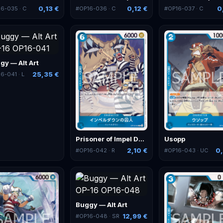
0,13 €
0,12 €
0
16-035
· C
#
OP16-036
· C
#
OP16-037
· C
gy — Alt Art
25,35 €
16-041
· L
Prisoner of Impel Down
Usopp
2,10 €
0,
#
OP16-042
· R
#
OP16-043
· UC
Buggy — Alt Art
12,99 €
#
OP16-048
· SR