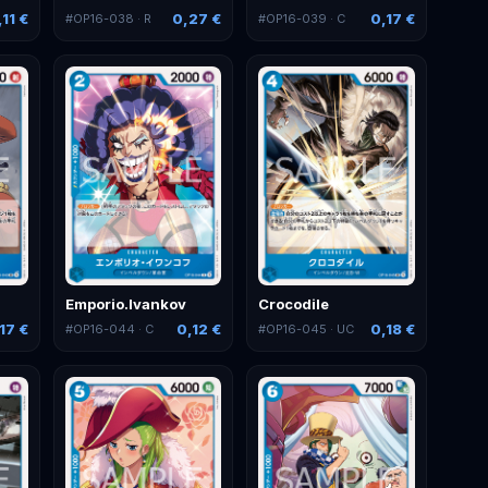
,11 €
0,27 €
0,17 €
#
OP16-038
· R
#
OP16-039
· C
Emporio.Ivankov
Crocodile
17 €
0,12 €
0,18 €
#
OP16-044
· C
#
OP16-045
· UC