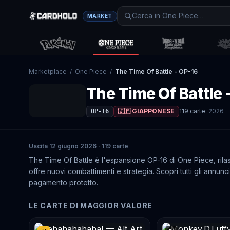
MARKET
Marketplace
/
One Piece
/
The Time Of Battle - OP-16
The Time Of Battle 
🇯🇵 GIAPPONESE
119
carte
·
2026
OP-16
Uscita 12 giugno 2026 · 119 carte
The Time Of Battle è l'espansione OP-16 di One Piece, rila
offre nuovi combattimenti e strategia. Scopri tutti gli annunc
pagamento protetto.
LE CARTE DI MAGGIOR VALORE