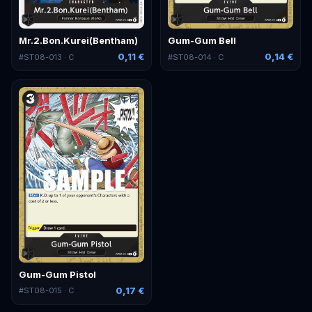
Mr.2.Bon.Kurei(Bentham)
Gum-Gum Bell
0,11 €
0,14 €
#
ST08-013
· C
#
ST08-014
· C
Gum-Gum Pistol
0,17 €
#
ST08-015
· C