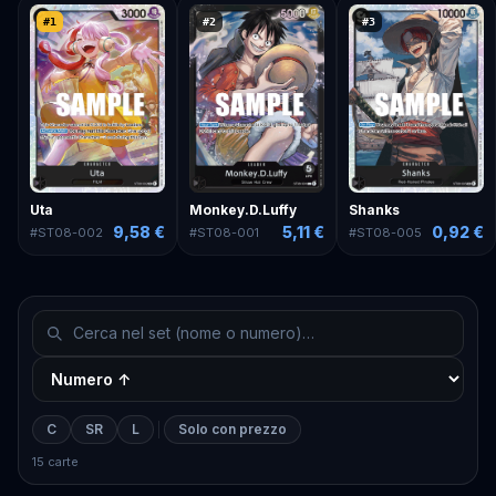
#
1
#
2
#
3
Uta
Monkey.D.Luffy
Shanks
9,58 €
5,11 €
0,92 €
#
ST08-002
#
ST08-001
#
ST08-005
C
SR
L
Solo con prezzo
15 carte