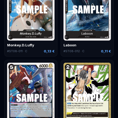
Monkey.D.Luffy
Laboon
0,13 €
0,11 €
#
ST08-011
· C
#
ST08-012
· C