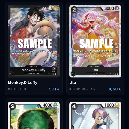
Monkey.D.Luffy
Uta
5,11 €
9,58 €
#
ST08-001
· L
#
ST08-002
· SR