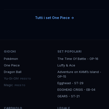
Tutti i set
One Piece
→
GIOCHI
SET POPOLARI
Pokémon
The Time Of Battle - OP-16
One Piece
Luffy & Ace
Dragon Ball
Adventure on KAMI’s Island -
OP-15
Yu-Gi-Oh!
PRESTO
Egghead - ST-29
Magic
PRESTO
EGGHEAD CRISIS - EB-04
GEAR5 - ST-21
CARDHOLO
LEGALE