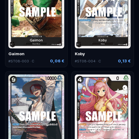
Gaimon
Koby
0,06 €
0,13 €
#
ST08-003
· C
#
ST08-004
· C