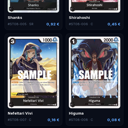
Shanks
Shirahoshi
0,92 €
0,45 €
#
ST08-005
· SR
#
ST08-006
· C
Nefeltari Vivi
Higuma
0,16 €
0,08 €
#
ST08-007
· C
#
ST08-008
· C