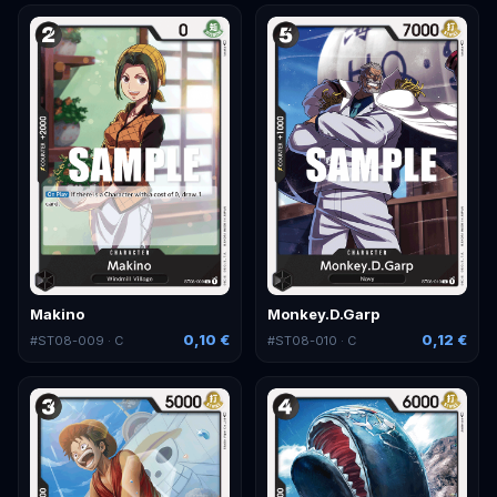
Makino
Monkey.D.Garp
0,10 €
0,12 €
#
ST08-009
· C
#
ST08-010
· C