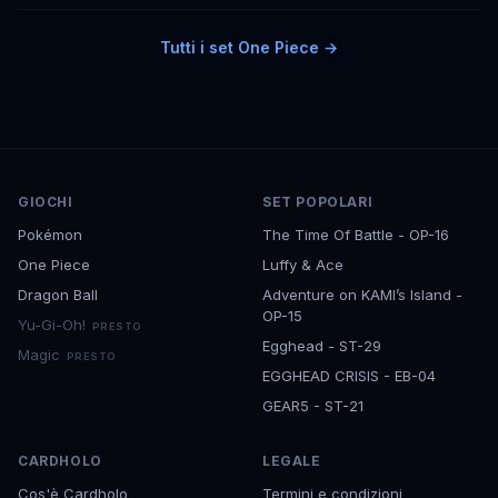
Tutti i set
One Piece
→
GIOCHI
SET POPOLARI
Pokémon
The Time Of Battle - OP-16
One Piece
Luffy & Ace
Dragon Ball
Adventure on KAMI’s Island -
OP-15
Yu-Gi-Oh!
PRESTO
Egghead - ST-29
Magic
PRESTO
EGGHEAD CRISIS - EB-04
GEAR5 - ST-21
CARDHOLO
LEGALE
Cos'è Cardholo
Termini e condizioni