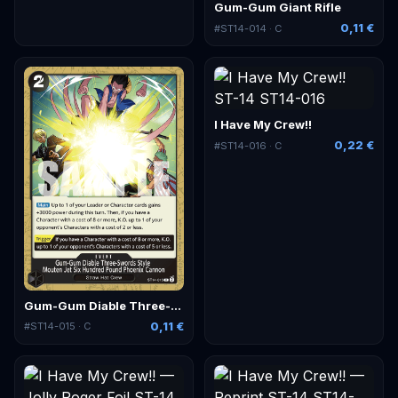
Gum-Gum Giant Rifle
0,11 €
#
ST14-014
· C
I Have My Crew!!
0,22 €
#
ST14-016
· C
Gum-Gum Diable Three-Swords Style Mouten Jet Six Hundred Pound Phoenix Cannon
0,11 €
#
ST14-015
· C