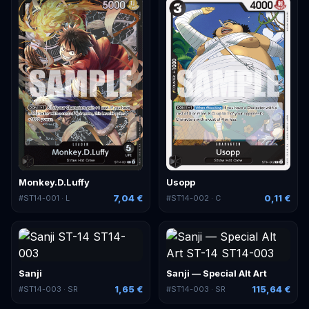
Monkey.D.Luffy
Usopp
7,04 €
0,11 €
#
ST14-001
· L
#
ST14-002
· C
Sanji
Sanji — Special Alt Art
1,65 €
115,64 €
#
ST14-003
· SR
#
ST14-003
· SR