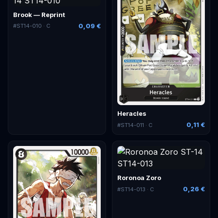
Brook — Reprint
0,09 €
#
ST14-010
· C
Heracles
0,11 €
#
ST14-011
· C
Roronoa Zoro
0,26 €
#
ST14-013
· C