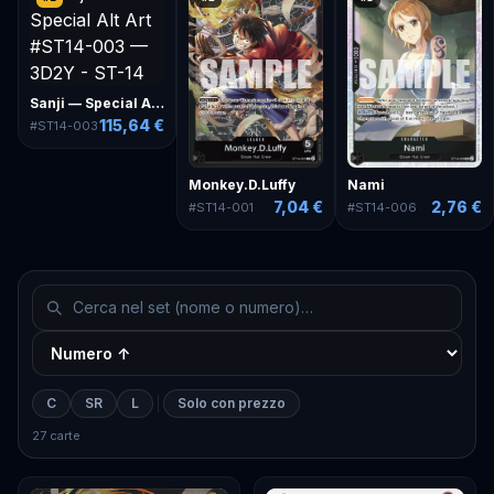
Sanji — Special Alt Art
115,64 €
#
ST14-003
Monkey.D.Luffy
Nami
7,04 €
2,76 €
#
ST14-001
#
ST14-006
C
SR
L
Solo con prezzo
27 carte