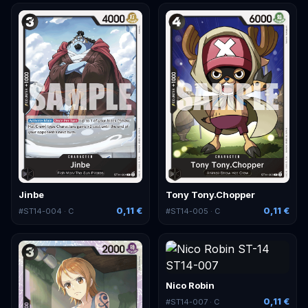
Jinbe
Tony Tony.Chopper
0,11 €
0,11 €
#
ST14-004
· C
#
ST14-005
· C
Nico Robin
0,11 €
#
ST14-007
· C