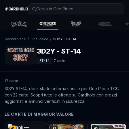
Marketplace
/
One Piece
/
3D2Y - ST-14
3D2Y - ST-14
17
carte
ST-14
17 carte
3D2Y ST-14, deck starter internazionale per One Piece TCG
con 22 carte. Scopri tutte le offerte su Cardholo con prezzi
aggiornati e annunci verificati in sicurezza.
LE CARTE DI MAGGIOR VALORE
#
1
#
2
#
3