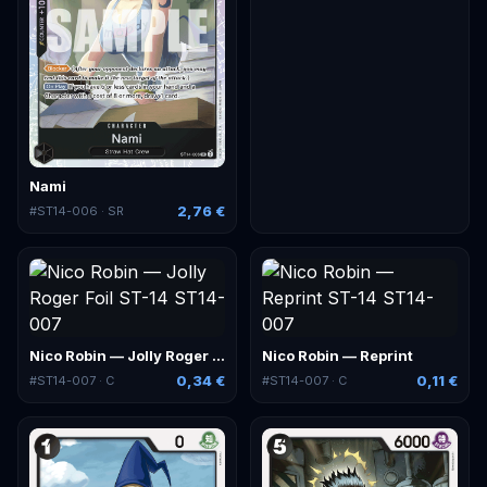
Nami
2,76 €
#
ST14-006
· SR
Nico Robin — Jolly Roger Foil
Nico Robin — Reprint
0,34 €
0,11 €
#
ST14-007
· C
#
ST14-007
· C