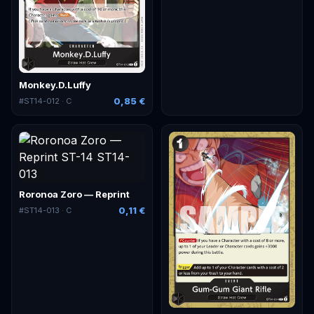
Monkey.D.Luffy
0,85 €
#
ST14-012
· C
Roronoa Zoro — Reprint
0,11 €
#
ST14-013
· C