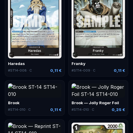
Haredas
Franky
0,11 €
0,11 €
#
ST14-008
· C
#
ST14-009
· C
Brook
Brook — Jolly Roger Foil
0,11 €
0,25 €
#
ST14-010
· C
#
ST14-010
· C