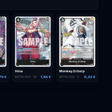
Hina
Monkey.D.Garp
79 €
1,84 €
0,22 €
#
ST19-004
· SR
#
ST19-005
· C