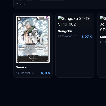
7 carte
Sengoku
3,07 €
#
ST19-002
· C
#
ST
Smoker
0,11 €
#
ST19-001
· C