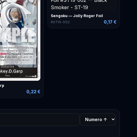
Sengoku — Jolly Roger Foil
0,17 €
#
ST19-002
rp
0,22 €