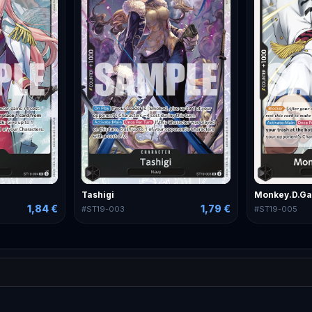
Tashigi
Monkey.D.Ga
1,84 €
1,79 €
#
ST19-003
#
ST19-005