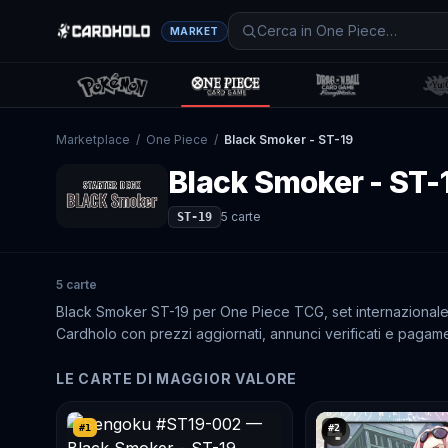
MARKET
Marketplace
/
One Piece
/
Black Smoker - ST-19
Black Smoker - ST-
5
carte
ST-19
5 carte
Black Smoker ST-19 per One Piece TCG, set internazionale co
Cardholo con prezzi aggiornati, annunci verificati e pagame
LE CARTE DI MAGGIOR VALORE
#
1
#
2