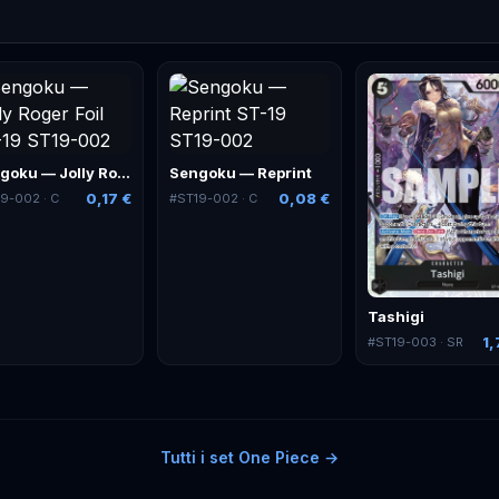
Sengoku — Jolly Roger Foil
Sengoku — Reprint
0,17 €
0,08 €
19-002
· C
#
ST19-002
· C
Tashigi
1,
#
ST19-003
· SR
Tutti i set
One Piece
→