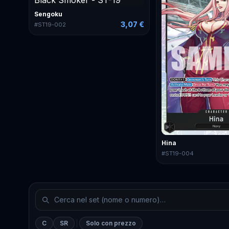
Sengoku
3,07 €
#
ST19-002
Hina
#
ST19-004
C
SR
Solo con prezzo