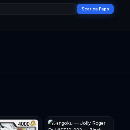
Scarica l'app
#
5