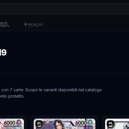
19
n 7 carte. Scopri le varianti disponibili nel catalogo
nto protetto.
#
3
#
4