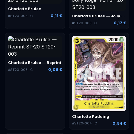
Charlotte Brulee
0,11 €
Charlotte Brulee — Jolly Roger Foil
#
ST20-003
· C
0,17 €
#
ST20-003
· C
Charlotte Brulee — Reprint
0,06 €
#
ST20-003
· C
Charlotte Pudding
0,54 €
#
ST20-004
· C