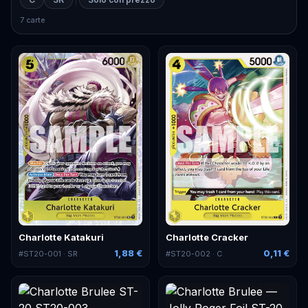
7 carte
Charlotte Katakuri
Charlotte Cracker
1,88 €
0,11 €
#
ST20-001
· SR
#
ST20-002
· C