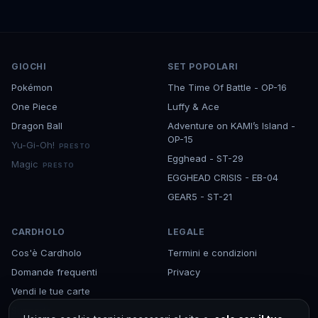
GIOCHI
SET POPOLARI
Pokémon
The Time Of Battle - OP-16
One Piece
Luffy & Ace
Dragon Ball
Adventure on KAMI’s Island -
OP-15
Yu-Gi-Oh!
PRESTO
Egghead - ST-29
Magic
PRESTO
EGGHEAD CRISIS - EB-04
GEAR5 - ST-21
CARDHOLO
LEGALE
Cos'è Cardholo
Termini e condizioni
Domande frequenti
Privacy
Vendi le tue carte
Supporto