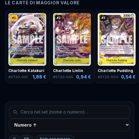
LE CARTE DI MAGGIOR VALORE
#
1
#
2
#
3
Charlotte Katakuri
Charlotte Linlin
Charlotte Pudding
1,88 €
0,94 €
0,54 €
#
ST20-001
#
ST20-005
#
ST20-004
C
SR
Solo con prezzo