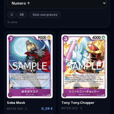
C
SR
Solo con prezzo
6 carte
Soba Mask
Tony Tony.Chopper
0,29 €
#
ST26-002
· C
#
ST26-001
· C