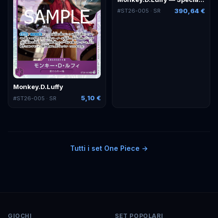
390,64 €
#
ST26-005
· SR
Monkey.D.Luffy
5,10 €
#
ST26-005
· SR
Tutti i set
One Piece
→
GIOCHI
SET POPOLARI