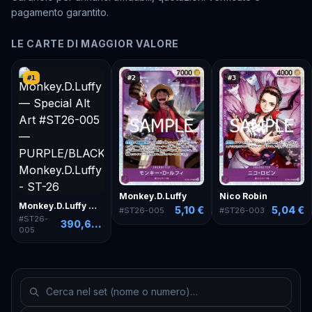
pagamento garantito.
LE CARTE DI MAGGIOR VALORE
#
1
#
2
#
3
Monkey.D.Luffy
Nico Robin
Monkey.D.Luffy — Special Alt Art
5,10 €
5,04 €
#
ST26-005
#
ST26-003
#
ST26-
390,64 €
005