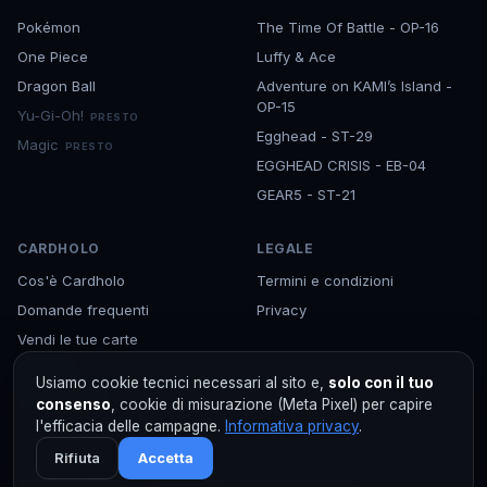
Pokémon
The Time Of Battle - OP-16
One Piece
Luffy & Ace
Dragon Ball
Adventure on KAMI’s Island -
OP-15
Yu-Gi-Oh!
PRESTO
Egghead - ST-29
Magic
PRESTO
EGGHEAD CRISIS - EB-04
GEAR5 - ST-21
CARDHOLO
LEGALE
Cos'è Cardholo
Termini e condizioni
Domande frequenti
Privacy
Vendi le tue carte
Supporto
Usiamo cookie tecnici necessari al sito e,
solo con il tuo
Scarica l'app
consenso
, cookie di misurazione (Meta Pixel) per capire
l'efficacia delle campagne.
Informativa privacy
.
Rifiuta
Accetta