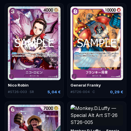
Nico Robin
General Franky
5,04 €
0,29 €
#
ST26-003
· SR
#
ST26-004
· C
Monkey.D.Luffy — Special Alt Art