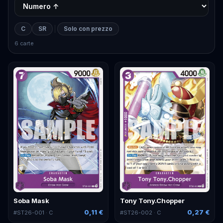
C
SR
Solo con prezzo
6 carte
Soba Mask
Tony Tony.Chopper
0,11 €
0,27 €
#
ST26-001
· C
#
ST26-002
· C