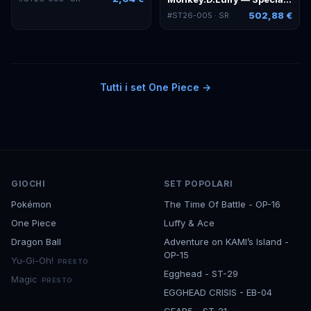
502,88 €
#
ST26-005
· SR
Tutti i set
One Piece
→
GIOCHI
SET POPOLARI
Pokémon
The Time Of Battle - OP-16
One Piece
Luffy & Ace
Dragon Ball
Adventure on KAMI’s Island -
OP-15
Yu-Gi-Oh!
PRESTO
Egghead - ST-29
Magic
PRESTO
EGGHEAD CRISIS - EB-04
GEAR5 - ST-21