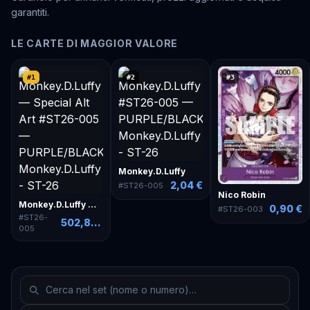
garantiti.
LE CARTE DI MAGGIOR VALORE
#
1
#
2
#
3
Monkey.D.Luffy
2,04 €
#
ST26-005
Nico Robin
Monkey.D.Luffy — Special Alt Art
0,90 €
#
ST26-003
#
ST26-
502,88 €
005