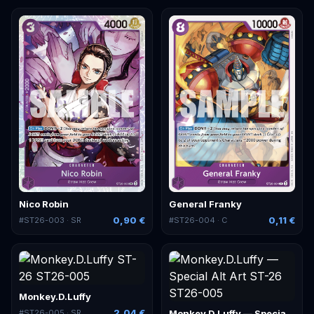
Nico Robin
General Franky
0,90 €
0,11 €
#
ST26-003
· SR
#
ST26-004
· C
Monkey.D.Luffy
2,04 €
Monkey.D.Luffy — Special Alt Art
#
ST26-005
· SR