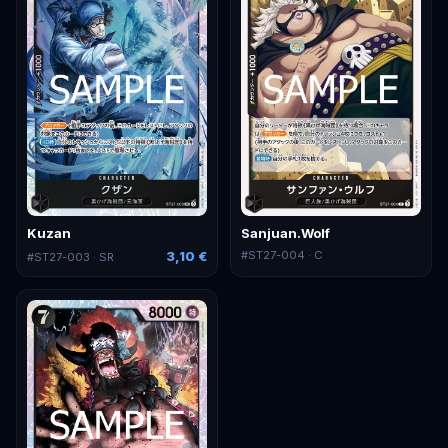
Kuzan
Sanjuan.Wolf
3,10 €
#
ST27-004
· C
#
ST27-003
· SR