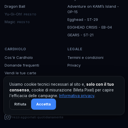
Dragon Ball
Adventure on KAMI’s Island -
OP-15
Yu-Gi-Oh!
PRESTO
Egghead - ST-29
Magic
PRESTO
EGGHEAD CRISIS - EB-04
GEAR5 - ST-21
CARDHOLO
LEGALE
Cos'è Cardholo
Termini e condizioni
Domande frequenti
Privacy
Vendi le tue carte
Supporto
Usiamo cookie tecnici necessari al sito e,
solo con il tuo
Scarica l'app
consenso
, cookie di misurazione (Meta Pixel) per capire
l'efficacia delle campagne.
Informativa privacy
.
Rifiuta
Accetta
©
2026
Cardholo — marketplace TCG per collezionisti
Prezzi aggiornati quotidianamente