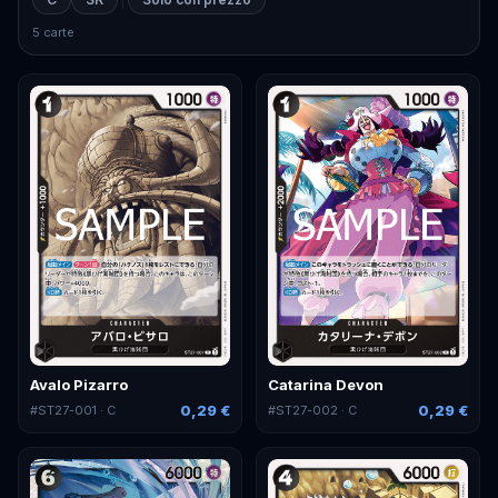
5 carte
Avalo Pizarro
Catarina Devon
0,29 €
0,29 €
#
ST27-001
· C
#
ST27-002
· C