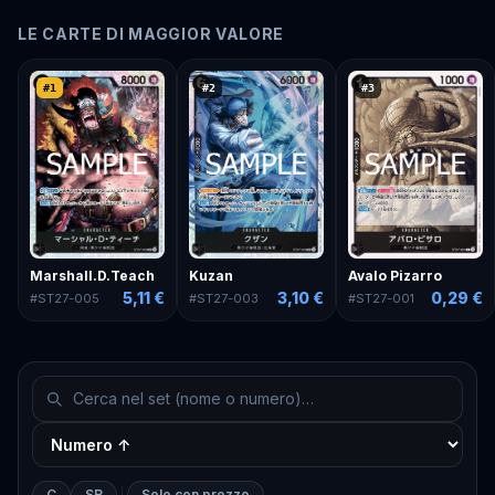
LE CARTE DI MAGGIOR VALORE
#
1
#
2
#
3
Marshall.D.Teach
Kuzan
Avalo Pizarro
5,11 €
3,10 €
0,29 €
#
ST27-005
#
ST27-003
#
ST27-001
C
SR
Solo con prezzo