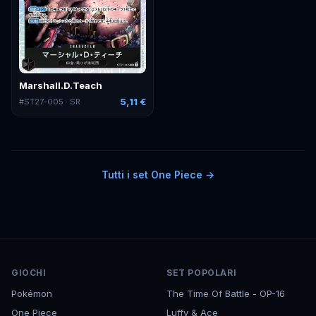
Marshall.D.Teach
5,11 €
#
ST27-005
· SR
Tutti i set
One Piece
→
GIOCHI
SET POPOLARI
Pokémon
The Time Of Battle - OP-16
One Piece
Luffy & Ace