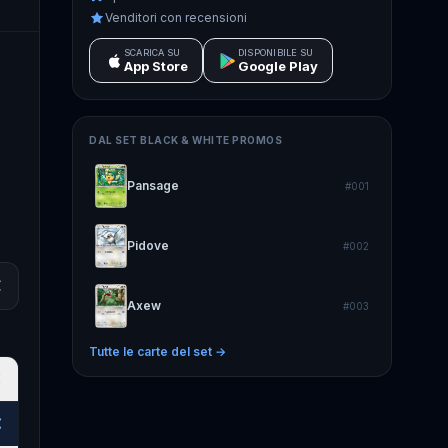
Venditori con recensioni
SCARICA SU
DISPONIBILE SU
App Store
Google Play
DAL SET
BLACK & WHITE PROMOS
Pansage
#
001
Pidove
#
002
€
Axew
#
003
Tutte le carte del set →
€
€