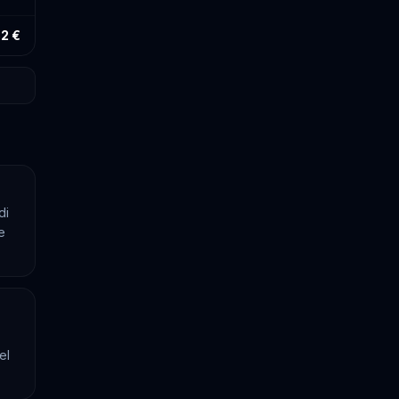
52 €
di
e
el