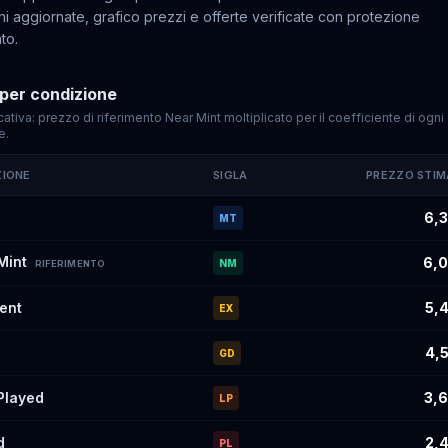
i aggiornate, grafico prezzi e offerte verificate con protezione
to.
per condizione
cativa: prezzo di riferimento Near Mint moltiplicato per il coefficiente di ogni
e.
ZIONE
SIGLA
PREZZO STI
imati di
Darkness Energy
#017
per condizione
6,3
MT
Mint
6,0
NM
RIFERIMENTO
lent
5,4
EX
4,5
GD
 Played
3,6
LP
d
2,4
PL