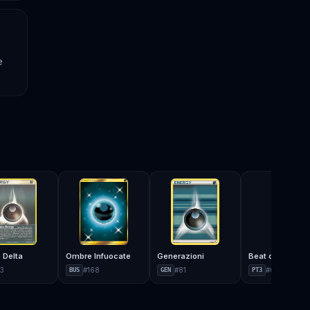
e
 Delta
Ombre Infuocate
Generazioni
Beat of the Fron
03
#
168
#
81
#
096
BUS
GEN
PT3