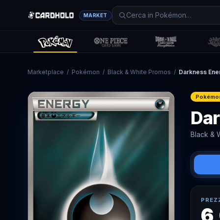
MARKET
Marketplace
/
Pokémon
/
Black & White Promos
/
Darkness Ene
Pokémo
Dar
Black & 
PREZ
6