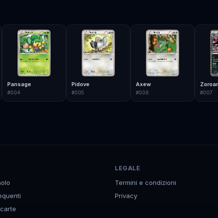
Pansage
Pidove
Axew
Zoroar
#
004
#
005
#
006
#
007
LEGALE
olo
Termini e condizioni
equenti
Privacy
 carte