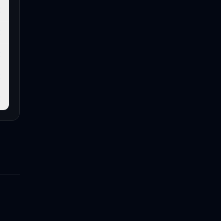
€
€
€
€
€