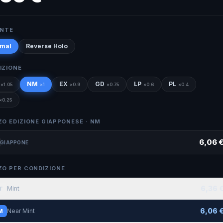
ANTE
mal
Reverse Holo
IZIONE
NM
EX
GD
LP
PL
×
1.05
×
1
×
0.9
×
0.75
×
0.6
×
0.4
×
0.25
ZO EDIZIONE GIAPPONESE ·
NM
6,06 
GIAPPONE
ZO PER CONDIZIONE
6,36 
Mint
T
6,06 
Near Mint
M