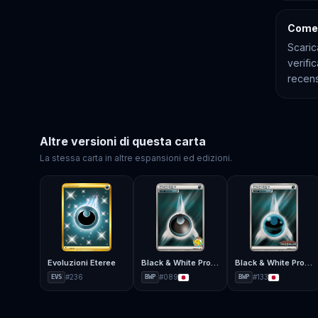
Come 
Scaric
verifi
recens
Altre versioni di questa carta
La stessa carta in altre espansioni ed edizioni.
Evoluzioni Eteree
Black & White Promos
Black & White Promos
#
236
#
089
#
133
EVS
BWP
BWP