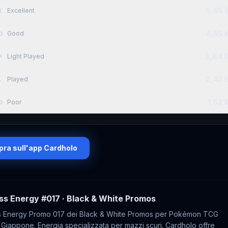
5,45 
Excellent
X
4,55 
Good
D
3,64 
Light Played
P
2,42 
Played
L
1,52 
Poor
O
ra sull'app Cardholo
ss Energy
#017
· Black & White Promos
 Energy Promo 017 dei Black & White Promos per Pokémon TCG
 Giappone. Energia specializzata per mazzi scuri. Cardholo offre