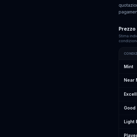
quotazion
pagamen
Prezzo 
Stima indi
condizion
CONDI
Prezzi st
Mint
Near 
Excel
Good
Light
Playe