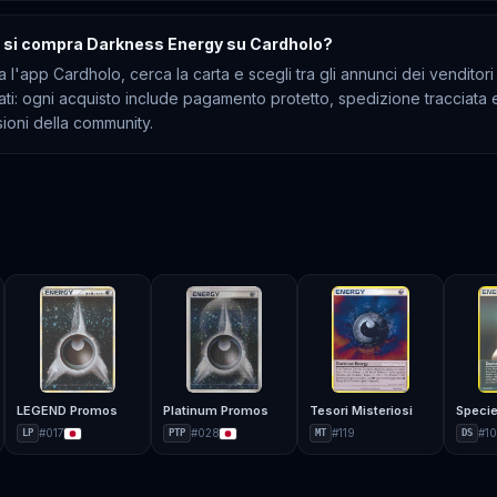
si compra Darkness Energy su Cardholo?
a l'app Cardholo, cerca la carta e scegli tra gli annunci dei venditori
cati: ogni acquisto include pagamento protetto, spedizione tracciata 
ioni della community.
LEGEND Promos
Platinum Promos
Tesori Misteriosi
Specie
#
017
#
028
#
119
#
1
LP
PTP
MT
DS