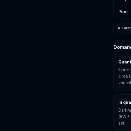
Poor
Cosa 
Domand
Quant
Il pre
circa 
varian
In qu
Darkne
(BWP),
set.