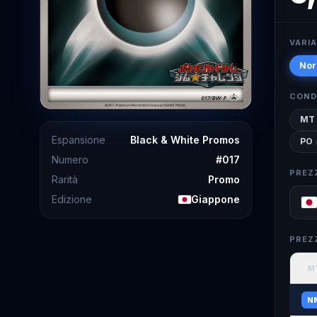
VARI
Nor
COND
MT
Espansione
Black & White Promos
PO
Numero
#
017
PREZ
Rarità
Promo
Edizione
Giappone
PREZ
M
N