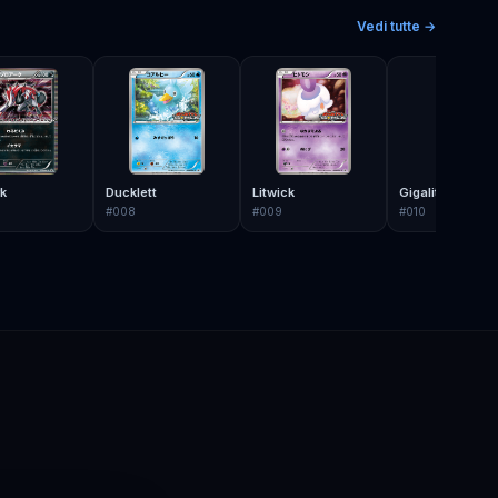
Vedi tutte →
k
Ducklett
Litwick
Gigalith
#
008
#
009
#
010