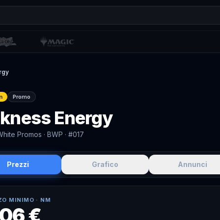
rgy
n
Promo
kness Energy
White Promos
· BWP
· #017
Prezzi
Grafico
Annunci
ZO MINIMO ·
NM
,06 €