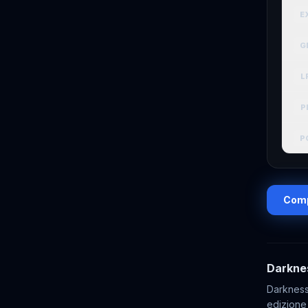
E
G
L
P
P
Comp
Darkne
Darkness
edizione