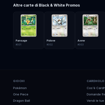
Altre carte di
Black & White Promos
Pansage
Pidove
Axew
#
001
#
002
#
003
GIOCHI
CARDHOLO
Pokémon
Cos'è Cardh
One Piece
Domande fr
Dragon Ball
Vendi le tue