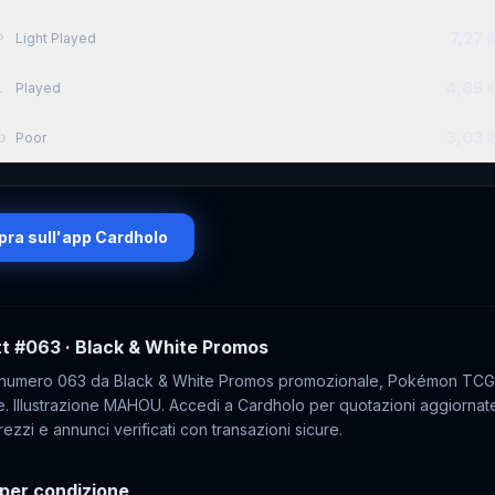
7,27 
Light Played
P
4,85 
Played
L
3,03 
Poor
O
ra sull'app Cardholo
tt
#063
· Black & White Promos
 numero 063 da Black & White Promos promozionale, Pokémon TCG
. Illustrazione MAHOU. Accedi a Cardholo per quotazioni aggiornat
rezzi e annunci verificati con transazioni sicure.
per condizione