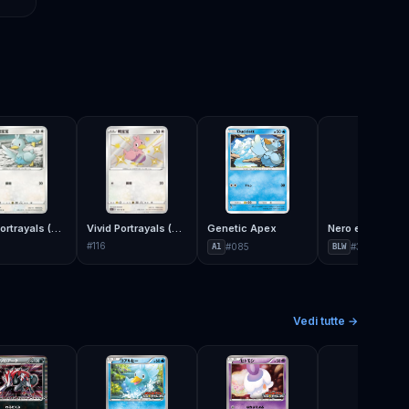
Vivid Portrayals (Obsidian)
Vivid Portrayals (Obsidian)
Genetic Apex
Nero e Bianco
#
116
#
085
#
36
A1
BLW
Vedi tutte →