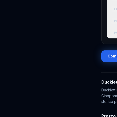
L
P
P
Comp
Duckle
Ducklett
Giappone
storico p
Prezzo 