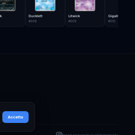
k
Ducklett
Litwick
Gigalith
#
008
#
009
#
010
Accetta