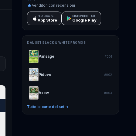
Venditori con recensioni
SCARICA SU
DISPONIBILE SU
App Store
Google Play
DAL SET
BLACK & WHITE PROMOS
Pansage
#
001
€
Pidove
#
002
€
Axew
#
003
€
Tutte le carte del set →
€
€