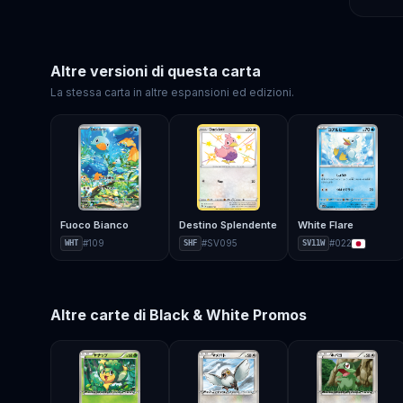
Altre versioni di questa carta
La stessa carta in altre espansioni ed edizioni.
Fuoco Bianco
Destino Splendente
White Flare
#
109
#
SV095
#
022
WHT
SHF
SV11W
Altre carte di
Black & White Promos