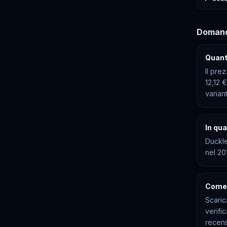
Domand
Quant
Il pre
12,12 
varian
In qua
Duckle
nel 20
Come 
Scaric
verifi
recens