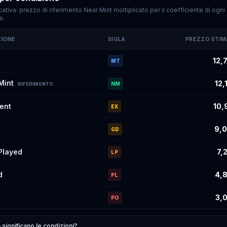
cativa: prezzo di riferimento Near Mint moltiplicato per il coefficiente di ogni
e.
ZIONE
SIGLA
PREZZO STI
imati di
Ducklett
#063
per condizione
12,
MT
Mint
12,
NM
RIFERIMENTO
lent
10,
EX
9,0
GD
 Played
7,
LP
d
4,8
PL
3,0
PO
significano le condizioni?