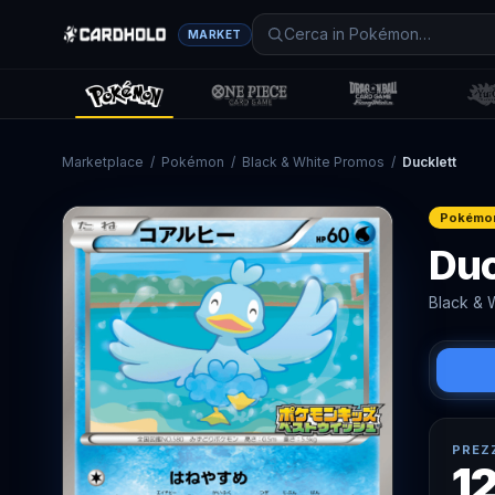
MARKET
Marketplace
/
Pokémon
/
Black & White Promos
/
Ducklett
Pokémo
Duc
Black & 
PREZ
12