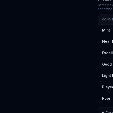
Stima indi
condizion
CONDI
Prezzi st
Mint
Near 
Excel
Good
Light
Playe
Poor
Cosa 