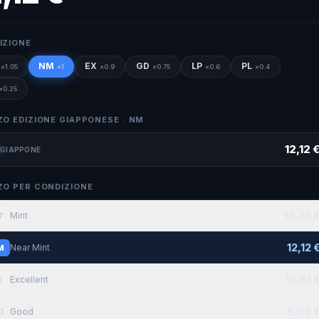
IZIONE
NM
EX
GD
LP
PL
×
1.05
×
1
×
0.9
×
0.75
×
0.6
×
0.4
×
0.25
ZO EDIZIONE GIAPPONESE ·
NM
12,12 
GIAPPONE
ZO PER CONDIZIONE
12,73 
Mint
T
12,12 
Near Mint
M
10,91 
Excellent
X
9,09 
Good
D