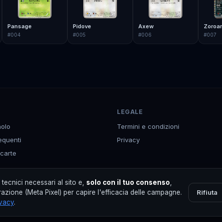
Pansage
Pidove
Axew
Zoroar
#
004
#
005
#
006
#
007
LEGALE
olo
Termini e condizioni
equenti
Privacy
 carte
p
tecnici necessari al sito e,
solo con il tuo consenso
,
Rifiuta
azione (Meta Pixel) per capire l'efficacia delle campagne.
ivacy
.