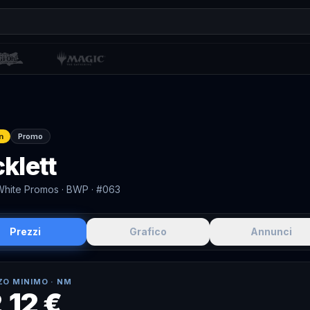
n
Promo
klett
White Promos
· BWP
· #063
Prezzi
Grafico
Annunci
ZO MINIMO ·
NM
,12 €