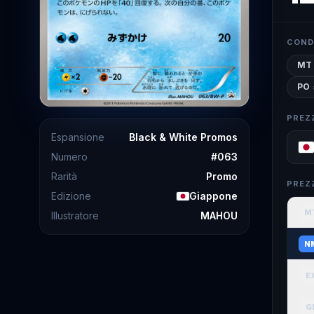
COND
MT
PO
PREZ
Espansione
Black & White Promos
Numero
#
063
Rarità
Promo
PREZ
Edizione
Giappone
M
Illustratore
MAHOU
N
E
G