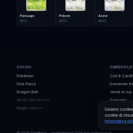
Pansage
Pidove
Axew
#
001
#
002
#
003
GIOCHI
CARDHOLO
Pokémon
Cos'è Cardh
One Piece
Domande fr
Dragon Ball
Vendi le tue
Yu-Gi-Oh!
Supporto
PRESTO
Magic
Scarica l'ap
PRESTO
Usiamo cookie 
cookie di misur
Informativa pr
©
2026
Cardholo — marketplace TCG per collezionisti