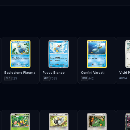
Esplosione Plasma
Fuoco Bianco
Confini Varcati
#
094
#
29
#
025
#
42
PLB
WHT
BCR