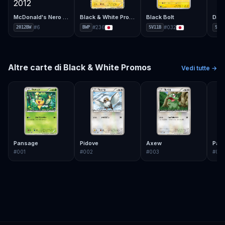
McDonald's Nero e Bianco 2012
Black & White Promos
Black Bolt
Dark
#
6
#
236
#
032
2012BW
BWP
SV11B
SM8A
Altre carte di
Black & White Promos
Vedi tutte →
Pansage
Pidove
Axew
Pan
#
001
#
002
#
003
#
00