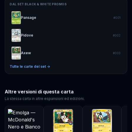
DAL SET
BLACK & WHITE PROMOS
Pansage
#
001
Pidove
#
002
Axew
#
003
Tutte le carte del set →
Altre versioni di questa carta
La stessa carta in altre espansioni ed edizioni.