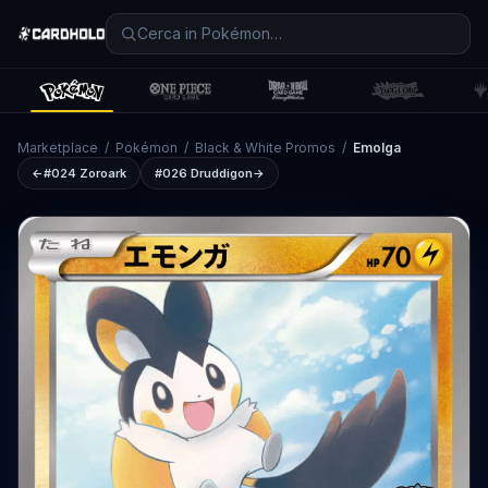
Marketplace
/
Pokémon
/
Black & White Promos
/
Emolga
←
#024
Zoroark
#026
Druddigon
→