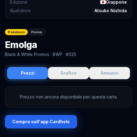
Edizione
Giappone
Illustratore
Atsuko Nishida
Pokémon
Promo
Emolga
Black & White Promos
· BWP
· #025
Prezzi
Grafico
Annunci
Prezzo non ancora disponibile per questa carta.
Compra sull'app Cardholo