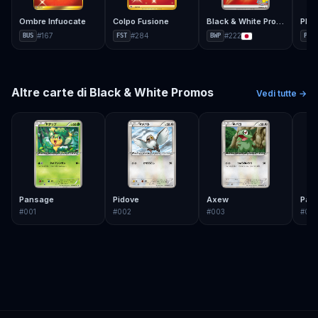
Ombre Infuocate
Colpo Fusione
Black & White Promos
Pla
#
167
#
284
#
222
BUS
FST
BWP
PTP
Altre carte di
Black & White Promos
Vedi tutte →
Pansage
Pidove
Axew
Pan
#
001
#
002
#
003
#
00