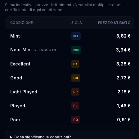
Stima indicativa: prezzo di riferimento Near Mint moltiplicato per il
coefficiente di ogni condizione.
CONDIZIONE
SIGLA
PREZZO STIMATO
Prezzi stimati di
Fire Energy
#014
per condizione
Mint
3,82 €
MT
Near Mint
3,64 €
NM
RIFERIMENTO
Excellent
3,28 €
EX
Good
2,73 €
GD
Light Played
2,18 €
LP
Played
1,46 €
PL
Poor
0,91 €
PO
Cosa significano le condizioni?