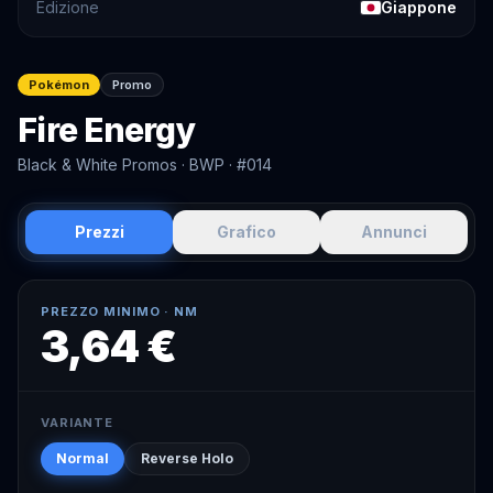
Edizione
Giappone
Pokémon
Promo
Fire Energy
Black & White Promos
· BWP
· #014
Prezzi
Grafico
Annunci
PREZZO MINIMO ·
NM
3,64 €
VARIANTE
Normal
Reverse Holo