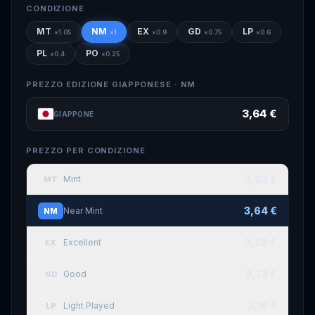
CONDIZIONE
MT
NM
EX
GD
LP
×
1.05
×
1
×
0.9
×
0.75
×
0.6
PL
PO
×
0.4
×
0.25
PREZZO EDIZIONE GIAPPONESE ·
NM
3,64 €
GIAPPONE
PREZZO PER CONDIZIONE
3,82 €
Mint
MT
3,64 €
Near Mint
NM
3,28 €
Excellent
EX
2,73 €
Good
GD
2,18 €
Light Played
LP