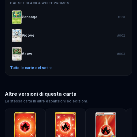
DAL SET
BLACK & WHITE PROMOS
Pansage
#
001
Pidove
#
002
Axew
#
003
Tutte le carte del set →
Altre versioni di questa carta
La stessa carta in altre espansioni ed edizioni.