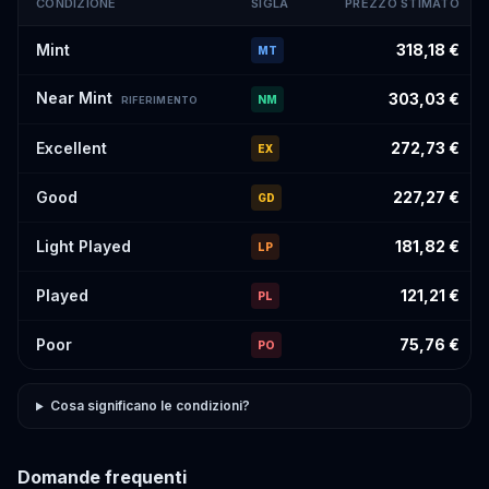
CONDIZIONE
SIGLA
PREZZO STIMATO
Prezzi stimati di
Flareon
#183
per condizione
Mint
318,18 €
MT
Near Mint
303,03 €
NM
RIFERIMENTO
Excellent
272,73 €
EX
Good
227,27 €
GD
Light Played
181,82 €
LP
Played
121,21 €
PL
Poor
75,76 €
PO
Cosa significano le condizioni?
Domande frequenti