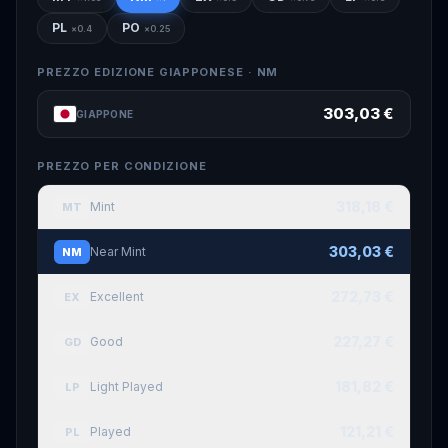
PL
PO
×
0.4
×
0.25
PREZZO EDIZIONE GIAPPONESE ·
NM
303,03 €
GIAPPONE
PREZZO PER CONDIZIONE
318,18 €
Mint
MT
303,03 €
Near Mint
NM
272,73 €
Excellent
EX
227,27 €
Good
GD
181,82 €
Light Played
LP
121,21 €
Played
PL