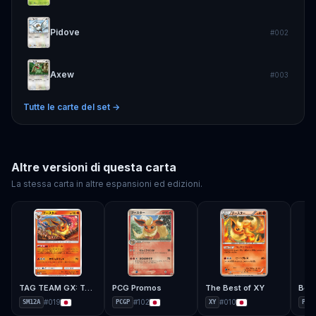
Pidove
#
002
Axew
#
003
Tutte le carte del set →
Altre versioni di questa carta
La stessa carta in altre espansioni ed edizioni.
TAG TEAM GX: Tag All Stars
PCG Promos
The Best of XY
#
019
#
102
#
010
SM12A
PCGP
XY
PT2