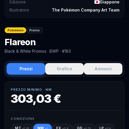
Edizione
Giappone
Illustratore
The Pokémon Company Art Team
Pokémon
Promo
Flareon
Black & White Promos
· BWP
· #183
Prezzi
Grafico
Annunci
PREZZO MINIMO ·
NM
303,03 €
CONDIZIONE
MT
NM
EX
GD
LP
×
1.05
×
1
×
0.9
×
0.75
×
0.6