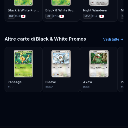
Black & White Promos
Black & White Promos
Night Wanderer
#
231
#
232
#
040
BWP
BWP
SV6A
CP5
Altre carte di
Black & White Promos
Vedi tutte →
Pansage
Pidove
Axew
Pan
#
001
#
002
#
003
#
00