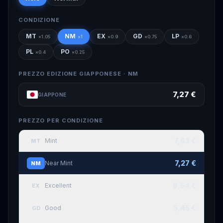
CONDIZIONE
MT
NM
EX
GD
LP
×
1.05
×
1
×
0.9
×
0.75
×
0.6
PL
PO
×
0.4
×
0.25
PREZZO EDIZIONE GIAPPONESE ·
NM
7,27 €
GIAPPONE
PREZZO PER CONDIZIONE
7,63 €
Mint
MT
7,27 €
Near Mint
NM
6,54 €
Excellent
EX
5,45 €
Good
GD