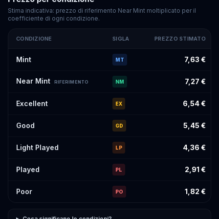
Stima indicativa: prezzo di riferimento Near Mint moltiplicato per il
coefficiente di ogni condizione.
CONDIZIONE
SIGLA
PREZZO STIMATO
Prezzi stimati di
Genesect
#219
per condizione
Mint
7,63 €
MT
Near Mint
7,27 €
NM
RIFERIMENTO
Excellent
6,54 €
EX
Good
5,45 €
GD
Light Played
4,36 €
LP
Played
2,91 €
PL
Poor
1,82 €
PO
Cosa significano le condizioni?