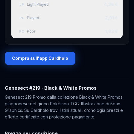
4,36 €
Light Played
LP
2,91 €
Played
PL
1,82 €
Poor
PO
Compra sull'app Cardholo
Genesect
#219
· Black & White Promos
Genesect 219 Promo dalla collezione Black & White Promos
giapponese del gioco Pokémon TCG. Illustrazione di 5ban
Graphics. Su Cardholo trovi listini attuali, cronologia prezzi e
offerte certificate con protezione pagamento.
Prezzo per condizione