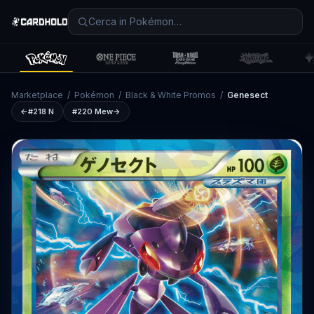
Marketplace
/
Pokémon
/
Black & White Promos
/
Genesect
←
#218
N
#220
Mew
→