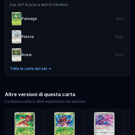
DAL SET
BLACK & WHITE PROMOS
Pansage
#
001
Pidove
#
002
Axew
#
003
Tutte le carte del set →
Altre versioni di questa carta
La stessa carta in altre espansioni ed edizioni.