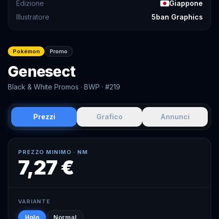
Edizione
Giappone
Illustratore
5ban Graphics
Pokémon
Promo
Genesect
Black & White Promos
· BWP
· #219
Prezzi
Grafico
Annunci
PREZZO MINIMO ·
NM
7,27 €
VARIANTE
Holo
Normal