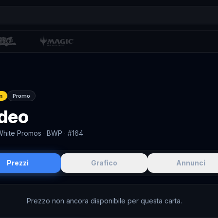
n
Promo
deo
White Promos
· BWP
· #164
Prezzi
Grafico
Annunci
Prezzo non ancora disponibile per questa carta.