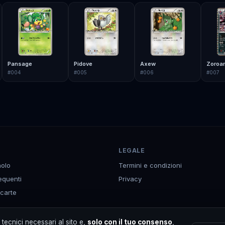
Pansage
Pidove
Axew
Zoroar
#
004
#
005
#
006
#
007
LEGALE
olo
Termini e condizioni
equenti
Privacy
 carte
p
tecnici necessari al sito e,
solo con il tuo consenso
,