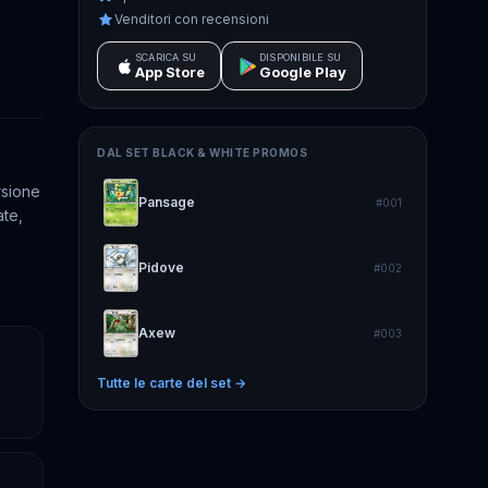
Venditori con recensioni
SCARICA SU
DISPONIBILE SU
App Store
Google Play
DAL SET
BLACK & WHITE PROMOS
rsione
Pansage
#
001
ate,
Pidove
#
002
Axew
#
003
Tutte le carte del set →