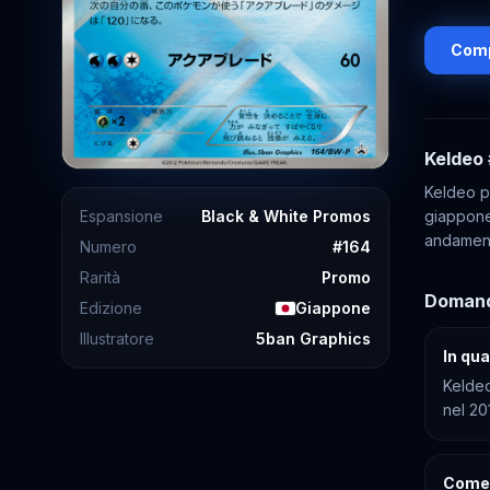
Comp
Keldeo
Keldeo p
Espansione
Black & White Promos
giappones
andamento
Numero
#
164
Rarità
Promo
Domand
Edizione
Giappone
Illustratore
5ban Graphics
In qua
Keldeo
nel 20
Come 