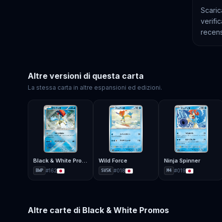
Scaric
verifi
recens
Altre versioni di questa carta
La stessa carta in altre espansioni ed edizioni.
Black & White Promos
Wild Force
Ninja Spinner
#
162
#
018
#
019
BWP
SV5K
M4
Altre carte di
Black & White Promos