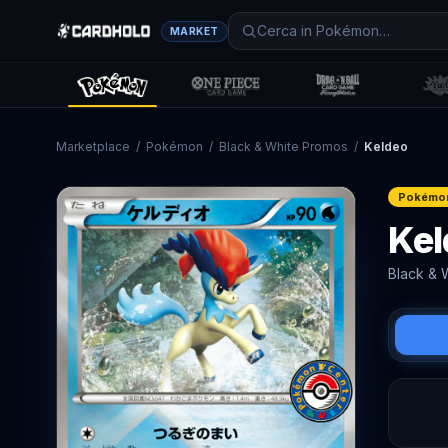
MARKET
Marketplace
/
Pokémon
/
Black & White Promos
/
Keldeo
Pokémo
Kel
Black & 