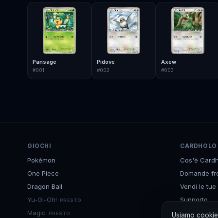
Pansage
Pidove
Axew
#
001
#
002
#
003
GIOCHI
CARDHOLO
Pokémon
Cos'è Cardh
One Piece
Domande fr
Dragon Ball
Vendi le tue
Yu-Gi-Oh!
Supporto
PRESTO
Magic
Scarica l'ap
PRESTO
Usiamo cookie 