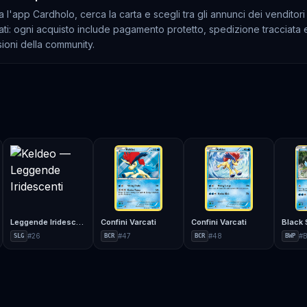
a l'app Cardholo, cerca la carta e scegli tra gli annunci dei venditori
cati: ogni acquisto include pagamento protetto, spedizione tracciata 
ioni della community.
Leggende Iridescenti
Confini Varcati
Confini Varcati
#
26
#
47
#
48
#
SLG
BCR
BCR
BWP