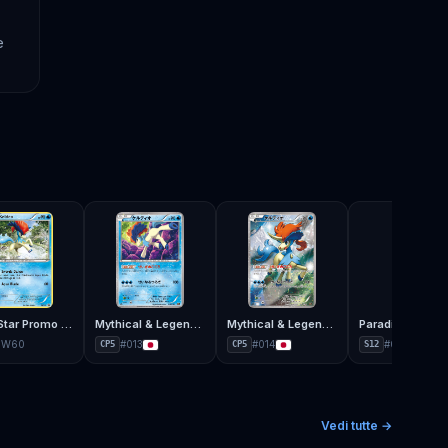
e
Black Star Promo BW
Mythical & Legendary Dream Shine Collection
Mythical & Legendary Dream Shine Collection
Paradigm Trigg
BW60
#
013
#
014
#
023
CP5
CP5
S12
Vedi tutte →