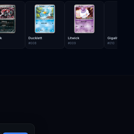
k
Ducklett
Litwick
Gigalith
#
008
#
009
#
010