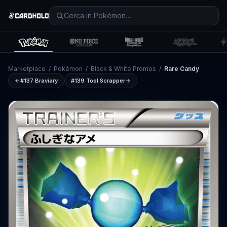
Marketplace
/
Pokémon
/
Black & White Promos
/
Rare Candy
←
#137
Braviary
#139
Tool Scrapper
→