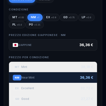
CONDIZIONE
MT
NM
EX
GD
LP
×
1.05
×
1
×
0.9
×
0.75
×
0.6
PL
PO
×
0.4
×
0.25
PREZZO EDIZIONE GIAPPONESE ·
NM
36,36 €
GIAPPONE
PREZZO PER CONDIZIONE
38,18 €
Mint
MT
36,36 €
Near Mint
NM
32,72 €
Excellent
EX
27,27 €
Good
GD