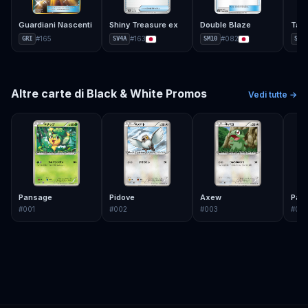
Guardiani Nascenti
Shiny Treasure ex
Double Blaze
Tag 
#
165
#
163
#
082
GRI
SV4A
SM10
SM9
Altre carte di
Black & White Promos
Vedi tutte →
Pansage
Pidove
Axew
Pan
#
001
#
002
#
003
#
00