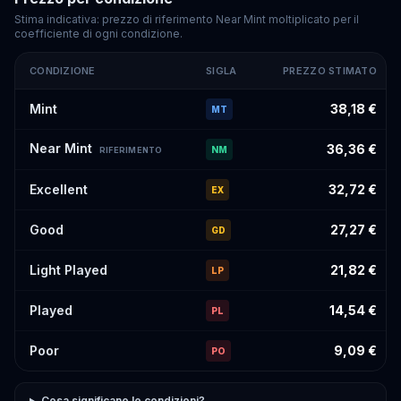
Stima indicativa: prezzo di riferimento Near Mint moltiplicato per il
coefficiente di ogni condizione.
CONDIZIONE
SIGLA
PREZZO STIMATO
Prezzi stimati di
Rare Candy
#138
per condizione
Mint
38,18 €
MT
Near Mint
36,36 €
NM
RIFERIMENTO
Excellent
32,72 €
EX
Good
27,27 €
GD
Light Played
21,82 €
LP
Played
14,54 €
PL
Poor
9,09 €
PO
Cosa significano le condizioni?