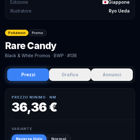
Edizione
Giappone
Illustratore
Ryo Ueda
Pokémon
Promo
Rare Candy
Black & White Promos
· BWP
· #138
Prezzi
Grafico
Annunci
PREZZO MINIMO ·
NM
36,36 €
VARIANTE
Reverse Holo
Normal