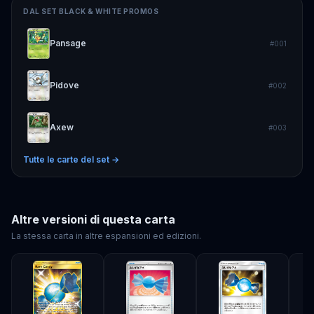
DAL SET
BLACK & WHITE PROMOS
Pansage
#
001
Pidove
#
002
Axew
#
003
Tutte le carte del set →
Altre versioni di questa carta
La stessa carta in altre espansioni ed edizioni.