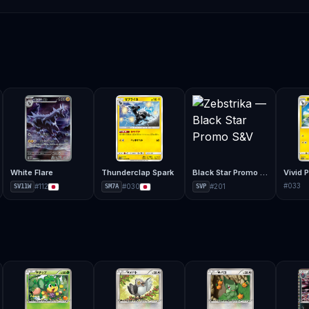
White Flare
Thunderclap Spark
Black Star Promo S&V
#
033
#
112
#
030
#
201
SV11W
SM7A
SVP