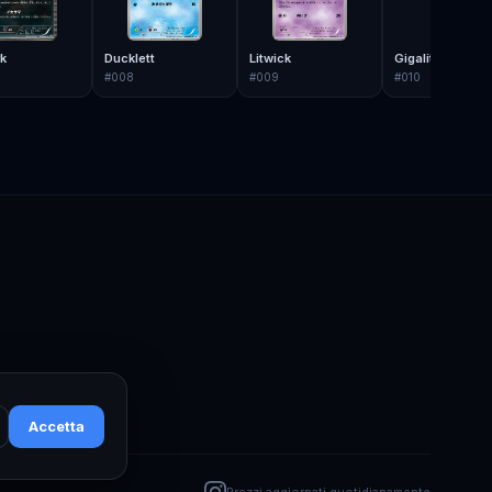
k
Ducklett
Litwick
Gigalith
#
008
#
009
#
010
Accetta