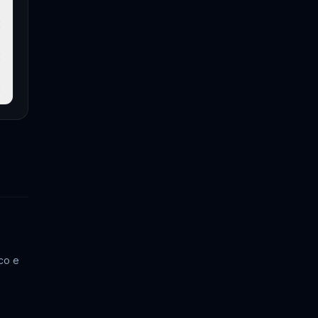
€
€
€
ico e