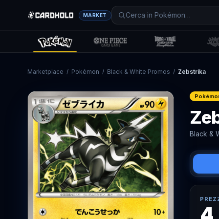
MARKET
Marketplace
/
Pokémon
/
Black & White Promos
/
Zebstrika
Pokémo
Zeb
Black & 
PREZ
4