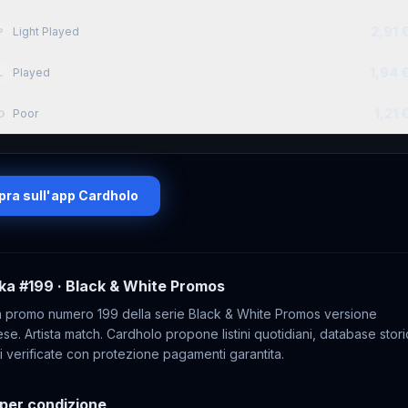
2,91 
Light Played
P
1,94 
Played
L
1,21 
Poor
O
ra sull'app Cardholo
ka
#199
· Black & White Promos
a promo numero 199 della serie Black & White Promos versione
e. Artista match. Cardholo propone listini quotidiani, database stor
i verificate con protezione pagamenti garantita.
per condizione