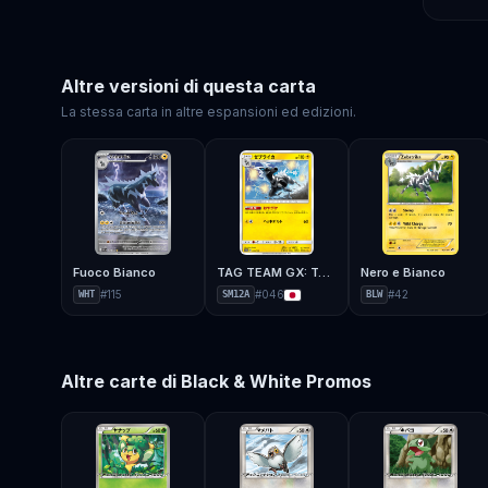
Altre versioni di questa carta
La stessa carta in altre espansioni ed edizioni.
Fuoco Bianco
TAG TEAM GX: Tag All Stars
Nero e Bianco
#
115
#
046
#
42
WHT
SM12A
BLW
Altre carte di
Black & White Promos