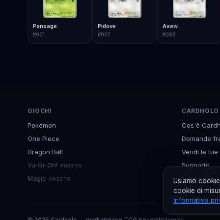
Pansage
Pidove
Axew
#
001
#
002
#
003
GIOCHI
CARDHOLO
Pokémon
Cos'è Cardh
One Piece
Domande fr
Dragon Ball
Vendi le tue
Yu-Gi-Oh!
Supporto
PRESTO
Magic
Scarica l'ap
PRESTO
Usiamo cookie 
cookie di misur
Informativa pr
©
2026
Cardholo — marketplace TCG per collezionisti