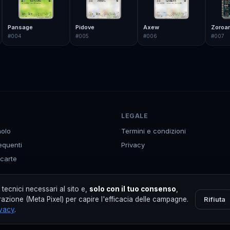
Pansage
Pidove
Axew
Zoroar
#
004
#
005
#
006
#
007
LEGALE
olo
Termini e condizioni
equenti
Privacy
 carte
p
tecnici necessari al sito e,
solo con il tuo consenso
,
Rifiuta
azione (Meta Pixel) per capire l'efficacia delle campagne.
ivacy
.