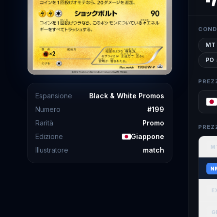
COND
MT
PO
PREZ
Espansione
Black & White Promos
Numero
#
199
Rarità
Promo
PREZ
Edizione
Giappone
M
Illustratore
match
N
E
G