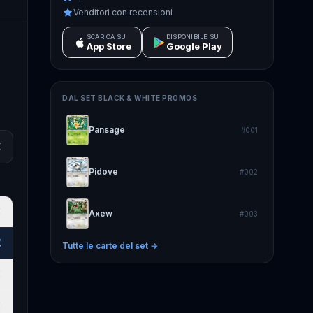
Venditori con recensioni
SCARICA SU
DISPONIBILE SU
App Store
Google Play
DAL SET
BLACK & WHITE PROMOS
Pansage
#
001
€
Pidove
#
002
€
Axew
#
003
€
Tutte le carte del set →
€
€