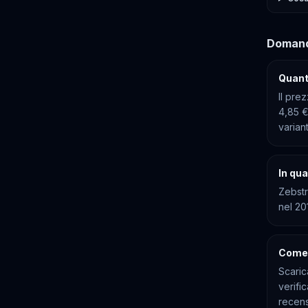
Domand
Quant
Il pre
4,85 €
varian
In qua
Zebstr
nel 20
Come 
Scaric
verifi
recens