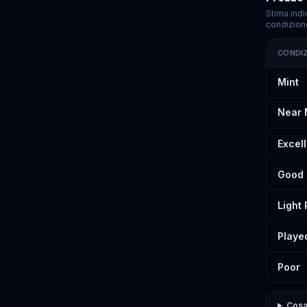
Stima indi
condizion
CONDI
Prezzi st
Mint
Near 
Excel
Good
Light
Playe
Poor
Cosa 