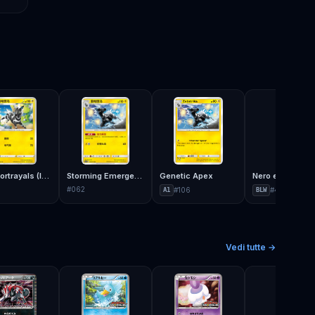
Vivid Portrayals (Indigo)
Storming Emergence (Verdant)
Genetic Apex
Nero e Bianco
#
062
#
106
#
43
A1
BLW
Vedi tutte →