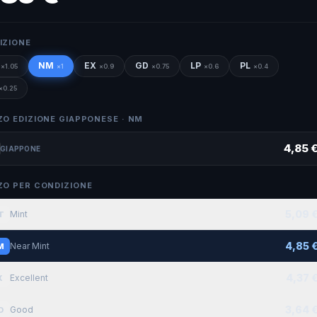
IZIONE
NM
EX
GD
LP
PL
×
1.05
×
1
×
0.9
×
0.75
×
0.6
×
0.4
×
0.25
ZO EDIZIONE GIAPPONESE ·
NM
4,85 
GIAPPONE
ZO PER CONDIZIONE
5,09 
Mint
T
4,85 
Near Mint
M
4,37 
Excellent
X
3,64 
Good
D