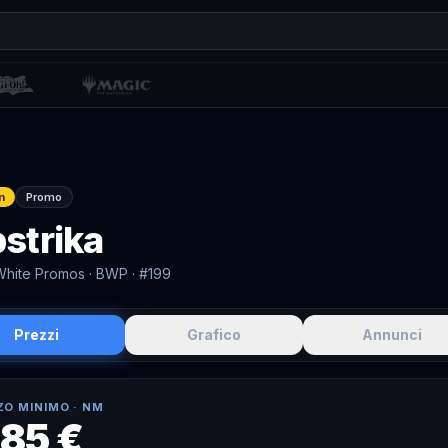
n
Promo
strika
White Promos
· BWP
· #199
Prezzi
Grafico
Annunci
ZO MINIMO ·
NM
,85 €