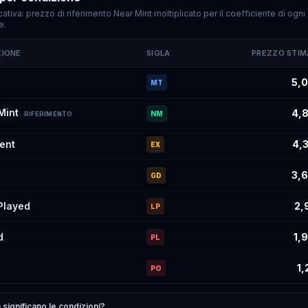
cativa: prezzo di riferimento Near Mint moltiplicato per il coefficiente di ogni
e.
ZIONE
SIGLA
PREZZO STI
imati di
Zebstrika
#199
per condizione
5,0
MT
Mint
4,8
NM
RIFERIMENTO
lent
4,3
EX
3,6
GD
 Played
2,
LP
d
1,
PL
1,
PO
significano le condizioni?