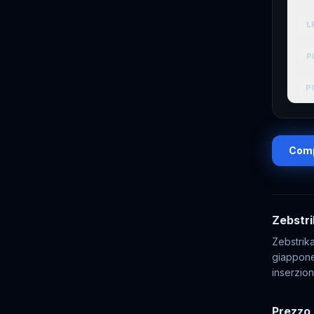
L
P
P
Comp
Zebstri
Zebstrik
giappones
inserzion
Prezzo 