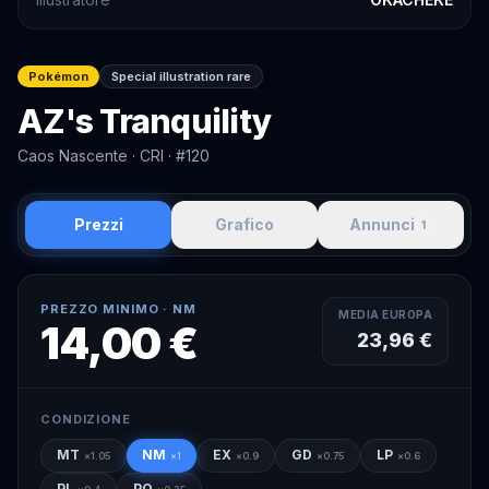
Pokémon
Special illustration rare
AZ's Tranquility
Caos Nascente
· CRI
· #120
Prezzi
Grafico
Annunci
1
PREZZO MINIMO ·
NM
MEDIA EUROPA
14,00 €
23,96 €
CONDIZIONE
MT
NM
EX
GD
LP
×
1.05
×
1
×
0.9
×
0.75
×
0.6
PL
PO