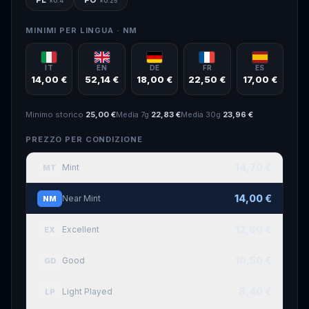
×
0.4
×
0.25
MINIMI PER LINGUA ·
NM
IT
EN
DE
FR
ES
14,00 €
52,14 €
18,00 €
22,50 €
17,00 €
Minimo storico
25,00 €
Media 7g
22,83 €
Media 30g
23,96 €
PREZZO PER CONDIZIONE
14,70 €
Mint
MT
14,00 €
Near Mint
NM
12,60 €
Excellent
EX
10,50 €
Good
GD
8,40 €
Light Played
LP