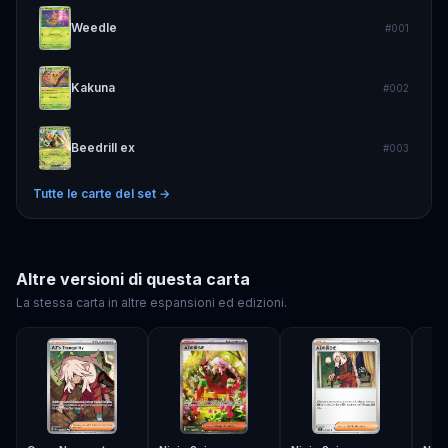
Weedle
#
001
Kakuna
#
002
Beedrill ex
#
003
Tutte le carte del set →
Altre versioni di questa carta
La stessa carta in altre espansioni ed edizioni.