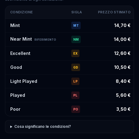
CONDIZIONE
SIGLA
PREZZO STIMATO
Prezzi stimati di
AZ's Tranquility
#120
per condizione
Mint
14,70 €
MT
Near Mint
14,00 €
NM
RIFERIMENTO
Excellent
12,60 €
EX
Good
10,50 €
GD
Light Played
8,40 €
LP
Played
5,60 €
PL
Poor
3,50 €
PO
Cosa significano le condizioni?