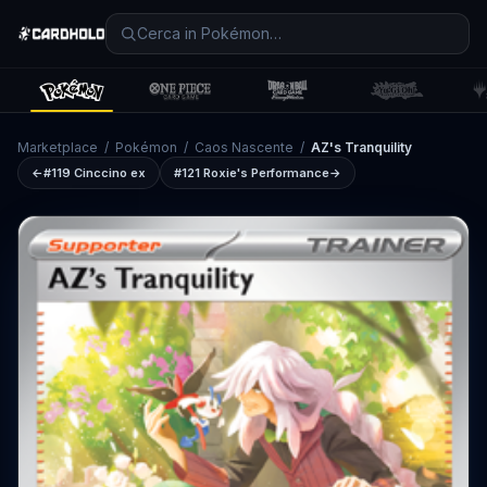
Marketplace
/
Pokémon
/
Caos Nascente
/
AZ's Tranquility
←
#119
Cinccino ex
#121
Roxie's Performance
→