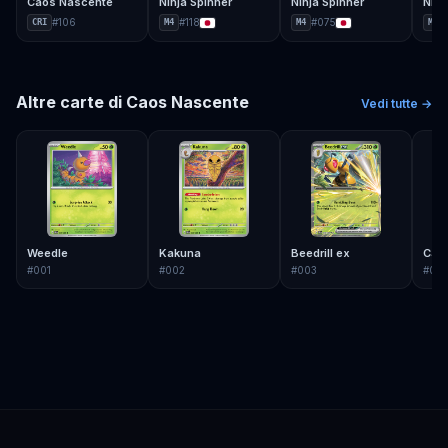
Caos Nascente
Ninja Spinner
Ninja Spinner
Ninj
#
106
#
118
#
075
CRI
M4
M4
M4
Altre carte di
Caos Nascente
Vedi tutte →
Weedle
Kakuna
Beedrill ex
Carn
#
001
#
002
#
003
#
00