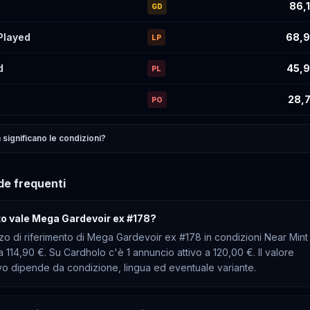
86,
GD
 Played
68,9
LP
d
45,9
PL
28,7
PO
significano le condizioni?
e frequenti
o vale Mega Gardevoir ex #178?
zzo di riferimento di Mega Gardevoir ex #178 in condizioni Near Mint
ca 114,90 €. Su Cardholo c'è 1 annuncio attivo a 120,00 €. Il valore
ivo dipende da condizione, lingua ed eventuale variante.