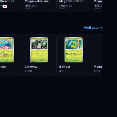
Dream ex
Megaevoluzione
Megaevoluzione
Megaevoluzion
71
#
060
#
159
#
187
MEG
MEG
MEG
Vedi tutte →
owth
Chikorita
Bayleef
Meganium
#
008
#
009
#
010