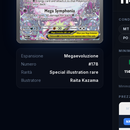
COND
MT
PO
MINIM
Espansione
Megaevoluzione
Numero
#
178
11
Rarità
Special illustration rare
Illustratore
Raita Kazama
Minimo
PREZ
M
N