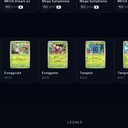
MEGA Dream ex
Mega Symphonia
Mega Symphonia
MEGA 
#
226
#
087
#
042
#
0
M2A
M1S
M1S
M2A
Exeggcute
Exeggutor
Tangela
Tangr
#
004
#
005
#
006
#
007
LEGALE