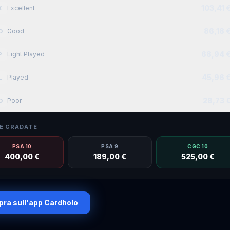
103,41 
Excellent
X
86,18 
Good
D
68,94 
Light Played
P
45,96 
Played
L
28,73 
Poor
O
E GRADATE
PSA 10
PSA 9
CGC 10
400,00 €
189,00 €
525,00 €
ra sull'app Cardholo