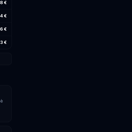
18 €
4 €
6 €
3 €
 è