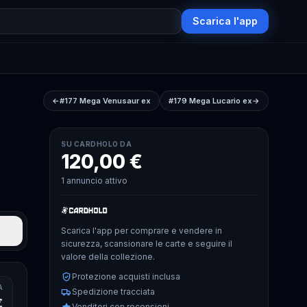
Scarica l'app
←
#177
Mega Venusaur ex
#179
Mega Lucario ex
→
SU CARDHOLO DA
120,00 €
1 annuncio attivo
Scarica l'app per comprare e vendere in
sicurezza, scansionare le carte e seguire il
valore della collezione.
Protezione acquisti inclusa
A
Spedizione tracciata
€
Venditori con recensioni