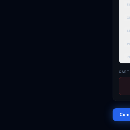
E
G
L
P
P
CART
Comp