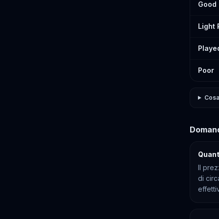
Good
Light
Playe
Poor
Cosa 
Domand
Quant
Il pre
di cir
effett