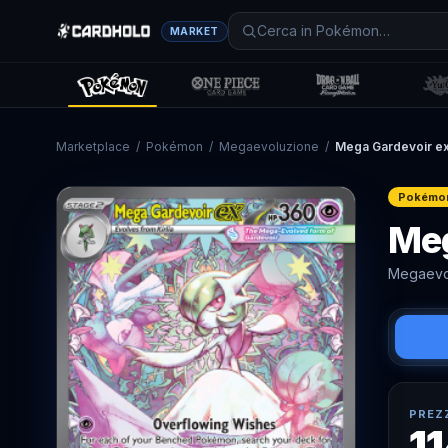
MARKET
Marketplace
/
Pokémon
/
Megaevoluzione
/
Mega Gardevoir e
Pokémo
Meg
Megaevo
PREZ
1