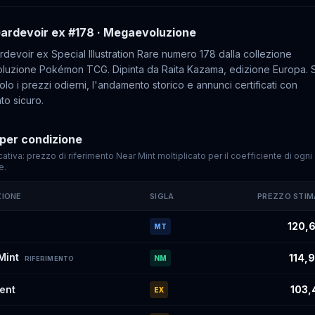
ardevoir ex
#178
· Megaevoluzione
devoir ex Special Illustration Rare numero 178 dalla collezione
uzione Pokémon TCG. Dipinta da Raita Kazama, edizione Europa. 
lo i prezzi odierni, l'andamento storico e annunci certificati con
o sicuro.
per condizione
cativa: prezzo di riferimento Near Mint moltiplicato per il coefficiente di ogni
e.
ZIONE
SIGLA
PREZZO STI
imati di
Mega Gardevoir ex
#178
per condizione
120,6
MT
Mint
114,
NM
RIFERIMENTO
lent
103,
EX