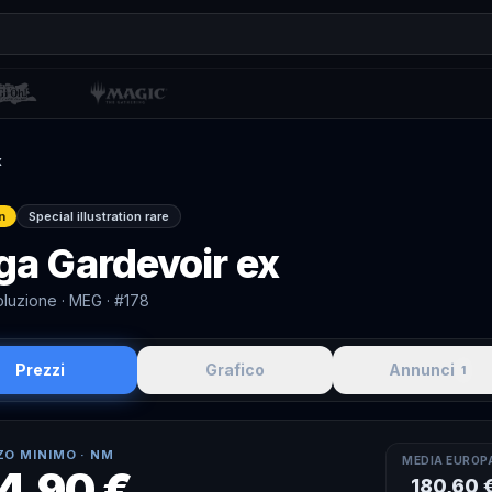
x
n
Special illustration rare
a Gardevoir ex
luzione
· MEG
· #178
Prezzi
Grafico
Annunci
1
ZO MINIMO ·
NM
MEDIA EUROP
14,90 €
180,60 