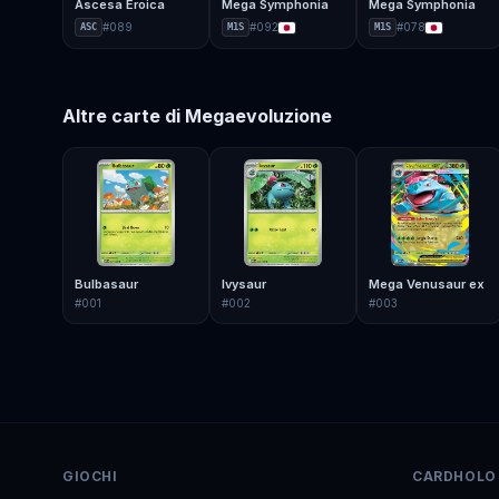
Ascesa Eroica
Mega Symphonia
Mega Symphonia
#
089
#
092
#
078
ASC
M1S
M1S
Altre carte di
Megaevoluzione
Bulbasaur
Ivysaur
Mega Venusaur ex
#
001
#
002
#
003
GIOCHI
CARDHOLO