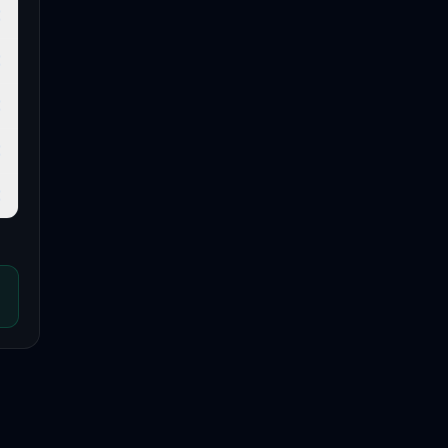
€
€
€
€
€