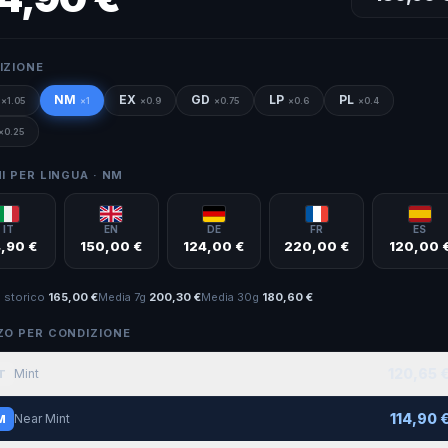
IZIONE
NM
EX
GD
LP
PL
×
1.05
×
1
×
0.9
×
0.75
×
0.6
×
0.4
×
0.25
I PER LINGUA ·
NM
IT
EN
DE
FR
ES
4,90 €
150,00 €
124,00 €
220,00 €
120,00 
 storico
165,00 €
Media 7g
200,30 €
Media 30g
180,60 €
ZO PER CONDIZIONE
120,65 
Mint
T
114,90 
Near Mint
M