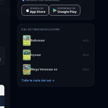
SCARICA SU
DISPONIBILE SU
App Store
Google Play
DAL SET
MEGAEVOLUZIONE
Bulbasaur
#
001
Ivysaur
#
002
€
Mega Venusaur ex
#
003
Tutte le carte del set →
€
€