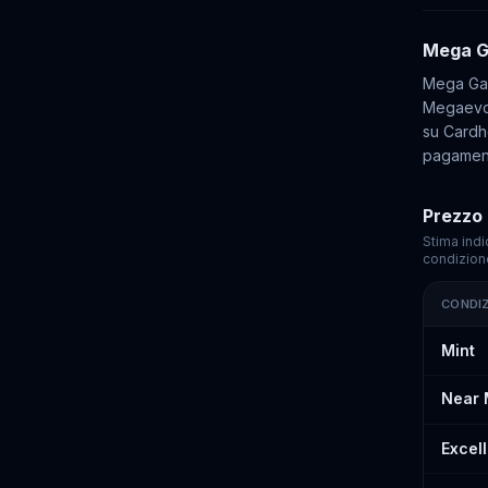
Mega G
Mega Gar
Megaevol
su Cardho
pagament
Prezzo 
Stima indi
condizion
CONDI
Prezzi st
Mint
Near 
Excel