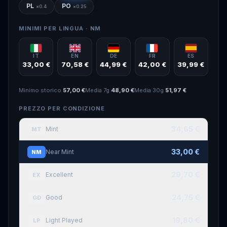
PL
PO
×
0.4
×
0.25
MINIMI PER LINGUA ·
NM
IT
EN
DE
FR
ES
33,00 €
70,58 €
44,99 €
42,00 €
39,99 €
Minimo storico
57,00 €
Media 7g
48,90 €
Media 30g
51,97 €
PREZZO PER CONDIZIONE
34,65 €
Mint
MT
33,00 €
Near Mint
NM
29,70 €
Excellent
EX
24,75 €
Good
GD
19,80 €
Light Played
LP