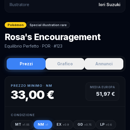
Illustratore
Iori Suzuki
Pokémon
Special illustration rare
Rosa's Encouragement
Equilibrio Perfetto
· POR
· #123
Prezzi
Grafico
Annunci
PREZZO MINIMO ·
NM
MEDIA EUROPA
33,00 €
51,97 €
CONDIZIONE
MT
NM
EX
GD
LP
×
1.05
×
1
×
0.9
×
0.75
×
0.6