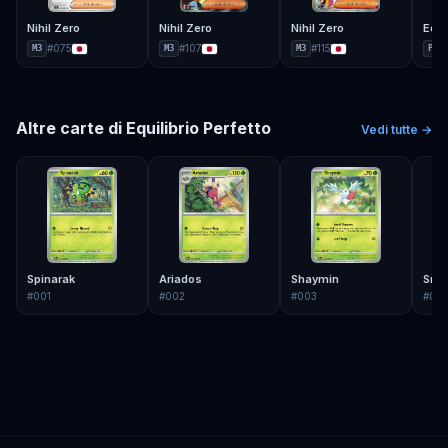
Nihil Zero
Nihil Zero
Nihil Zero
Equi
#
075
#
107
#
115
M3
M3
M3
POR
Altre carte di
Equilibrio Perfetto
Vedi tutte →
Spinarak
Ariados
Shaymin
Sniv
#
001
#
002
#
003
#
00