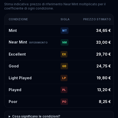
Stima indicativa: prezzo di riferimento Near Mint moltiplicato per il
coefficiente di ogni condizione.
CONDIZIONE
SIGLA
PREZZO STIMATO
Prezzi stimati di
Rosa's Encouragement
#123
per condizione
Mint
34,65 €
MT
Near Mint
33,00 €
NM
RIFERIMENTO
Excellent
29,70 €
EX
Good
24,75 €
GD
Light Played
19,80 €
LP
Played
13,20 €
PL
Poor
8,25 €
PO
Cosa significano le condizioni?