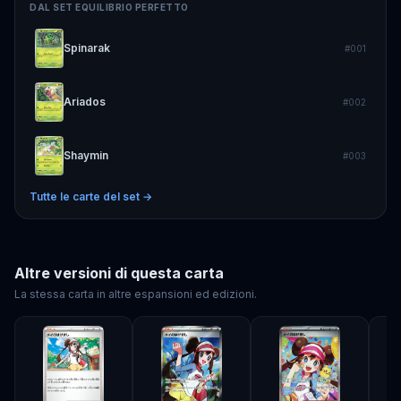
DAL SET
EQUILIBRIO PERFETTO
Spinarak
#
001
Ariados
#
002
Shaymin
#
003
Tutte le carte del set →
Altre versioni di questa carta
La stessa carta in altre espansioni ed edizioni.