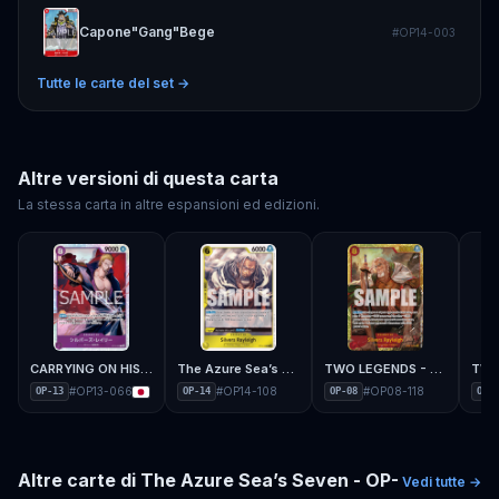
Capone"Gang"Bege
#
OP14-003
Tutte le carte del set →
Altre versioni di questa carta
La stessa carta in altre espansioni ed edizioni.
CARRYING ON HIS WILL - OP-13
The Azure Sea’s Seven - OP-14
TWO LEGENDS - OP-08
#
OP13-066
#
OP14-108
#
OP08-118
OP-13
OP-14
OP-08
OP-0
Altre carte di
The Azure Sea’s Seven - OP-
Vedi tutte →