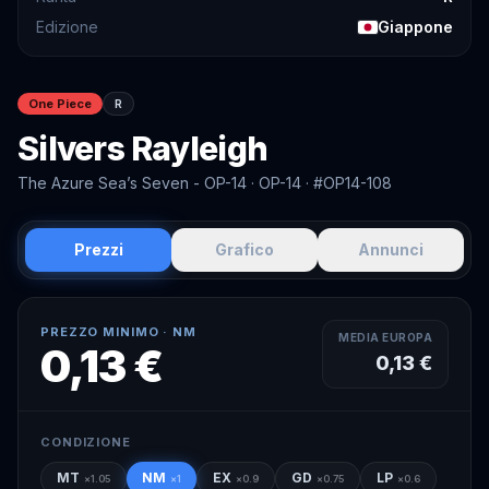
Edizione
Giappone
One Piece
R
Silvers Rayleigh
The Azure Sea’s Seven - OP-14
· OP-14
· #OP14-108
Prezzi
Grafico
Annunci
PREZZO MINIMO ·
NM
MEDIA EUROPA
0,13 €
0,13 €
CONDIZIONE
MT
NM
EX
GD
LP
×
1.05
×
1
×
0.9
×
0.75
×
0.6