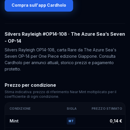
Compra sull'app Cardholo
Silvers Rayleigh
#OP14-108
· The Azure Sea’s Seven
- OP-14
Silvers Rayleigh OP14-108, carta Rare da The Azure Sea's
Seven OP-14 per One Piece edizione Giappone. Consulta
Cardholo per annunci attuali, storico prezzi e pagamento
protetto.
Prezzo per condizione
Stima indicativa: prezzo di riferimento Near Mint moltiplicato per il
coefficiente di ogni condizione.
CONDIZIONE
SIGLA
PREZZO STIMATO
Prezzi stimati di
Silvers Rayleigh
#OP14-108
per condizione
Mint
0,14 €
MT