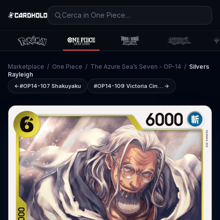
Marketplace
/
One Piece
/
The Azure Sea’s Seven - OP-14
/
Silvers
Rayleigh
←
#OP14-107
Shakuyaku
#OP14-109
Victoria Cindry
→