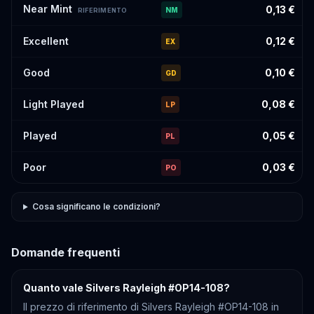
Near Mint
0,13 €
NM
RIFERIMENTO
Excellent
0,12 €
EX
Good
0,10 €
GD
Light Played
0,08 €
LP
Played
0,05 €
PL
Poor
0,03 €
PO
Cosa significano le condizioni?
Domande frequenti
Quanto vale Silvers Rayleigh #OP14-108?
Il prezzo di riferimento di Silvers Rayleigh #OP14-108 in