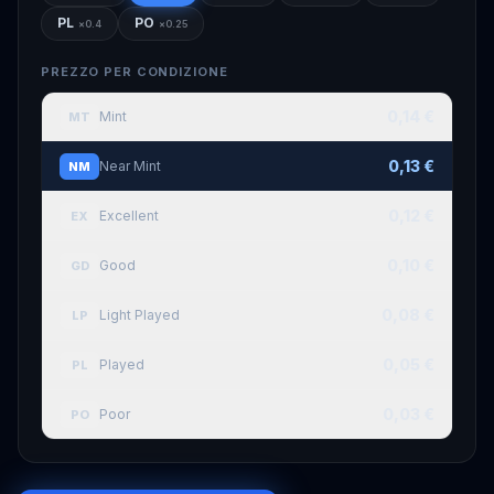
PL
PO
×
0.4
×
0.25
PREZZO PER CONDIZIONE
0,14 €
Mint
MT
0,13 €
Near Mint
NM
0,12 €
Excellent
EX
0,10 €
Good
GD
0,08 €
Light Played
LP
0,05 €
Played
PL
0,03 €
Poor
PO