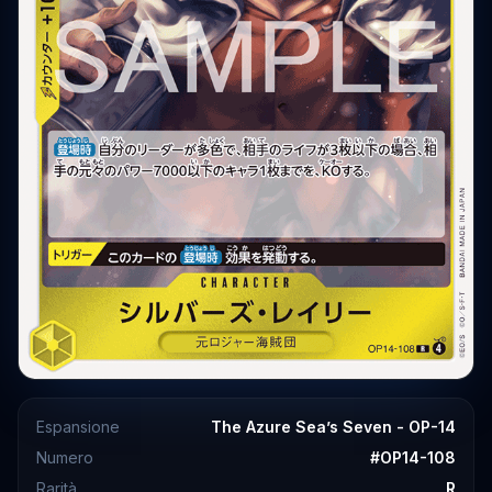
Espansione
The Azure Sea’s Seven - OP-14
Numero
#
OP14-108
Rarità
R