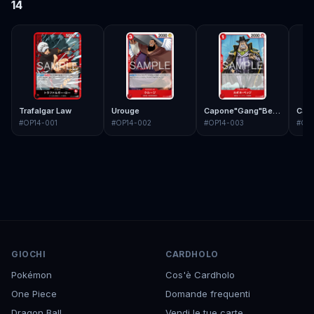
14
Trafalgar Law
Urouge
Capone"Gang"Bege
Cav
#
OP14-001
#
OP14-002
#
OP14-003
#
OP
GIOCHI
CARDHOLO
Pokémon
Cos'è Cardholo
One Piece
Domande frequenti
Dragon Ball
Vendi le tue carte