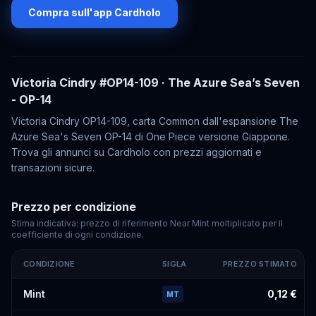
Compra sull'app Cardholo
Victoria Cindry
#OP14-109
· The Azure Sea’s Seven
- OP-14
Victoria Cindry OP14-109, carta Common dall'espansione The
Azure Sea's Seven OP-14 di One Piece versione Giappone.
Trova gli annunci su Cardholo con prezzi aggiornati e
transazioni sicure.
Prezzo per condizione
Stima indicativa: prezzo di riferimento Near Mint moltiplicato per il
coefficiente di ogni condizione.
CONDIZIONE
SIGLA
PREZZO STIMATO
Prezzi stimati di
Victoria Cindry
#OP14-109
per condizione
Mint
0,12 €
MT