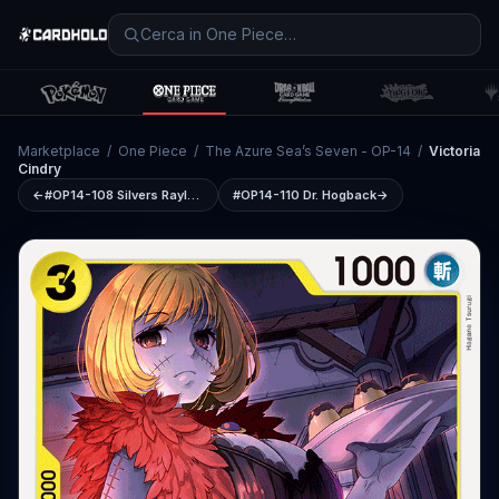
Marketplace
/
One Piece
/
The Azure Sea’s Seven - OP-14
/
Victoria
Cindry
←
#OP14-108
Silvers Rayleigh
#OP14-110
Dr. Hogback
→