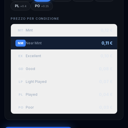
PL
PO
×
0.4
×
0.25
PREZZO PER CONDIZIONE
0,12 €
Mint
MT
0,11 €
Near Mint
NM
0,10 €
Excellent
EX
0,08 €
Good
GD
0,07 €
Light Played
LP
0,04 €
Played
PL
0,03 €
Poor
PO