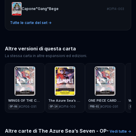
Capone"Gang"Bege
#
OP14-003
Tutte le carte del set →
Altre versioni di questa carta
La stessa carta in altre espansioni ed edizioni.
WINGS OF THE CAPTAIN - OP-06
The Azure Sea’s Seven - OP-14
ONE PIECE CARD THE BEST - PRB-01
#
OP06-091
#
OP14-109
#
OP06-091
OP-06
OP-14
PRB-01
OP-0
Altre carte di
The Azure Sea’s Seven - OP-
Vedi tutte →