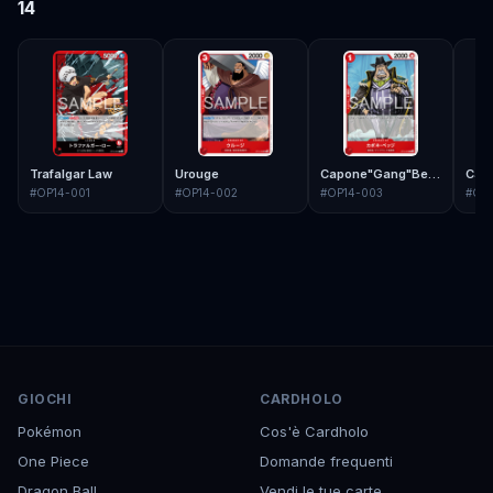
14
Trafalgar Law
Urouge
Capone"Gang"Bege
Cav
#
OP14-001
#
OP14-002
#
OP14-003
#
OP
GIOCHI
CARDHOLO
Pokémon
Cos'è Cardholo
One Piece
Domande frequenti
Dragon Ball
Vendi le tue carte