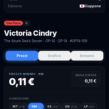
Edizione
Giappone
One Piece
C
Victoria Cindry
The Azure Sea’s Seven - OP-14
· OP-14
· #OP14-109
Prezzi
Grafico
Annunci
PREZZO MINIMO ·
NM
MEDIA EUROPA
0,11 €
0,11 €
CONDIZIONE
MT
NM
EX
GD
LP
×
1.05
×
1
×
0.9
×
0.75
×
0.6