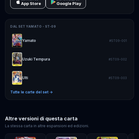
App Store
Google Play
DAL SET
YAMATO - ST-09
Yamato
#
ST09-001
Uzuki Tempura
#
ST09-002
Ulti
#
ST09-003
Tutte le carte del set →
Altre versioni di questa carta
La stessa carta in altre espansioni ed edizioni.