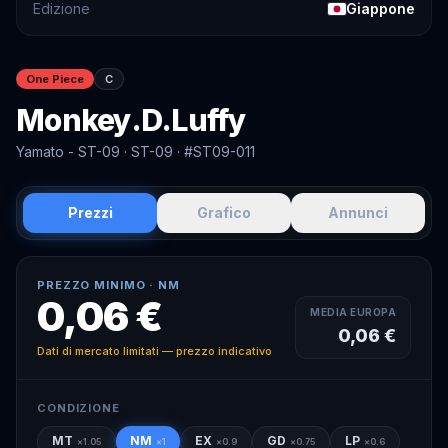
Edizione
Giappone
One Piece
C
Monkey.D.Luffy
Yamato - ST-09
· ST-09
· #ST09-011
Prezzi
Grafico
Annunci
PREZZO MINIMO ·
NM
0,06 €
MEDIA EUROPA
0,06 €
Dati di mercato limitati — prezzo indicativo
CONDIZIONE
MT
NM
EX
GD
LP
×
1.05
×
1
×
0.9
×
0.75
×
0.6