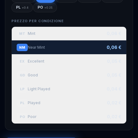
PL
PO
×
0.4
×
0.25
PREZZO PER CONDIZIONE
0,06 €
Mint
MT
0,06 €
Near Mint
NM
0,05 €
Excellent
EX
0,05 €
Good
GD
0,04 €
Light Played
LP
0,02 €
Played
PL
0,02 €
Poor
PO