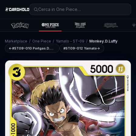
Marketplace
/
One Piece
/
Yamato - ST-09
/
Monkey.D.Luffy
←
#ST09-010
Portgas.D.Ace
#ST09-012
Yamato
→