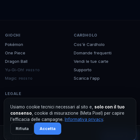
GIOCHI
CARDHOLO
Pokémon
Cos'è Cardholo
One Piece
Domande frequenti
Dragon Ball
Vendi le tue carte
Yu-Gi-Oh!
Supporto
PRESTO
Magic
Scarica l'app
PRESTO
LEGALE
Termini e condizioni
Usiamo cookie tecnici necessari al sito e,
solo con il tuo
Privacy
consenso
, cookie di misurazione (Meta Pixel) per capire
l'efficacia delle campagne.
Informativa privacy
.
Rifiuta
Accetta
NESSUN ANNUNCIO
Vendila tu
Sii il primo a venderla
©
2026
Cardholo — marketplace TCG per collezionisti