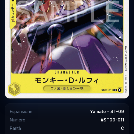
Espansione
Yamato - ST-09
Numero
#
ST09-011
Rarità
C