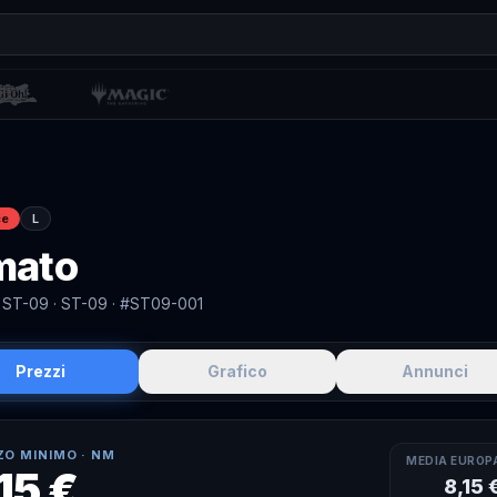
ce
L
mato
 ST-09
· ST-09
· #ST09-001
Prezzi
Grafico
Annunci
ZO MINIMO ·
NM
MEDIA EUROP
15 €
8,15 