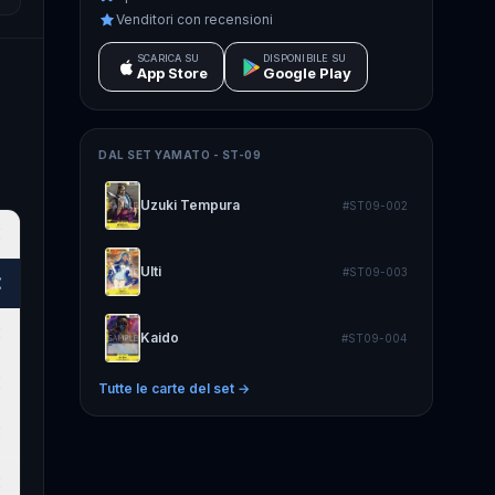
Venditori con recensioni
SCARICA SU
DISPONIBILE SU
App Store
Google Play
DAL SET
YAMATO - ST-09
Uzuki Tempura
#
ST09-002
€
Ulti
#
ST09-003
€
€
Kaido
#
ST09-004
€
Tutte le carte del set →
€
€