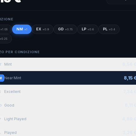
IZIONE
NM
EX
GD
LP
PL
×
1.05
×
1
×
0.9
×
0.75
×
0.6
×
0.4
×
0.25
ZO PER CONDIZIONE
8,56 
Mint
T
8,15 
Near Mint
M
7,34 
Excellent
X
6,11 
Good
D
4,89 
Light Played
P
3,26 
Played
L