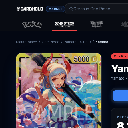
MARKET
Marketplace
/
One Piece
/
Yamato - ST-09
/
Yamato
One Pie
Ya
Yamato -
PREZ
8,