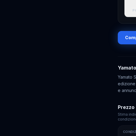
P
Comp
Yamat
Yamato S
edizione
e annunci
Prezzo 
Stima indi
condizion
CONDI