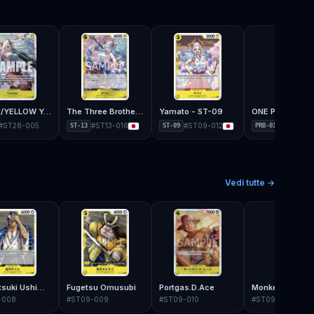
GREEN/YELLOW Yamato - ST-28
The Three Brothers - ST-13
Yamato - ST-09
#
ST28-005
#
ST13-016
#
ST09-012
#
OP01-12
ST-13
ST-09
PRB-01
Vedi tutte →
Shimotsuki Ushimaru
Fugetsu Omusubi
Portgas.D.Ace
Monkey.D.Luffy
-008
#
ST09-009
#
ST09-010
#
ST09-011