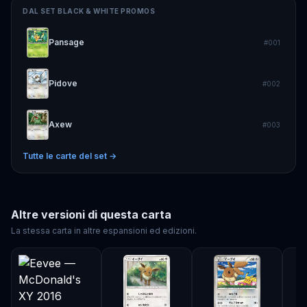
DAL SET
BLACK & WHITE PROMOS
Pansage
#
001
Pidove
#
002
Axew
#
003
Tutte le carte del set →
Altre versioni di questa carta
La stessa carta in altre espansioni ed edizioni.