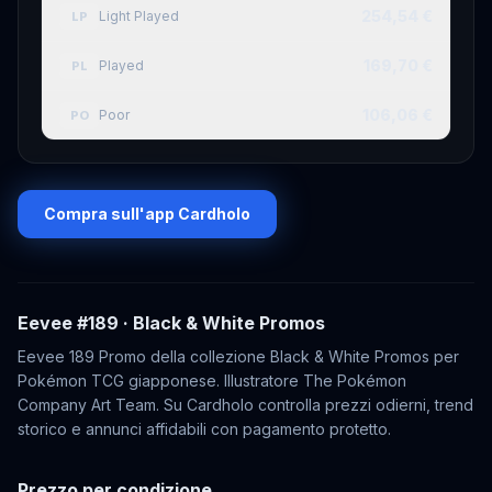
254,54 €
Light Played
LP
169,70 €
Played
PL
106,06 €
Poor
PO
Compra sull'app Cardholo
Eevee
#189
· Black & White Promos
Eevee 189 Promo della collezione Black & White Promos per
Pokémon TCG giapponese. Illustratore The Pokémon
Company Art Team. Su Cardholo controlla prezzi odierni, trend
storico e annunci affidabili con pagamento protetto.
Prezzo per condizione