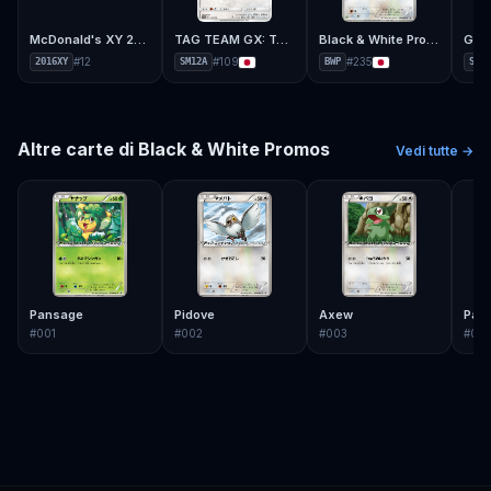
McDonald's XY 2016
TAG TEAM GX: Tag All Stars
Black & White Promos
GX U
#
12
#
109
#
235
2016XY
SM12A
BWP
SM8B
Altre carte di
Black & White Promos
Vedi tutte →
Pansage
Pidove
Axew
Pan
#
001
#
002
#
003
#
00