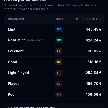
Stima indicativa: prezzo di riferimento Near Mint moltiplicato per il
coefficiente di ogni condizione.
CONDIZIONE
SIGLA
PREZZO STIMATO
Prezzi stimati di
Eevee
#189
per condizione
Mint
445,45 €
MT
Near Mint
424,24 €
NM
RIFERIMENTO
Excellent
381,82 €
EX
Good
318,18 €
GD
Light Played
254,54 €
LP
Played
169,70 €
PL
Poor
106,06 €
PO
Cosa significano le condizioni?