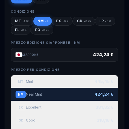
CONDIZIONE
MT
NM
EX
GD
LP
×
1.05
×
1
×
0.9
×
0.75
×
0.6
PL
PO
×
0.4
×
0.25
PREZZO EDIZIONE GIAPPONESE ·
NM
424,24 €
GIAPPONE
PREZZO PER CONDIZIONE
445,45 €
Mint
MT
424,24 €
Near Mint
NM
381,82 €
Excellent
EX
318,18 €
Good
GD