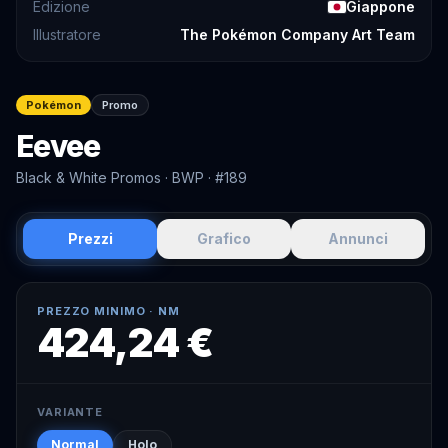
Edizione
Giappone
Illustratore
The Pokémon Company Art Team
Pokémon
Promo
Eevee
Black & White Promos
· BWP
· #189
Prezzi
Grafico
Annunci
PREZZO MINIMO ·
NM
424,24 €
VARIANTE
Normal
Holo