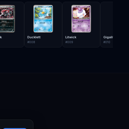
k
Ducklett
Litwick
Gigalith
#
008
#
009
#
010