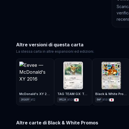
Scaric
verifi
recens
Altre versioni di questa carta
La stessa carta in altre espansioni ed edizioni.
McDonald's XY 2016
TAG TEAM GX: Tag All Stars
Black & White Promos
#
12
#
109
#
189
2016XY
SM12A
BWP
Altre carte di
Black & White Promos