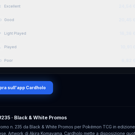
24,54 
Excellent
X
20,45 
Good
D
16,36 
Light Played
P
10,91 
Played
L
6,82 
Poor
O
ra sull'app Cardholo
#235
· Black & White Promos
omo n. 235 da Black & White Promos per Pokémon TCG in edizione
se. Artwork di Akira Komayama. Cardholo mette a disposizione quot