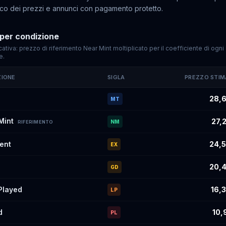
rico dei prezzi e annunci con pagamento protetto.
per condizione
cativa: prezzo di riferimento Near Mint moltiplicato per il coefficiente di ogni
e.
ZIONE
SIGLA
PREZZO STI
imati di
Eevee
#235
per condizione
28,6
MT
Mint
27,
NM
RIFERIMENTO
lent
24,5
EX
20,4
GD
 Played
16,
LP
d
10,
PL