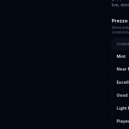
live, sto
Prezzo 
Stima indi
condizion
CONDI
Prezzi st
Mint
Near 
Excel
Good
Light
Playe