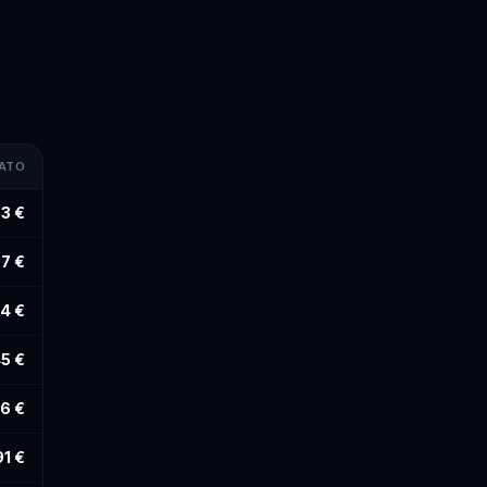
MATO
3 €
27 €
4 €
5 €
36 €
91 €