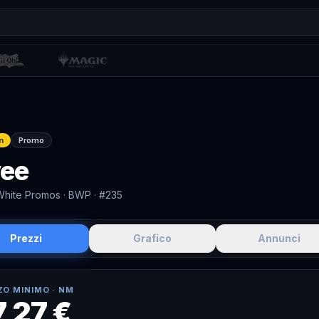
n
Promo
vee
White Promos
· BWP
· #235
Prezzi
Grafico
Annunci
ZO MINIMO ·
NM
7,27 €