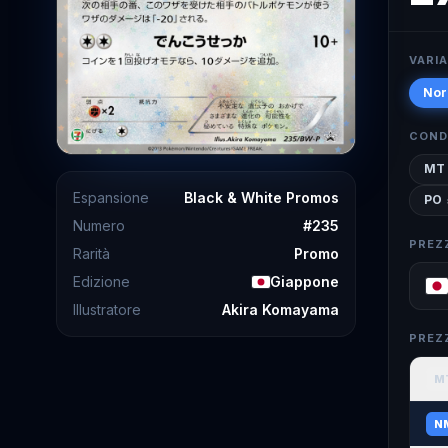
VARI
Nor
COND
MT
Espansione
Black & White Promos
PO
Numero
#
235
PREZ
Rarità
Promo
Edizione
Giappone
Illustratore
Akira Komayama
PREZ
M
N