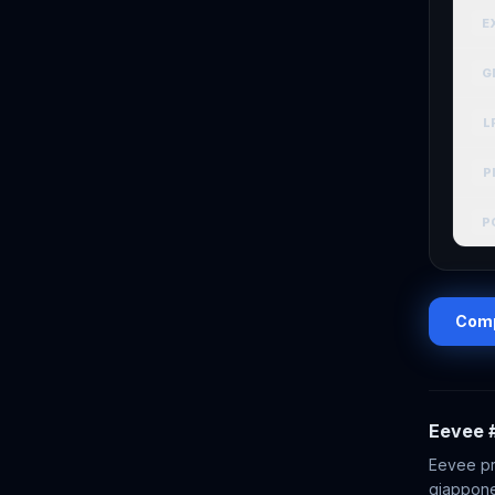
E
G
L
P
P
Comp
Eevee
Eevee pr
giappone