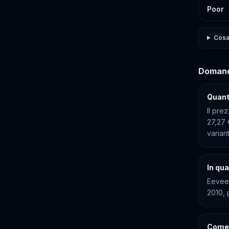
Poor
Cosa 
Domand
Quant
Il pre
27,27 
varian
In qua
Eevee 
2010, 
Come 