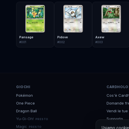
Pansage
Pidove
Axew
#
001
#
002
#
003
GIOCHI
CARDHOLO
Pokémon
Cos'è Cardh
One Piece
Domande fr
Dragon Ball
Vendi le tue
Yu-Gi-Oh!
Supporto
PRESTO
Magic
Scarica l'ap
PRESTO
Usiamo cookie 