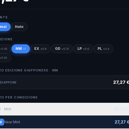
ANTE
mal
Holo
IZIONE
NM
EX
GD
LP
PL
×
1.05
×
1
×
0.9
×
0.75
×
0.6
×
0.4
×
0.25
ZO EDIZIONE GIAPPONESE ·
NM
27,27 
GIAPPONE
ZO PER CONDIZIONE
28,63 
Mint
T
27,27 
Near Mint
M