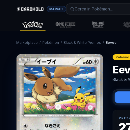
MARKET
Marketplace
/
Pokémon
/
Black & White Promos
/
Eevee
Pokémo
Ee
Black & 
PREZ
2