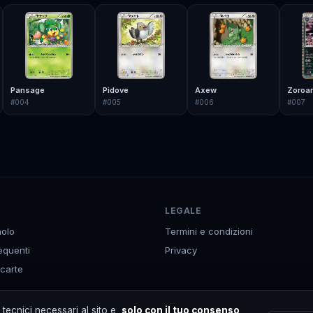
Pansage
Pidove
Axew
Zoroar
#
004
#
005
#
006
#
007
LEGALE
olo
Termini e condizioni
equenti
Privacy
 carte
p
tecnici necessari al sito e,
solo con il tuo consenso
,