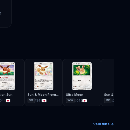
e
tion Sun
Sun & Moon Promos
Ultra Moon
044
#
243
#
046
#
295
SMP
SM5M
SMP
Vedi tutte →