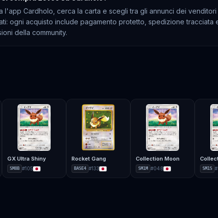
a l'app Cardholo, cerca la carta e scegli tra gli annunci dei venditori
cati: ogni acquisto include pagamento protetto, spedizione tracciata 
ioni della community.
GX Ultra Shiny
Rocket Gang
Collection Moon
Collec
#
105
#
133
#
048
#
SM8B
BASE4
SM1M
SM1S