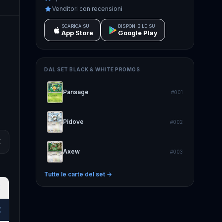
Venditori con recensioni
SCARICA SU
DISPONIBILE SU
App Store
Google Play
DAL SET
BLACK & WHITE PROMOS
Pansage
#
001
Pidove
#
002
€
Axew
#
003
Tutte le carte del set →
€
€