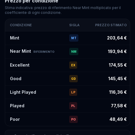
Prezzo per condizione
Stima indicativa: prezzo di riferimento Near Mint moltiplicato per il
coefficiente di ogni condizione.
CONDIZIONE
SIGLA
PREZZO STIMATO
Prezzi stimati di
Palace Belt
#153
per condizione
Mint
203,64 €
MT
Near Mint
193,94 €
NM
RIFERIMENTO
Excellent
174,55 €
EX
Good
145,45 €
GD
Light Played
116,36 €
LP
Played
77,58 €
PL
Poor
48,49 €
PO