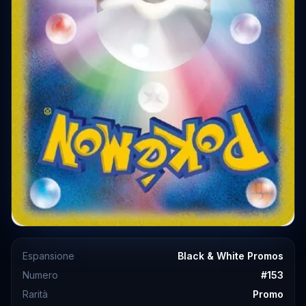
Espansione
Black & White Promos
Numero
#
153
Rarità
Promo