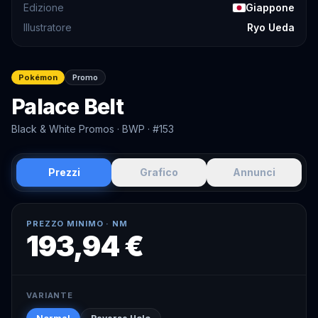
Edizione
Giappone
Illustratore
Ryo Ueda
Pokémon
Promo
Palace Belt
Black & White Promos
· BWP
· #153
Prezzi
Grafico
Annunci
PREZZO MINIMO ·
NM
193,94 €
VARIANTE