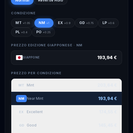
Normal
Reverse Holo
CONDIZIONE
MT
NM
EX
GD
LP
×
1.05
×
1
×
0.9
×
0.75
×
0.6
PL
PO
×
0.4
×
0.25
PREZZO EDIZIONE GIAPPONESE ·
NM
193,94 €
GIAPPONE
PREZZO PER CONDIZIONE
203,64 €
Mint
MT
193,94 €
Near Mint
NM
174,55 €
Excellent
EX
145,45 €
Good
GD