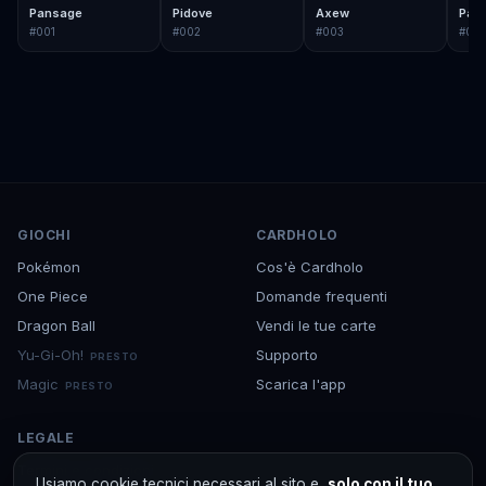
Pansage
Pidove
Axew
Pan
#
001
#
002
#
003
#
00
GIOCHI
CARDHOLO
Pokémon
Cos'è Cardholo
One Piece
Domande frequenti
Dragon Ball
Vendi le tue carte
Yu-Gi-Oh!
Supporto
PRESTO
Magic
Scarica l'app
PRESTO
LEGALE
Termini e condizioni
Usiamo cookie tecnici necessari al sito e,
solo con il tuo