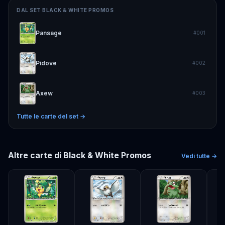
DAL SET
BLACK & WHITE PROMOS
Pansage
#
001
Pidove
#
002
Axew
#
003
Tutte le carte del set →
Altre carte di
Black & White Promos
Vedi tutte →