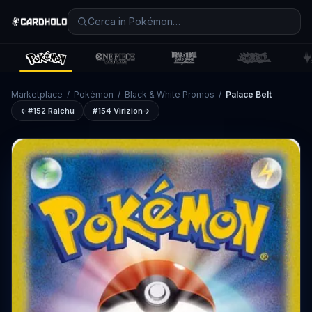
Marketplace
/
Pokémon
/
Black & White Promos
/
Palace Belt
←
#152
Raichu
#154
Virizion
→