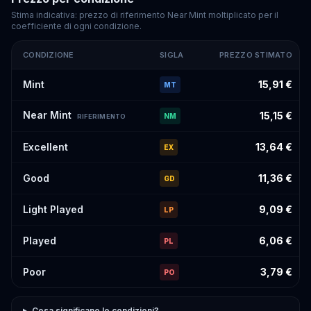
Stima indicativa: prezzo di riferimento Near Mint moltiplicato per il
coefficiente di ogni condizione.
CONDIZIONE
SIGLA
PREZZO STIMATO
Prezzi stimati di
Virizion
#154
per condizione
Mint
15,91 €
MT
Near Mint
15,15 €
NM
RIFERIMENTO
Excellent
13,64 €
EX
Good
11,36 €
GD
Light Played
9,09 €
LP
Played
6,06 €
PL
Poor
3,79 €
PO
Cosa significano le condizioni?