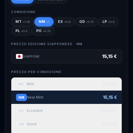
CONDIZIONE
MT
NM
EX
GD
LP
×
1.05
×
1
×
0.9
×
0.75
×
0.6
PL
PO
×
0.4
×
0.25
PREZZO EDIZIONE GIAPPONESE ·
NM
15,15 €
GIAPPONE
PREZZO PER CONDIZIONE
15,91 €
Mint
MT
15,15 €
Near Mint
NM
13,64 €
Excellent
EX
11,36 €
Good
GD