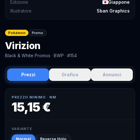
Edizione
Giappone
Illustratore
5ban Graphics
Pokémon
Promo
Virizion
Black & White Promos
· BWP
· #154
Prezzi
Grafico
Annunci
PREZZO MINIMO ·
NM
15,15 €
VARIANTE
Normal
Reverse Holo