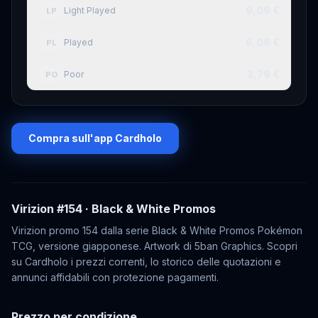
9,09 €
Light Played
LP
6,06 €
Played
PL
3,79 €
Poor
PO
Compra sull'app Cardholo
Virizion
#154
· Black & White Promos
Virizion promo 154 dalla serie Black & White Promos Pokémon
TCG, versione giapponese. Artwork di 5ban Graphics. Scopri
su Cardholo i prezzi correnti, lo storico delle quotazioni e
annunci affidabili con protezione pagamenti.
Prezzo per condizione