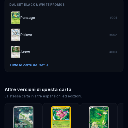
DAL SET
BLACK & WHITE PROMOS
Pansage
#
001
Pidove
#
002
Axew
#
003
Tutte le carte del set →
Altre versioni di questa carta
La stessa carta in altre espansioni ed edizioni.