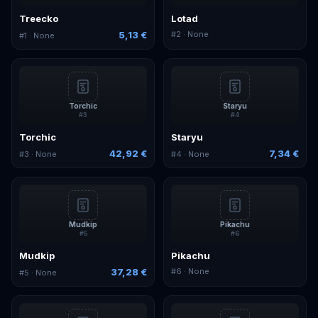
Treecko
Lotad
5,13 €
#
2
· None
#
1
· None
Torchic
Staryu
#
3
#
4
Torchic
Staryu
42,92 €
7,34 €
#
3
· None
#
4
· None
Mudkip
Pikachu
#
5
#
6
Mudkip
Pikachu
37,28 €
#
6
· None
#
5
· None