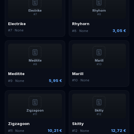
Electrike
Rhyhorn
#
7
#
8
Electrike
Rhyhorn
#
7
· None
3,05 €
#
8
· None
Meditite
Marill
#
9
#
10
Meditite
Marill
5,95 €
#
10
· None
#
9
· None
Zigzagoon
Skitty
#
11
#
12
Zigzagoon
Skitty
10,21 €
12,72 €
#
11
· None
#
12
· None