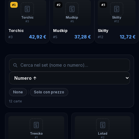
#
1
#
2
#
3
Torchic
Mudkip
Skitty
#
3
#
5
#
12
Torchic
Mudkip
Skitty
42,92 €
37,28 €
12,72 €
#
3
#
5
#
12
None
Solo con prezzo
12 carte
Treecko
Lotad
#
1
#
2