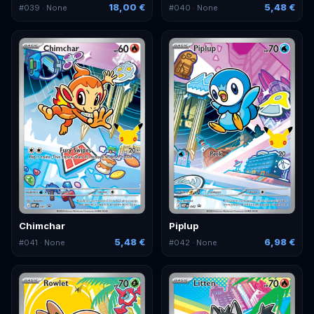
18,00 €
5,48 €
#
039
· None
#
040
· None
Chimchar
Piplup
5,48 €
6,98 €
#
041
· None
#
042
· None