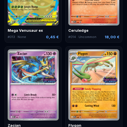
Mega Venusaur ex
Ceruledge
0,45 €
18,00 €
#
013
· None
#
014
· Uncommon
Zacian
Flygon