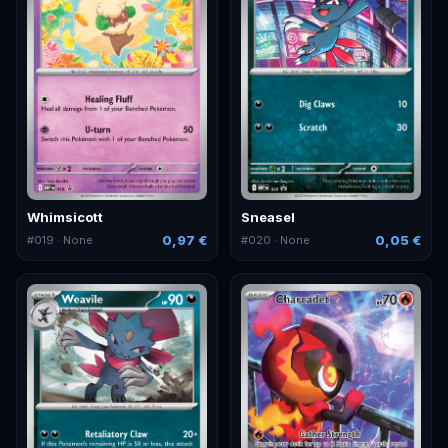
Whimsicott
Sneasel
0,97 €
0,05 €
#
019
· None
#
020
· None