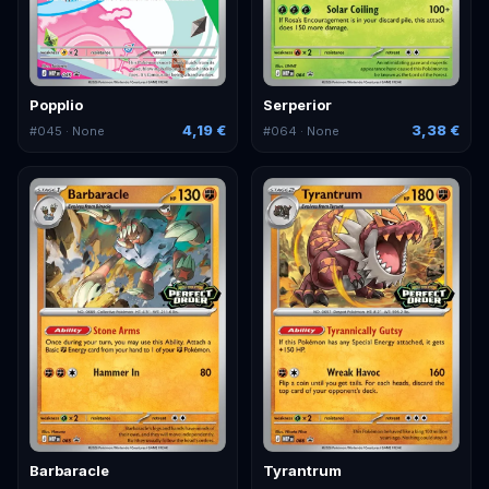
Popplio
Serperior
4,19 €
3,38 €
#
045
· None
#
064
· None
Barbaracle
Tyrantrum