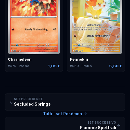
Charmeleon
Fennekin
1,05 €
5,60 €
#
079
· Promo
#
080
· Promo
SET PRECEDENTE
←
Secluded Springs
Tutti i set
Pokémon
→
SET SUCCESSIVO
→
Fiamme Spettrali