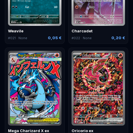
Weavile
Charcadet
0,05 €
0,20 €
#
021
· None
#
022
· None
Mega Charizard X ex
Oricorio ex