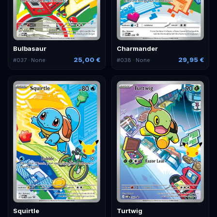
Bulbasaur
Charmander
25,00 €
29,95 €
#
037
· None
#
038
· None
Squirtle
Turtwig