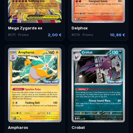
Mega Zygarde ex
Delphox
2,00 €
10,86 €
#
071
· Promo
#
074
· Promo
Ampharos
Crobat