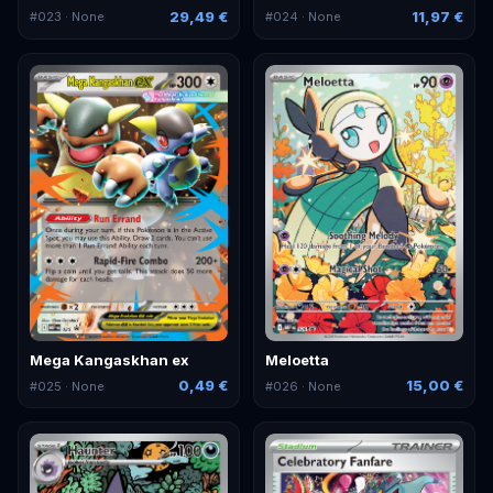
29,49 €
11,97 €
#
023
· None
#
024
· None
Mega Kangaskhan ex
Meloetta
0,49 €
15,00 €
#
025
· None
#
026
· None