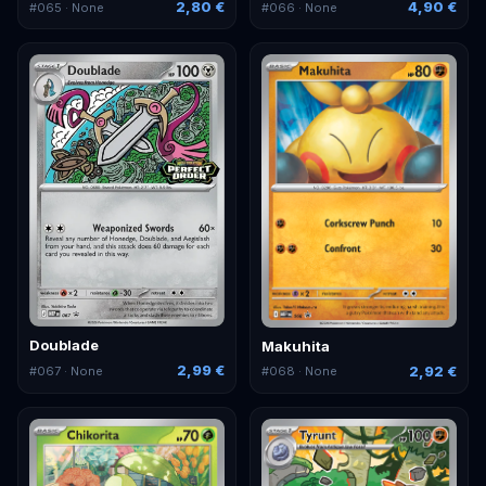
2,80 €
4,90 €
#
065
· None
#
066
· None
Doublade
Makuhita
2,99 €
2,92 €
#
067
· None
#
068
· None