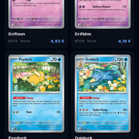
Drifloon
Drifblim
4,82 €
4,16 €
#
005
· None
#
006
· None
Psyduck
Golduck