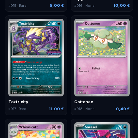
5,00 €
10,00 €
#
015
· Rare
#
016
· None
Toxtricity
Cottonee
11,00 €
0,49 €
#
017
· Rare
#
018
· None