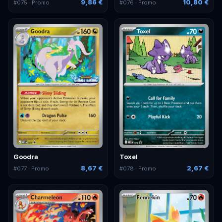
9,86 €
10,80 €
#
075
· Promo
#
076
· Promo
Goodra
Toxel
8,67 €
2,67 €
#
077
· Promo
#
078
· Promo