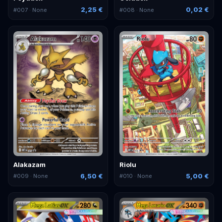
2,25 €
0,02 €
#
007
· None
#
008
· None
Alakazam
Riolu
6,50 €
5,00 €
#
009
· None
#
010
· None