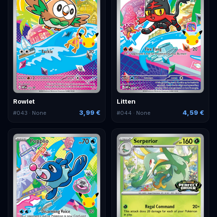
Rowlet
Litten
3,99 €
4,59 €
#
043
· None
#
044
· None