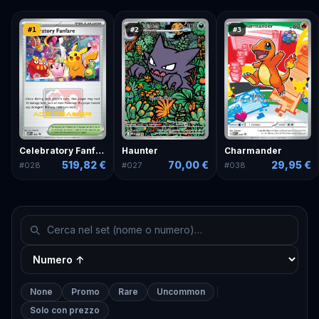
#
1
#
2
#
3
Charmander
Celebratory Fanfare
Haunter
29,95 €
519,82 €
70,00 €
#
038
#
028
#
027
None
Promo
Rare
Uncommon
Solo con prezzo