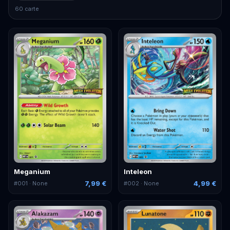
60 carte
Meganium
Inteleon
7,99 €
4,99 €
#
001
· None
#
002
· None