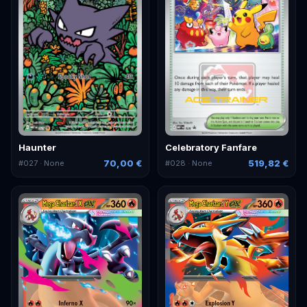
Haunter
Celebratory Fanfare
70,00 €
519,82 €
#
027
· None
#
028
· None