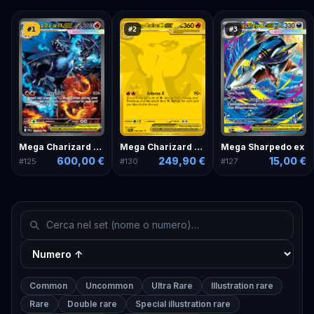
#
1
#
2
#
3
Mega Charizard X ex
Mega Charizard X ex
Mega Sharpedo ex
600,00 €
249,90 €
15,00 €
#
125
#
130
#
127
Common
Uncommon
Ultra Rare
Illustration rare
Rare
Double rare
Special illustration rare