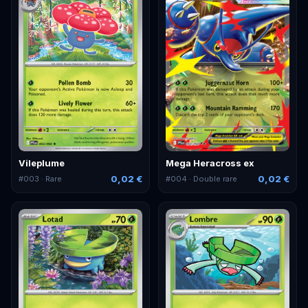
Vileplume
Mega Heracross ex
0,02 €
0,02 €
#
003
· Rare
#
004
· Double rare