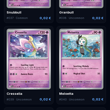
Snubbull
Granbull
0,02 €
0,02 €
#
037
· Common
#
038
· Uncommon
Cresselia
Meloetta
0,02 €
0,02 €
#
039
· Uncommon
#
040
· Uncommon