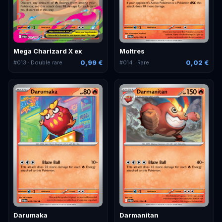
Mega Charizard X ex
Moltres
0,99 €
0,02 €
#
013
· Double rare
#
014
· Rare
Darumaka
Darmanitan