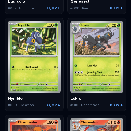
Ludicolo
Genesect
0,02 €
0,02 €
#
007
· Uncommon
#
008
· Rare
Nymble
Lokix
0,02 €
0,02 €
#
009
· Common
#
010
· Uncommon