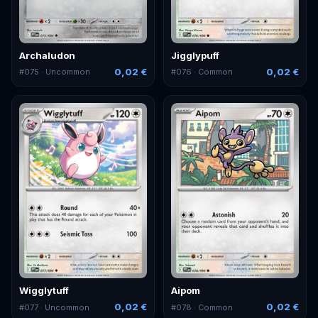
Archaludon
Jigglypuff
0,02 €
0,02 €
#
075
· Uncommon
#
076
· Common
Wigglytuff
Aipom
0,02 €
0,02 €
#
077
· Uncommon
#
078
· Common