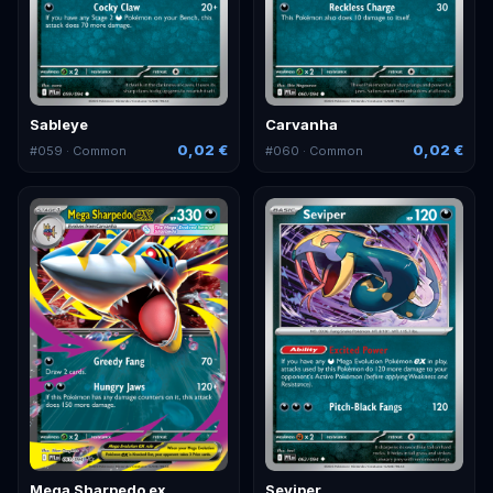
Sableye
Carvanha
0,02 €
0,02 €
#
059
· Common
#
060
· Common
Mega Sharpedo ex
Seviper