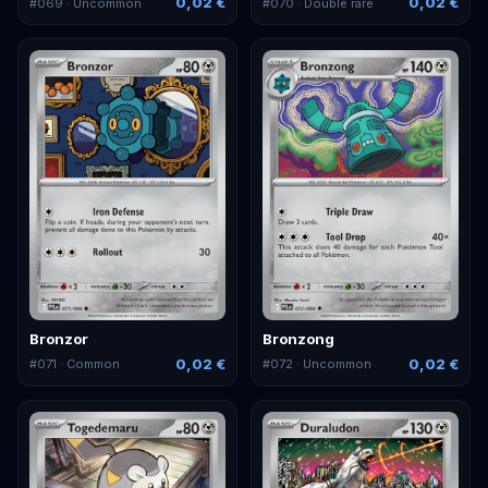
0,02 €
0,02 €
#
069
· Uncommon
#
070
· Double rare
Bronzor
Bronzong
0,02 €
0,02 €
#
071
· Common
#
072
· Uncommon