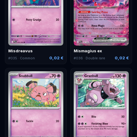
Misdreavus
Mismagius ex
0,02 €
0,02 €
#
035
· Common
#
036
· Double rare