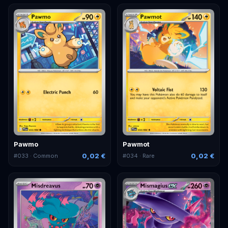
Pawmo
Pawmot
0,02 €
0,02 €
#
033
· Common
#
034
· Rare