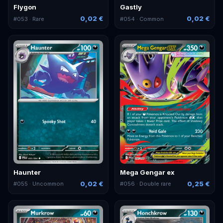
Flygon
Gastly
0,02 €
0,02 €
#
053
· Rare
#
054
· Common
Haunter
Mega Gengar ex
0,02 €
0,25 €
#
055
· Uncommon
#
056
· Double rare