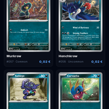
Murkrow
Honchkrow
0,02 €
0,02 €
#
057
· Common
#
058
· Uncommon