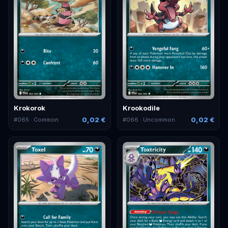
Krokorok
Krookodile
0,02 €
0,02 €
#
065
· Common
#
066
· Uncommon