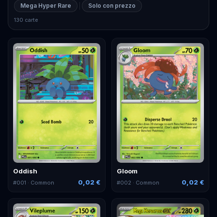
Mega Hyper Rare
Solo con prezzo
130 carte
Oddish
Gloom
0,02 €
0,02 €
#
001
· Common
#
002
· Common