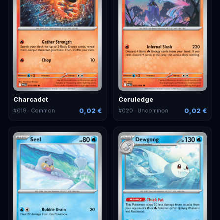
Charcadet
Ceruledge
0,02 €
0,02 €
#
019
· Common
#
020
· Uncommon