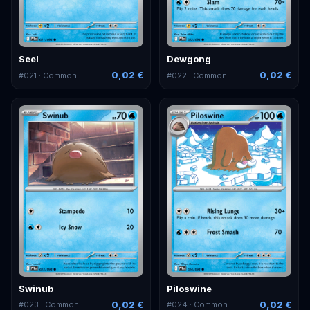
Seel
Dewgong
0,02 €
0,02 €
#
021
· Common
#
022
· Common
Swinub
Piloswine
0,02 €
0,02 €
#
023
· Common
#
024
· Common