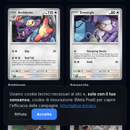
Ambipom
Smeargle
0,02 €
0,02 €
#
079
· Rare
#
080
· Common
Usiamo cookie tecnici necessari al sito e,
solo con il tuo
consenso
, cookie di misurazione (Meta Pixel) per capire
l'efficacia delle campagne.
Informativa privacy
.
Rifiuta
Accetta