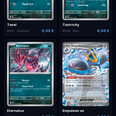
Toxel
Toxtricity
0,02 €
0,02 €
#
067
· Common
#
068
· Rare
Eternatus
Empoleon ex