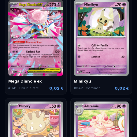
Mega Diancie ex
Mimikyu
0,02 €
0,02 €
#
041
· Double rare
#
042
· Common