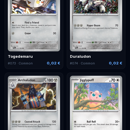
Togedemaru
Duraludon
0,02 €
0,02 €
#
073
· Common
#
074
· Common