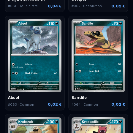
0,04 €
0,02 €
#
061
· Double rare
#
062
· Uncommon
Absol
Sandile
0,02 €
0,02 €
#
063
· Common
#
064
· Common