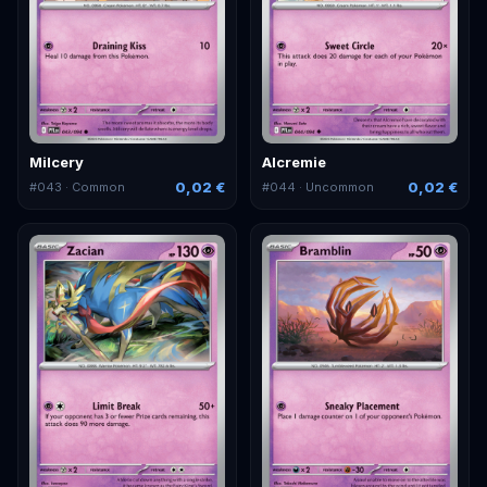
Milcery
Alcremie
0,02 €
0,02 €
#
043
· Common
#
044
· Uncommon