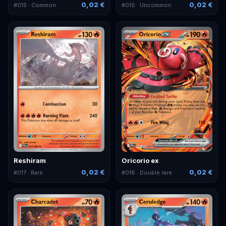
0,02 €
0,02 €
#
015
· Common
#
016
· Uncommon
Reshiram
Oricorio ex
0,02 €
0,02 €
#
017
· Rare
#
018
· Double rare