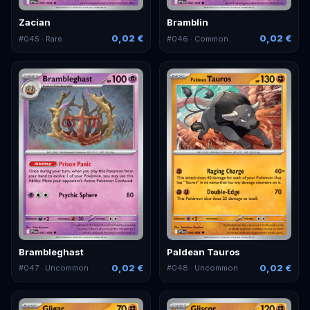
Zacian
Bramblin
0,02 €
0,02 €
#
045
· Rare
#
046
· Common
Brambleghast
Paldean Tauros
0,02 €
0,02 €
#
047
· Uncommon
#
048
· Uncommon