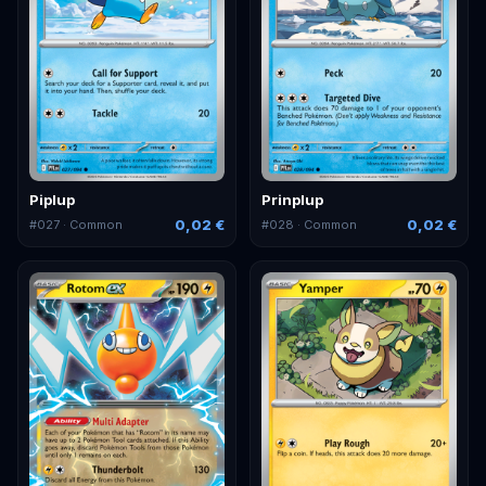
Piplup
Prinplup
0,02 €
0,02 €
#
027
· Common
#
028
· Common