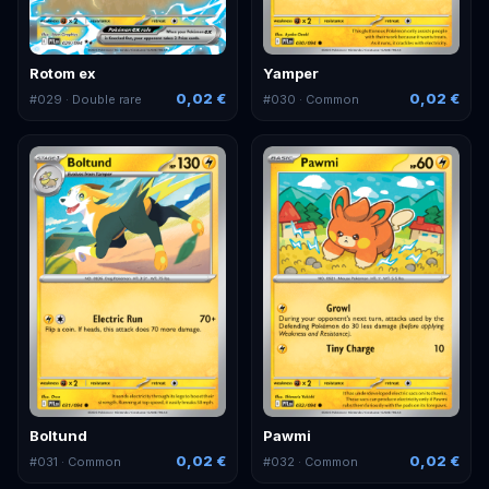
Rotom ex
Yamper
0,02 €
0,02 €
#
029
· Double rare
#
030
· Common
Boltund
Pawmi
0,02 €
0,02 €
#
031
· Common
#
032
· Common