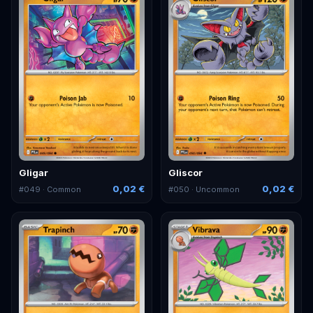
Gligar
Gliscor
0,02 €
0,02 €
#
049
· Common
#
050
· Uncommon