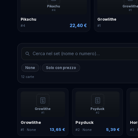
Pikachu
Growlith
#
4
#
1
Pikachu
Growlithe
22,40 €
#
4
#
1
None
Solo con prezzo
12 carte
Growlithe
Psyduck
#
1
#
2
Growlithe
Psyduck
Hor
13,65 €
5,39 €
#
1
· None
#
2
· None
#
3
·