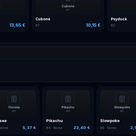
e
Cubone
#
7
Cubone
Psyduck
13,65 €
10,15 €
#
7
#
2
Horsea
Pikachu
Slowpoke
#
3
#
4
#
5
sea
Pikachu
Slowpoke
5,37 €
22,40 €
2,
 None
#
4
· None
#
5
· None