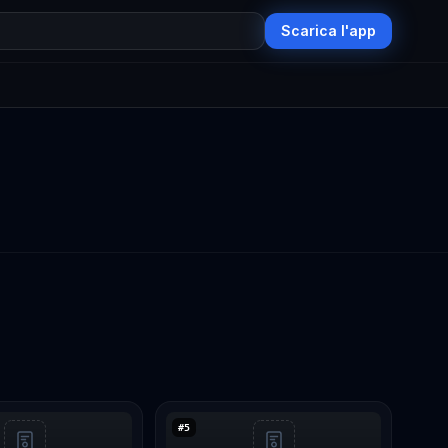
Scarica l'app
#
5