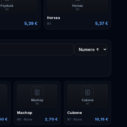
Psyduck
Horsea
#
2
#
3
Horsea
5,39 €
5,37 €
#
3
Machop
Cubone
#
6
#
7
Machop
Cubone
50 €
2,70 €
10,15 €
#
6
· None
#
7
· None