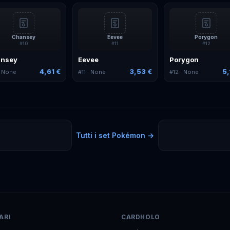
Chansey
Eevee
Porygon
#
10
#
11
#
12
ansey
Eevee
Porygon
4,61 €
3,53 €
5,
 None
#
11
· None
#
12
· None
Tutti i set
Pokémon
→
ARI
CARDHOLO