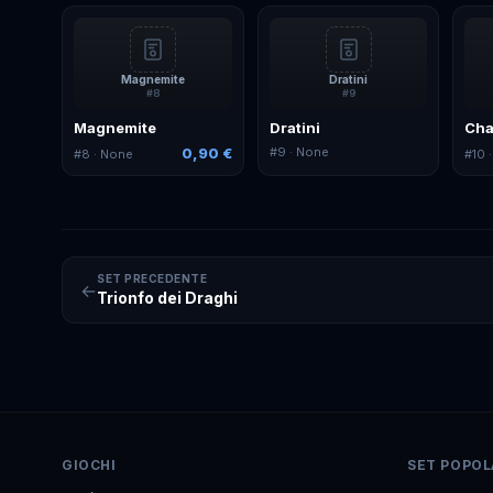
Magnemite
Dratini
#
8
#
9
Magnemite
Dratini
Ch
0,90 €
#
9
· None
#
8
· None
#
10
·
SET PRECEDENTE
←
Trionfo dei Draghi
GIOCHI
SET POPOL