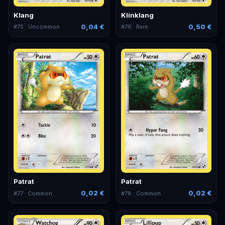
Klang
Klinklang
0,04 €
0,50 €
#
75
· Uncommon
#
76
· Rare
Patrat
Patrat
0,02 €
0,02 €
#
77
· Common
#
78
· Common