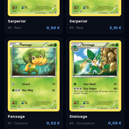
Serperior
Serperior
0,50 €
2,10 €
#
5
· Rare
#
6
· Rare
Pansage
Simisage
0,02 €
0,05 €
#
7
· Common
#
8
· Uncommon