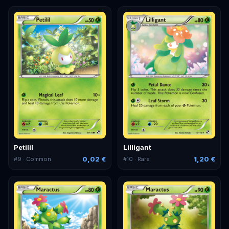
Petilil
Lilligant
0,02 €
1,20 €
#
9
· Common
#
10
· Rare