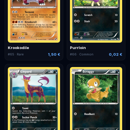
Krookodile
Purrloin
1,50 €
0,02 €
#
65
· Rare
#
66
· Common