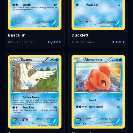
Basculin
Ducklett
0,02 €
0,02 €
#
35
· Uncommon
#
36
· Common