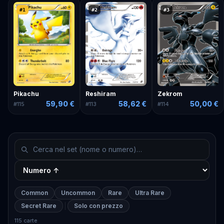
#
1
#
2
#
3
Pikachu
Reshiram
Zekrom
59,90 €
58,62 €
50,00 €
#
115
#
113
#
114
Common
Uncommon
Rare
Ultra Rare
Secret Rare
Solo con prezzo
115 carte