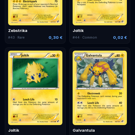
Zebstrika
Joltik
0,30 €
0,02 €
#
43
· Rare
#
44
· Common
Joltik
Galvantula