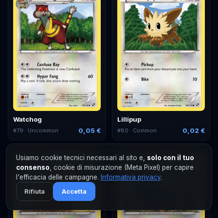
Watchog
Lillipup
0,05 €
0,02 €
#
79
· Uncommon
#
80
· Common
Usiamo cookie tecnici necessari al sito e,
solo con il tuo
consenso
, cookie di misurazione (Meta Pixel) per capire
l'efficacia delle campagne.
Informativa privacy
.
Rifiuta
Accetta