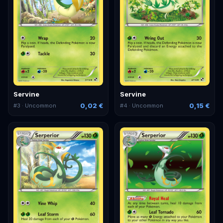
Servine
Servine
0,02 €
0,15 €
#
3
· Uncommon
#
4
· Uncommon