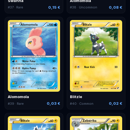
Swanna
Alomomola
0,15 €
0,08 €
#
37
· Rare
#
38
· Uncommon
Alomomola
Blitzle
0,03 €
0,02 €
#
39
· Rare
#
40
· Common