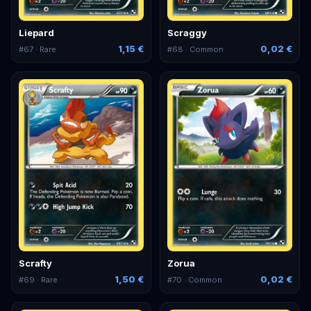
Liepard
Scraggy
1,15 €
0,02 €
#
67
· Rare
#
68
· Common
Scrafty
Zorua
1,50 €
0,02 €
#
69
· Rare
#
70
· Common