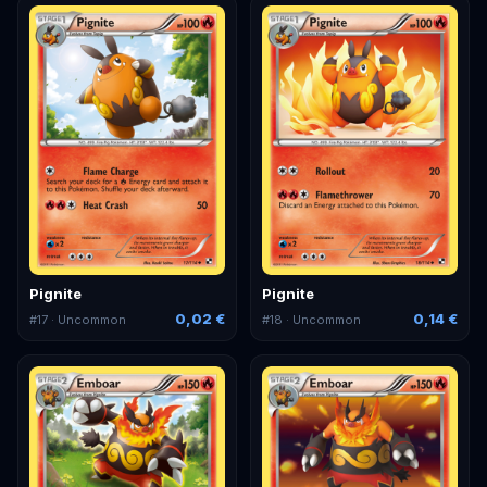
Pignite
Pignite
0,02 €
0,14 €
#
17
· Uncommon
#
18
· Uncommon