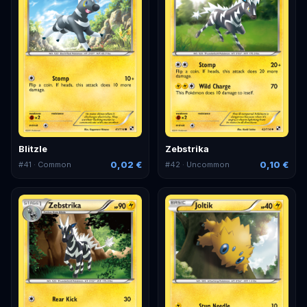
Blitzle
Zebstrika
0,02 €
0,10 €
#
41
· Common
#
42
· Uncommon