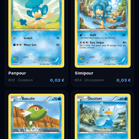
Panpour
Simipour
0,02 €
0,03 €
#
33
· Common
#
34
· Uncommon