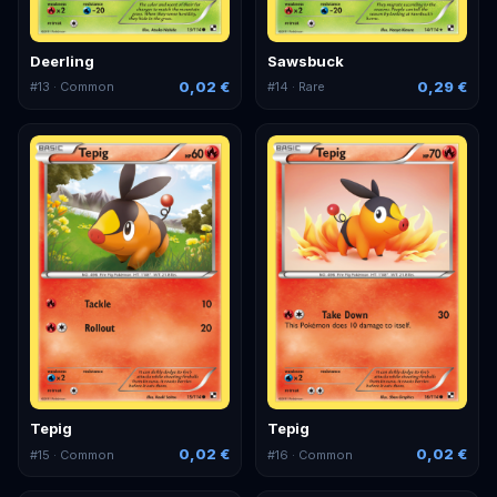
Deerling
Sawsbuck
0,02 €
0,29 €
#
13
· Common
#
14
· Rare
Tepig
Tepig
0,02 €
0,02 €
#
15
· Common
#
16
· Common