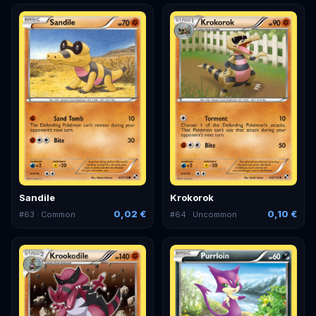
Sandile
Krokorok
0,02 €
0,10 €
#
63
· Common
#
64
· Uncommon