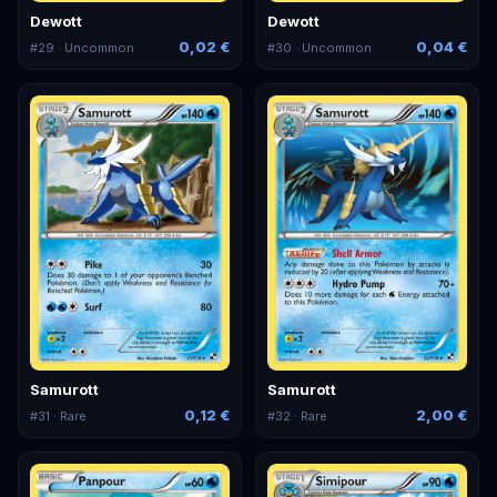
Dewott
Dewott
0,02 €
0,04 €
#
29
· Uncommon
#
30
· Uncommon
Samurott
Samurott
0,12 €
2,00 €
#
31
· Rare
#
32
· Rare