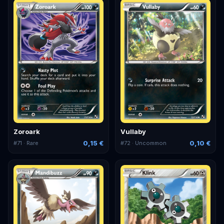
Zoroark
Vullaby
0,15 €
0,10 €
#
71
· Rare
#
72
· Uncommon