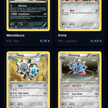
Mandibuzz
Klink
0,15 €
0,02 €
#
73
· Rare
#
74
· Common