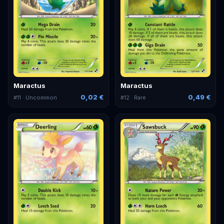
Maractus
Maractus
0,02 €
0,49 €
#
11
· Uncommon
#
12
· Rare