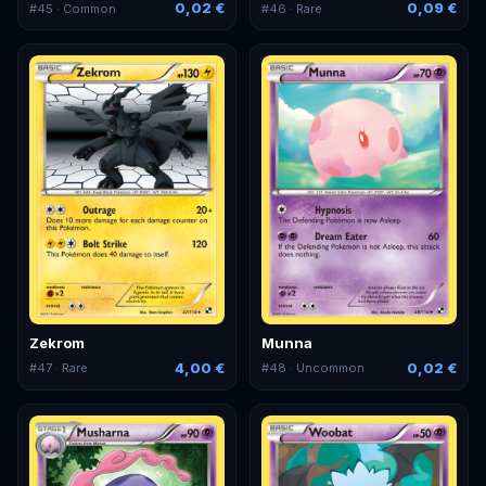
0,02 €
0,09 €
#
45
· Common
#
46
· Rare
Zekrom
Munna
4,00 €
0,02 €
#
47
· Rare
#
48
· Uncommon