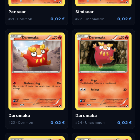
Pansear
Simisear
0,02 €
0,02 €
#
21
· Common
#
22
· Uncommon
Darumaka
Darumaka
0,02 €
0,02 €
#
23
· Common
#
24
· Uncommon