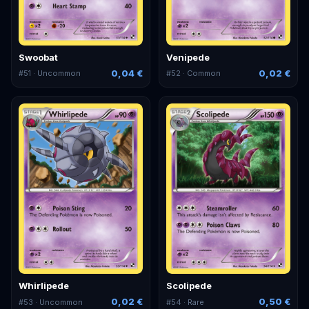
Swoobat
Venipede
0,04 €
0,02 €
#
51
· Uncommon
#
52
· Common
Whirlipede
Scolipede
0,02 €
0,50 €
#
53
· Uncommon
#
54
· Rare