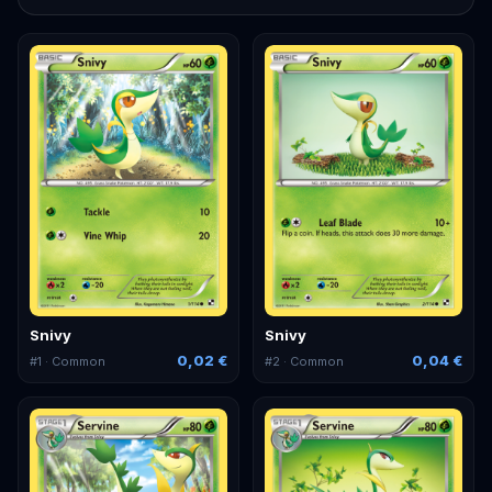
Snivy
Snivy
0,02 €
0,04 €
#
1
· Common
#
2
· Common