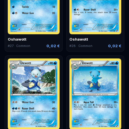
Oshawott
Oshawott
0,02 €
0,02 €
#
27
· Common
#
28
· Common