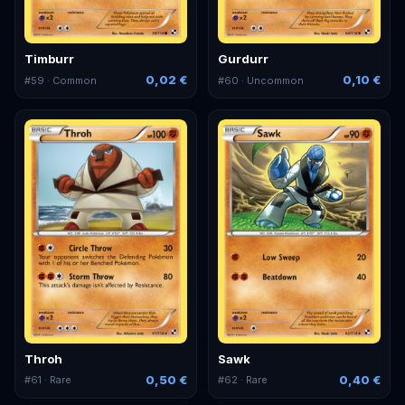
Timburr
Gurdurr
0,02 €
0,10 €
#
59
· Common
#
60
· Uncommon
Throh
Sawk
0,50 €
0,40 €
#
61
· Rare
#
62
· Rare