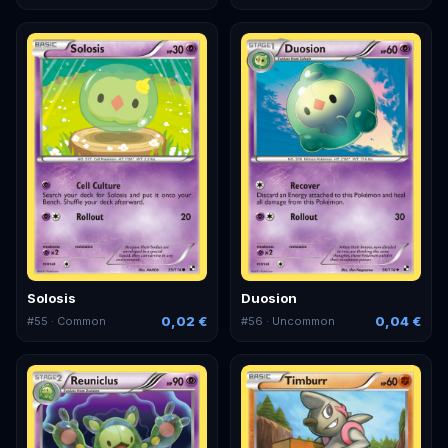
Solosis
Duosion
0,02 €
0,04 €
#
55
· Common
#
56
· Uncommon