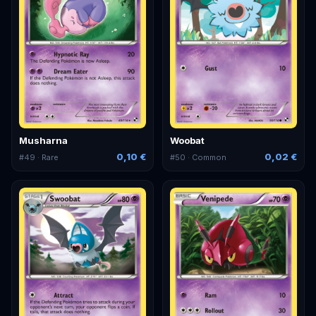
Musharna
Woobat
0,10 €
0,02 €
#
49
· Rare
#
50
· Common