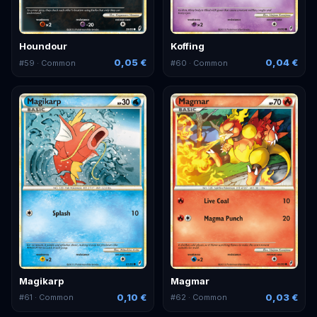
Houndour
Koffing
0,05 €
0,04 €
#
59
· Common
#
60
· Common
Magikarp
Magmar
0,10 €
0,03 €
#
61
· Common
#
62
· Common