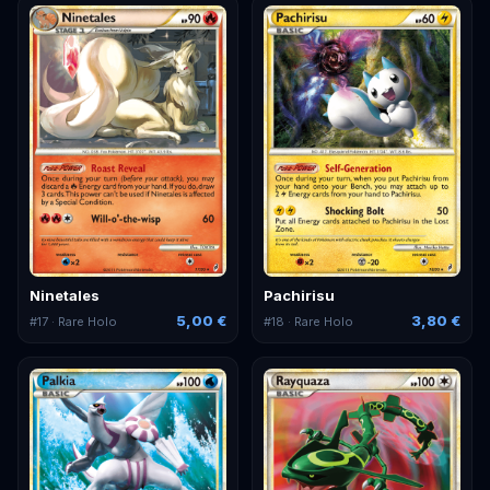
Ninetales
Pachirisu
5,00 €
3,80 €
#
17
· Rare Holo
#
18
· Rare Holo