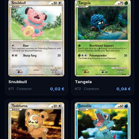
Snubbull
Tangela
0,02 €
0,04 €
#
71
· Common
#
72
· Common