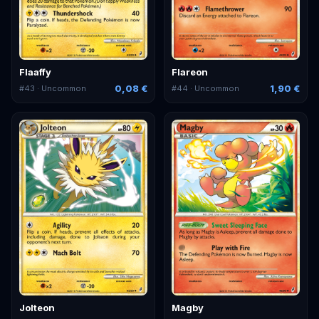
Flaaffy
Flareon
0,08 €
1,90 €
#
43
· Uncommon
#
44
· Uncommon
Jolteon
Magby