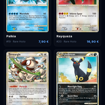
Palkia
Rayquaza
7,90 €
16,90 €
#
19
· Rare Holo
#
20
· Rare Holo