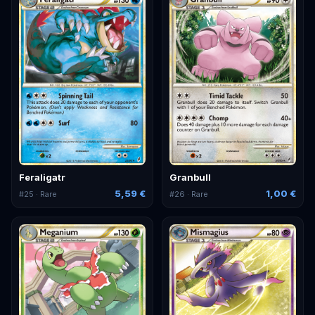
Feraligatr
Granbull
5,59 €
1,00 €
#
25
· Rare
#
26
· Rare