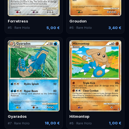
Forretress
Groudon
5,00 €
3,40 €
#
5
· Rare Holo
#
6
· Rare Holo
Gyarados
Hitmontop
18,00 €
1,00 €
#
7
· Rare Holo
#
8
· Rare Holo