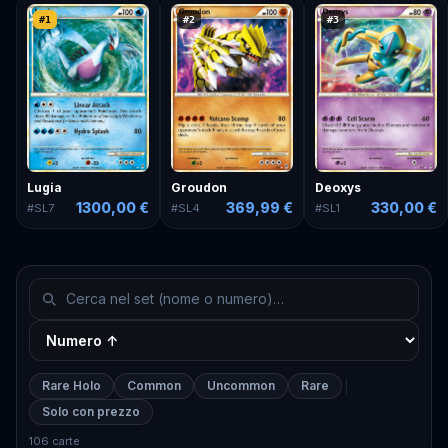
#
1
#
2
#
3
Lugia
Groudon
Deoxys
1300,00 €
369,99 €
330,00 €
#
SL7
#
SL4
#
SL1
Rare Holo
Common
Uncommon
Rare
Solo con prezzo
106 carte