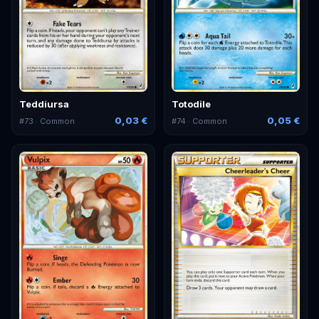
Teddiursa
Totodile
0,03 €
0,05 €
#
73
· Common
#
74
· Common