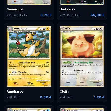
Smeargle
Umbreon
3,75 €
55,00 €
#
21
· Rare Holo
#
22
· Rare Holo
Ampharos
Cleffa
0,40 €
1,20 €
#
23
· Rare
#
24
· Rare