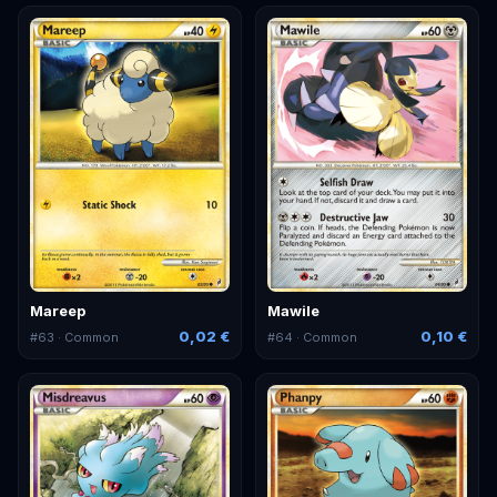
Mareep
Mawile
0,02 €
0,10 €
#
63
· Common
#
64
· Common