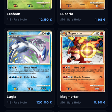
Leafeon
Lucario
12,50 €
1,98 €
#
13
· Rare Holo
#
14
· Rare Holo
Lugia
Magmortar
120,00 €
0,90 €
#
15
· Rare Holo
#
16
· Rare Holo