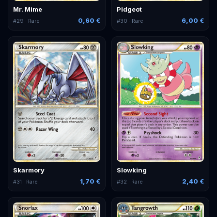
Mr. Mime
Pidgeot
0,60 €
6,00 €
#
29
· Rare
#
30
· Rare
Skarmory
Slowking
1,70 €
2,40 €
#
31
· Rare
#
32
· Rare