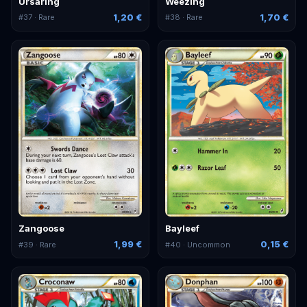
Ursaring
Weezing
1,20 €
1,70 €
#
37
· Rare
#
38
· Rare
Zangoose
Bayleef
1,99 €
0,15 €
#
39
· Rare
#
40
· Uncommon