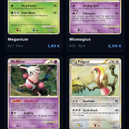
Meganium
Mismagius
1,40 €
2,00 €
#
27
· Rare
#
28
· Rare