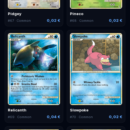
Pidgey
Pineco
0,02 €
0,02 €
#
67
· Common
#
68
· Common
Relicanth
Slowpoke
0,04 €
0,02 €
#
69
· Common
#
70
· Common