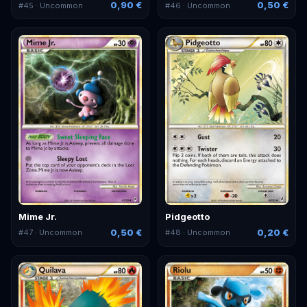
0,90 €
0,50 €
#
45
· Uncommon
#
46
· Uncommon
Mime Jr.
Pidgeotto
0,50 €
0,20 €
#
47
· Uncommon
#
48
· Uncommon