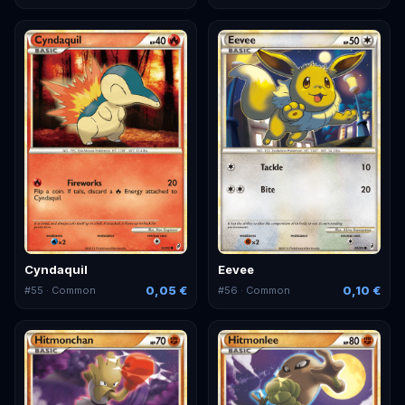
Cyndaquil
Eevee
0,05 €
0,10 €
#
55
· Common
#
56
· Common