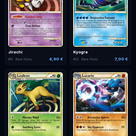
Jirachi
Kyogre
4,90 €
7,00 €
#
11
· Rare Holo
#
12
· Rare Holo