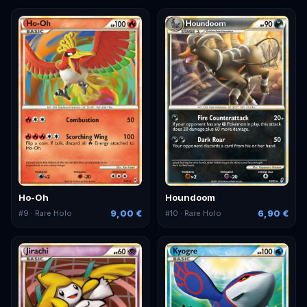
Ho-Oh
Houndoom
9,00 €
6,90 €
#
9
· Rare Holo
#
10
· Rare Holo