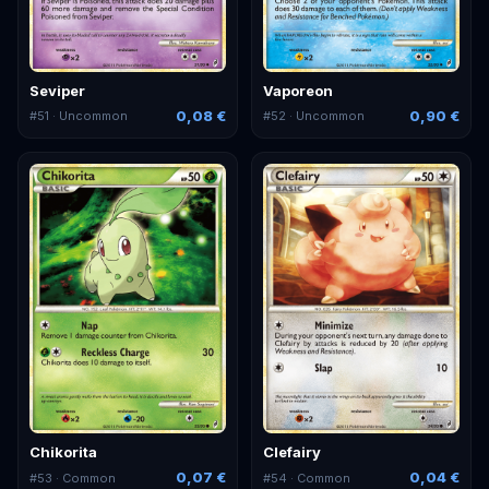
Seviper
Vaporeon
0,08 €
0,90 €
#
51
· Uncommon
#
52
· Uncommon
Chikorita
Clefairy
0,07 €
0,04 €
#
53
· Common
#
54
· Common