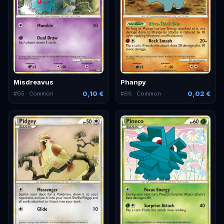
Misdreavus
Phanpy
0,10 €
0,02 €
#
65
· Common
#
66
· Common