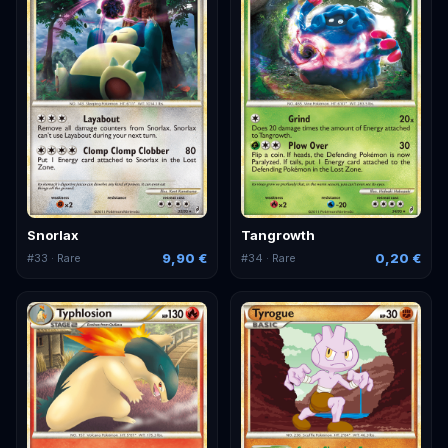
Snorlax
Tangrowth
9,90 €
0,20 €
#
33
· Rare
#
34
· Rare