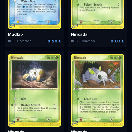
Mudkip
Nincada
0,20 €
0,07 €
#
65
· Common
#
66
· Common
Nincada
Nincada