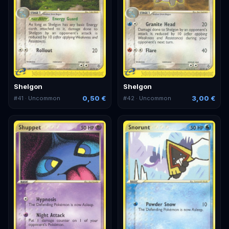
Shelgon
Shelgon
0,50 €
3,00 €
#
41
· Uncommon
#
42
· Uncommon