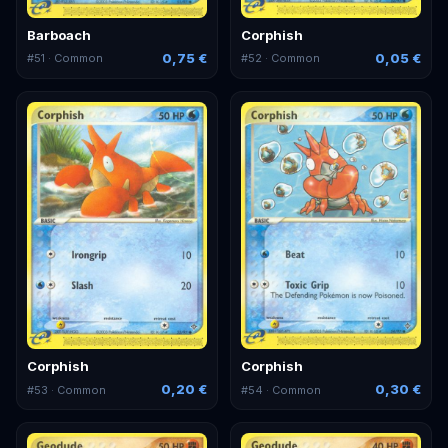
Barboach
Corphish
0,75 €
0,05 €
#
51
· Common
#
52
· Common
Corphish
Corphish
0,20 €
0,30 €
#
53
· Common
#
54
· Common