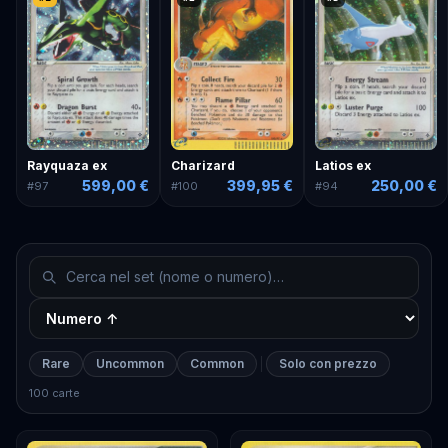
Rayquaza ex
Charizard
Latios ex
599,00 €
399,95 €
250,00 €
#
97
#
100
#
94
Rare
Uncommon
Common
Solo con prezzo
100 carte