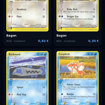
Bagon
Bagon
0,82 €
0,35 €
#
49
· Common
#
50
· Common