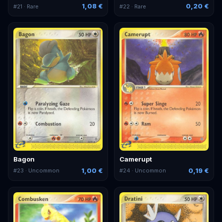
1,08 €
0,20 €
#
21
· Rare
#
22
· Rare
Bagon
Camerupt
1,00 €
0,19 €
#
23
· Uncommon
#
24
· Uncommon