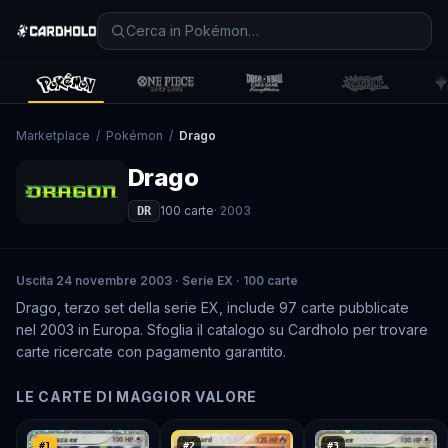
Marketplace
/
Pokémon
/
Drago
Drago
100
carte
·
2003
DR
Uscita 24 novembre 2003 · Serie EX · 100 carte
Drago, terzo set della serie EX, include 97 carte pubblicate
nel 2003 in Europa. Sfoglia il catalogo su Cardholo per trovare
carte ricercate con pagamento garantito.
LE CARTE DI MAGGIOR VALORE
#
1
#
2
#
3