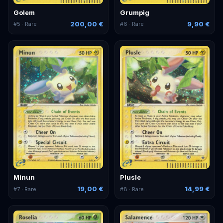
Golem
Grumpig
200,00 €
9,90 €
#
5
· Rare
#
6
· Rare
Minun
Plusle
19,00 €
14,99 €
#
7
· Rare
#
8
· Rare