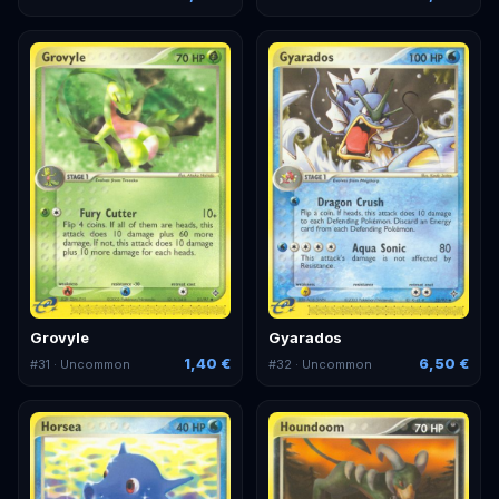
Grovyle
Gyarados
1,40 €
6,50 €
#
31
· Uncommon
#
32
· Uncommon