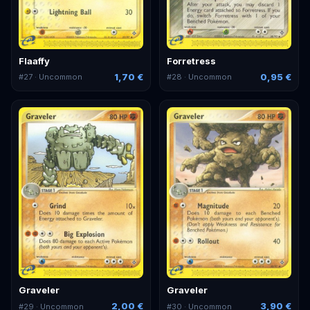
Flaaffy
Forretress
1,70 €
0,95 €
#
27
· Uncommon
#
28
· Uncommon
Graveler
Graveler
2,00 €
3,90 €
#
29
· Uncommon
#
30
· Uncommon