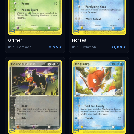
Grimer
Horsea
0,25 €
0,09 €
#
57
· Common
#
58
· Common