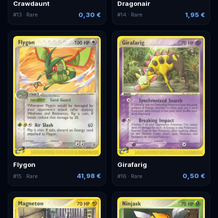
Crawdaunt
Dragonair
0,30 €
1,95 €
#
13
· Rare
#
14
· Rare
Flygon
Girafarig
41,98 €
0,50 €
#
15
· Rare
#
16
· Rare