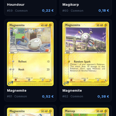
Houndour
Magikarp
0,22 €
0,18 €
#
59
· Common
#
60
· Common
Magnemite
Magnemite
0,52 €
0,38 €
#
61
· Common
#
62
· Common