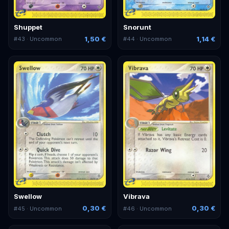
Shuppet
Snorunt
1,50 €
1,14 €
#
43
· Uncommon
#
44
· Uncommon
Swellow
Vibrava
0,30 €
0,30 €
#
45
· Uncommon
#
46
· Uncommon