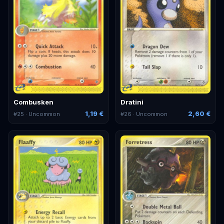
Combusken
Dratini
1,19 €
2,60 €
#
25
· Uncommon
#
26
· Uncommon