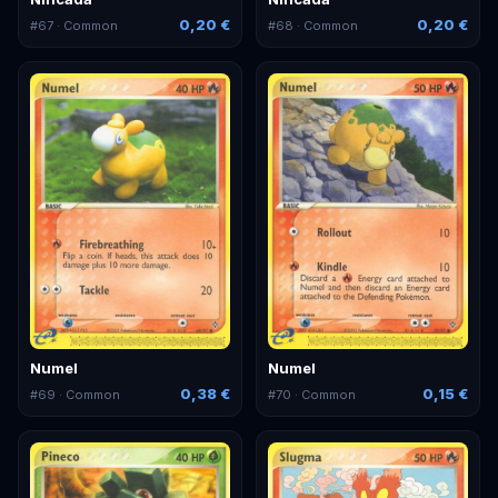
0,20 €
0,20 €
#
67
· Common
#
68
· Common
Numel
Numel
0,38 €
0,15 €
#
69
· Common
#
70
· Common