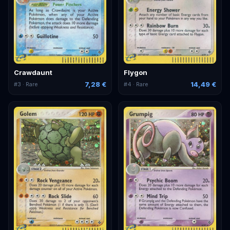
Crawdaunt
Flygon
7,28 €
14,49 €
#
3
· Rare
#
4
· Rare