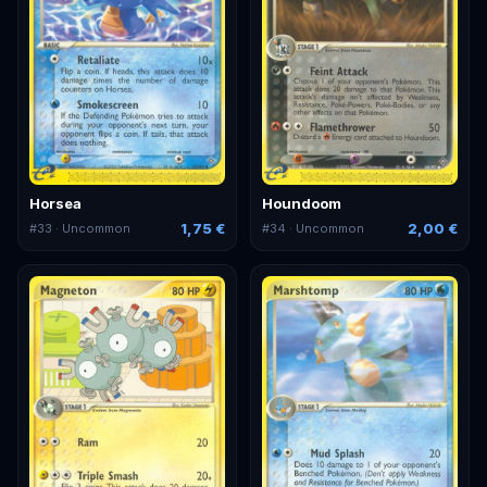
Horsea
Houndoom
1,75 €
2,00 €
#
33
· Uncommon
#
34
· Uncommon