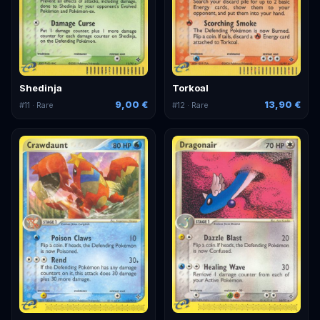
Shedinja
Torkoal
9,00 €
13,90 €
#
11
· Rare
#
12
· Rare