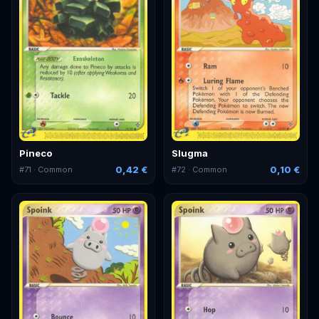
Pineco
Slugma
0,42 €
0,10 €
#
71
· Common
#
72
· Common