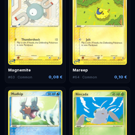
Magnemite
Mareep
0,08 €
0,10 €
#
63
· Common
#
64
· Common