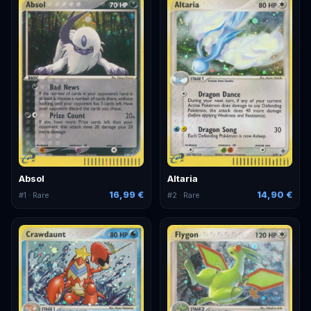
Absol
Altaria
16,99 €
14,90 €
#
1
· Rare
#
2
· Rare