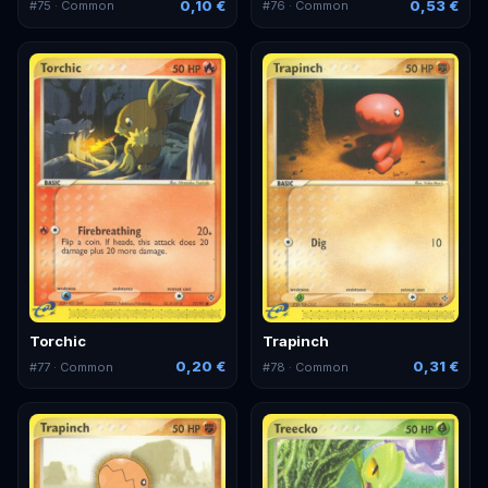
0,10 €
0,53 €
#
75
· Common
#
76
· Common
Torchic
Trapinch
0,20 €
0,31 €
#
77
· Common
#
78
· Common