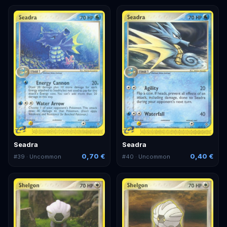
Seadra
Seadra
0,70 €
0,40 €
#
39
· Uncommon
#
40
· Uncommon