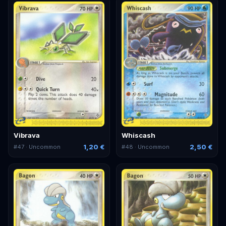
Vibrava
Whiscash
1,20 €
2,50 €
#
47
· Uncommon
#
48
· Uncommon