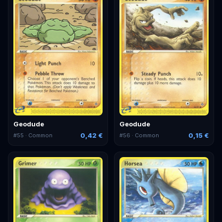
Geodude
Geodude
0,42 €
0,15 €
#
55
· Common
#
56
· Common