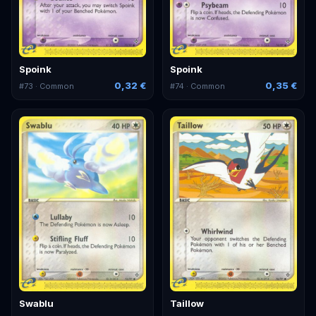
Spoink
Spoink
0,32 €
0,35 €
#
73
· Common
#
74
· Common
Swablu
Taillow