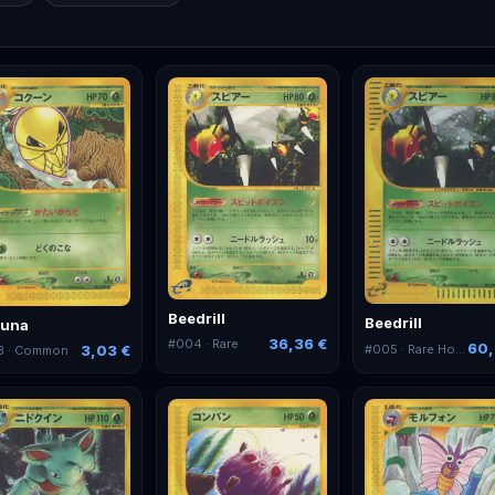
Beedrill
Beedrill
kuna
36,36 €
#
004
· Rare
60,
#
005
· Rare Holo
3,03 €
3
· Common