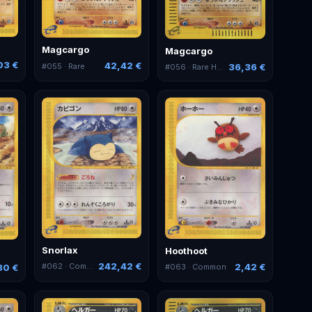
Magcargo
Magcargo
03 €
42,42 €
#
055
· Rare
36,36 €
#
056
· Rare Holo
Snorlax
Hoothoot
242,42 €
2,42 €
#
062
· Common
30 €
#
063
· Common