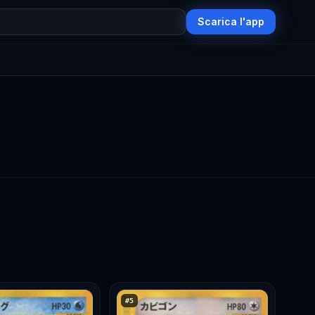
Scarica l'app
#
5