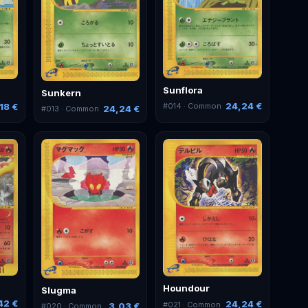
Sunflora
Sunkern
24,24 €
#
014
· Common
18 €
24,24 €
#
013
· Common
Houndour
Slugma
42 €
24,24 €
#
021
· Common
3,03 €
#
020
· Common