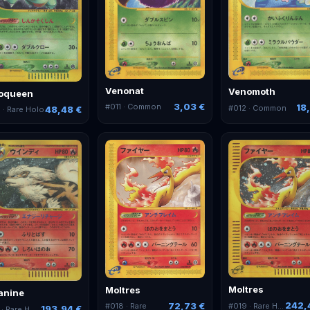
Venonat
Venomoth
oqueen
3,03 €
#
011
· Common
18,
#
012
· Common
48,48 €
0
· Rare Holo
Moltres
Moltres
anine
242,
72,73 €
#
019
· Rare Holo
#
018
· Rare
193,94 €
· Rare Holo