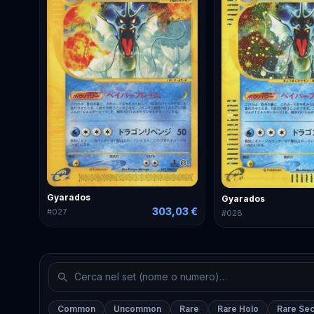
Gyarados
Gyarados
303,03 €
#
027
#
028
Common
Uncommon
Rare
Rare Holo
Rare Sec