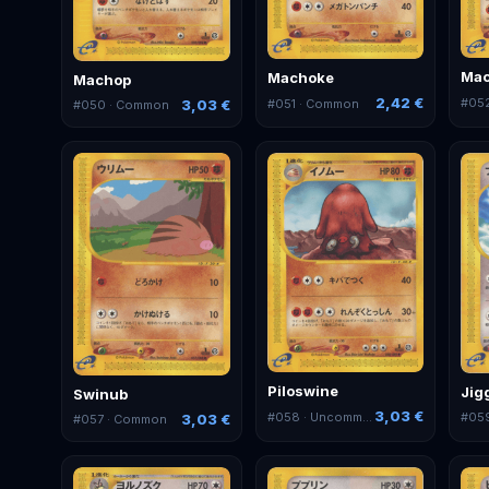
Ma
Machoke
Machop
2,42 €
#
05
#
051
· Common
3,03 €
#
050
· Common
Piloswine
Jig
Swinub
3,03 €
#
058
· Uncommon
#
05
3,03 €
#
057
· Common