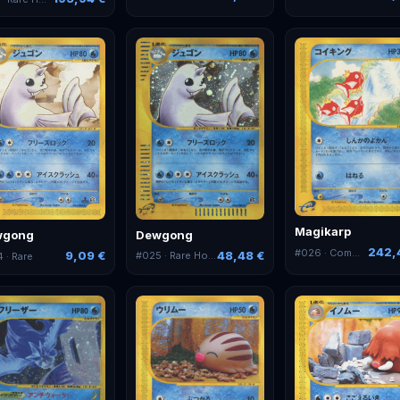
Magikarp
Dewgong
wgong
242,
#
026
· Common
48,48 €
9,09 €
#
025
· Rare Holo
4
· Rare