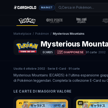
MARKET
Marketplace
/
Pokémon
/
Mysterious Mountains
Mysterious Mounta
🇯🇵 GIAPPONESE
91
carte
·
2002
ECARD5
Uscita 4 ottobre 2002 · Serie E-Card · 91 carte
Mysterious Mountains (ECARD5) è l'ultima espansione giapp
di Pokémon leggendari. Completa la collezione E-Card su Car
LE CARTE DI MAGGIOR VALORE
#
1
#
2