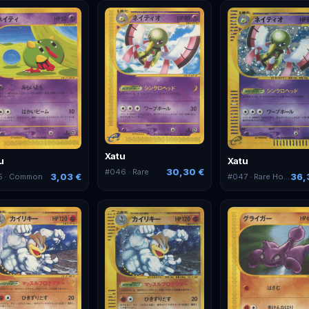
Xatu
u
Xatu
30,30 €
#
046
· Rare
3,03 €
36,
5
· Common
#
047
· Rare Holo