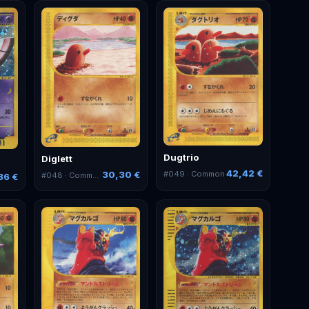
Dugtrio
Diglett
42,42 €
#
049
· Common
30,30 €
#
048
· Common
36 €