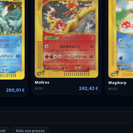
Moltres
Magikarp
242,42 €
#
019
#
026
290,91 €
ret
Solo con prezzo