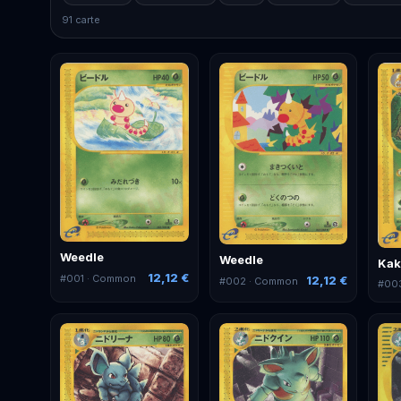
91 carte
Weedle
Weedle
Ka
12,12 €
#
001
· Common
12,12 €
#
002
· Common
#
00