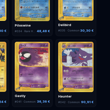
Delibird
Piloswine
30,30 €
30 €
#
035
· Common
48,48 €
#
034
· Rare Holo
Gastly
Haunter
36,36 €
24 €
#
041
· Common
90,91 €
#
042
· Common