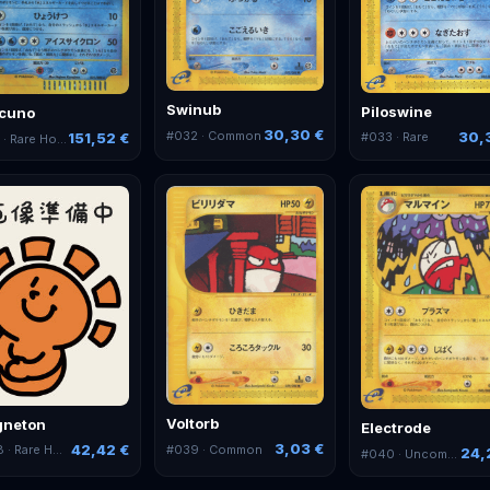
Swinub
Piloswine
icuno
30,30 €
30,
#
032
· Common
#
033
· Rare
151,52 €
1
· Rare Holo
Voltorb
neton
Electrode
3,03 €
42,42 €
#
039
· Common
8
· Rare Holo
24,
#
040
· Uncommon