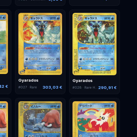
Gyarados
Gyarados
42 €
303,03 €
290,91 €
#
027
· Rare
#
028
· Rare Holo