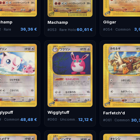
champ
Gligar
Machamp
36,36 €
3,
60,61 €
2
· Rare
#
054
· Common
#
053
· Rare Holo
glypuff
Wigglytuff
Farfetch'd
48,48 €
12,12 €
9
· Common
#
060
· Uncommon
30,
#
061
· Common