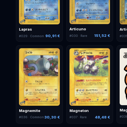
Articuno
Lapras
Art
151,52 €
90,91 €
#
030
· Rare
#
029
· Common
#
03
Mag
Magnemite
Magneton
#
03
30,30 €
48,48 €
#
036
· Common
#
037
· Rare