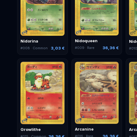
Nidoqueen
Nidorina
Nid
36,36 €
3,03 €
#
009
· Rare
#
008
· Common
#
01
Arcanine
Growlithe
Arc
36,36 €
36,36 €
#
016
· Rare
#
015
· Common
#
017