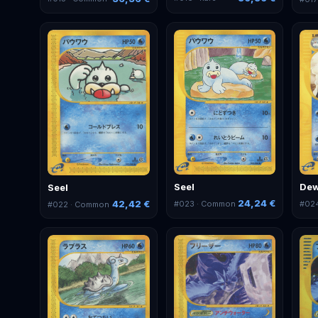
Seel
De
Seel
24,24 €
42,42 €
#
023
· Common
#
02
#
022
· Common