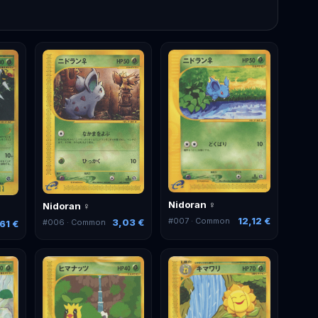
Nidoran ♀
Nidoran ♀
12,12 €
#
007
· Common
3,03 €
#
006
· Common
61 €