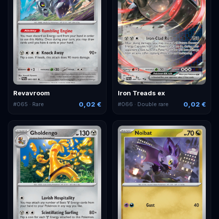
Revavroom
Iron Treads ex
0,02 €
0,02 €
#
065
· Rare
#
066
· Double rare