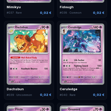
Mimikyu
Fidough
0,02 €
0,02 €
#
037
· Rare
#
038
· Common
Dachsbun
Ceruledge
0,02 €
0,02 €
#
039
· Uncommon
#
040
· Rare