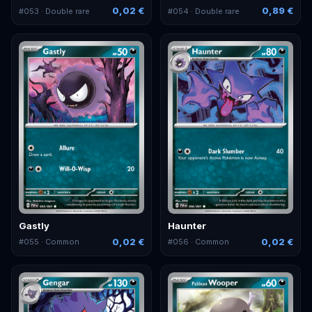
0,02 €
0,89 €
#
053
· Double rare
#
054
· Double rare
Gastly
Haunter
0,02 €
0,02 €
#
055
· Common
#
056
· Common