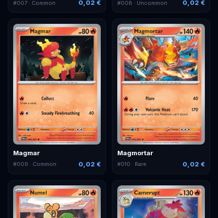
0,02 €
0,02 €
#
007
· Common
#
008
· Uncommon
Magmar
Magmortar
0,02 €
0,02 €
#
009
· Common
#
010
· Rare