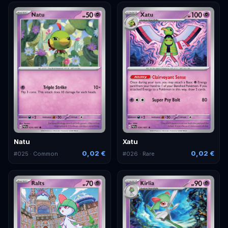
Natu
Xatu
0,02 €
0,02 €
#
025
· Common
#
026
· Rare