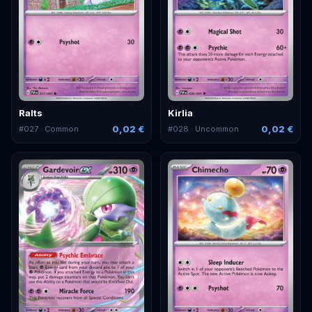
Ralts
Kirlia
0,02 €
0,02 €
#
027
· Common
#
028
· Uncommon