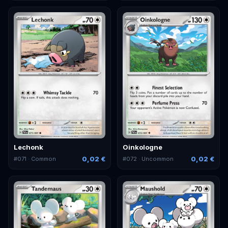
Lechonk
Oinkologne
0,02 €
0,02 €
#
071
· Common
#
072
· Uncommon