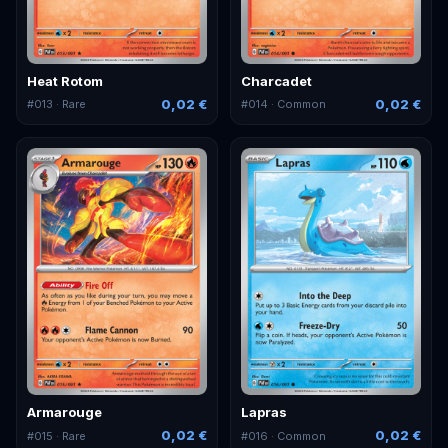
Heat Rotom
Charcadet
0,02 €
0,02 €
#
013
· Rare
#
014
· Common
Armarouge
Lapras
0,02 €
0,02 €
#
015
· Rare
#
016
· Common