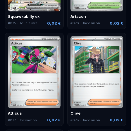
Squawkabilly ex
Artazon
0,02 €
0,02 €
#
075
· Double rare
#
076
· Uncommon
Atticus
Clive
0,02 €
0,02 €
#
077
· Uncommon
#
078
· Uncommon