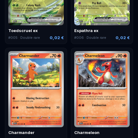
Toedscruel ex
Espathra ex
0,02 €
0,02 €
#
005
· Double rare
#
006
· Double rare
Charmander
Charmeleon