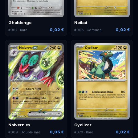
Gholdengo
Noibat
0,02 €
0,02 €
#
067
· Rare
#
068
· Common
Noivern ex
Cyclizar
0,05 €
0,02 €
#
069
· Double rare
#
070
· Rare