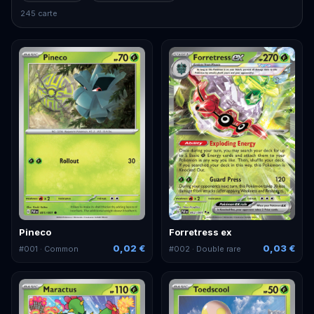
245 carte
Pineco
Forretress ex
0,02 €
0,03 €
#
001
· Common
#
002
· Double rare