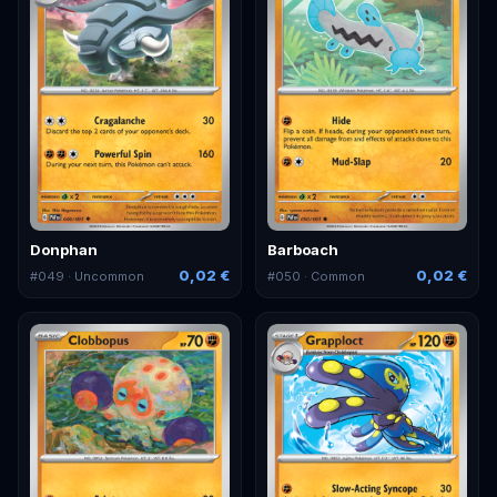
Donphan
Barboach
0,02 €
0,02 €
#
049
· Uncommon
#
050
· Common