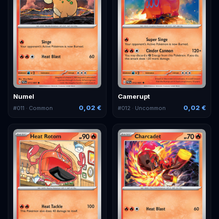
Numel
Camerupt
0,02 €
0,02 €
#
011
· Common
#
012
· Uncommon