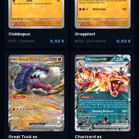
Clobbopus
Grapploct
0,02 €
0,02 €
#
051
· Common
#
052
· Uncommon
Great Tusk ex
Charizard ex