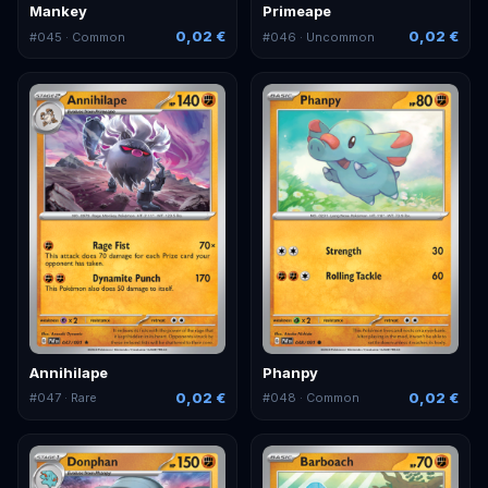
Mankey
Primeape
0,02 €
0,02 €
#
045
· Common
#
046
· Uncommon
Annihilape
Phanpy
0,02 €
0,02 €
#
047
· Rare
#
048
· Common