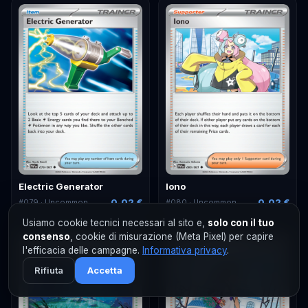
Electric Generator
Iono
0,02 €
0,02 €
#
079
· Uncommon
#
080
· Uncommon
Usiamo cookie tecnici necessari al sito e,
solo con il tuo
consenso
, cookie di misurazione (Meta Pixel) per capire
l'efficacia delle campagne.
Informativa privacy
.
Rifiuta
Accetta