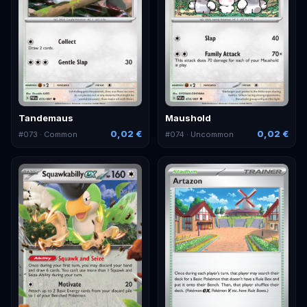
Tandemaus
Maushold
0,02 €
0,02 €
#
073
· Common
#
074
· Uncommon