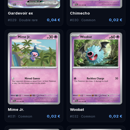
Gardevoir ex
Chimecho
0,04 €
0,02 €
#
029
· Double rare
#
030
· Common
Mime Jr.
Woobat
0,02 €
0,02 €
#
031
· Common
#
032
· Common