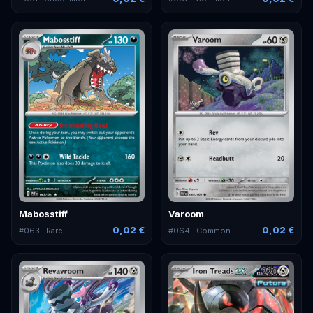
Mabosstiff
Varoom
0,02 €
0,02 €
#
063
· Rare
#
064
· Common