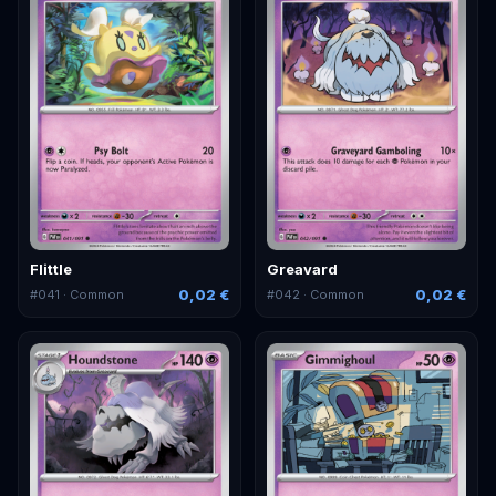
Flittle
Greavard
0,02 €
0,02 €
#
041
· Common
#
042
· Common