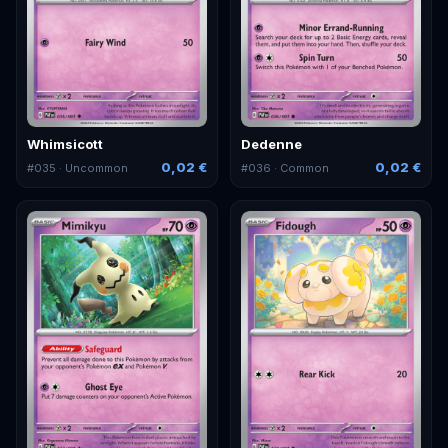
Whimsicott
Dedenne
0,02 €
0,02 €
#
035
· Uncommon
#
036
· Common