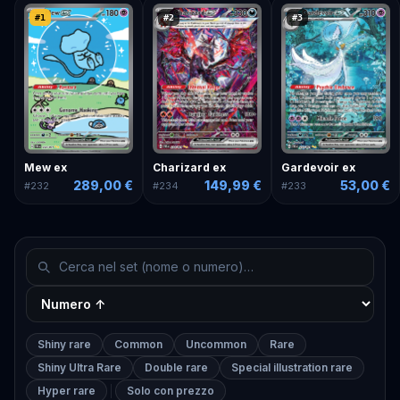
#
1
#
2
#
3
Mew ex
Charizard ex
Gardevoir ex
289,00 €
149,99 €
53,00 €
#
232
#
234
#
233
Shiny rare
Common
Uncommon
Rare
Shiny Ultra Rare
Double rare
Special illustration rare
Hyper rare
Solo con prezzo