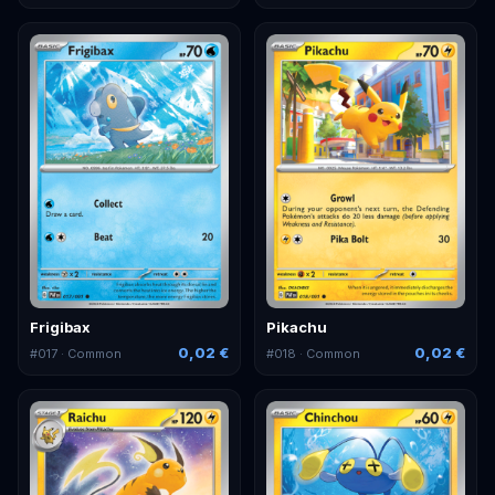
Frigibax
Pikachu
0,02 €
0,02 €
#
017
· Common
#
018
· Common