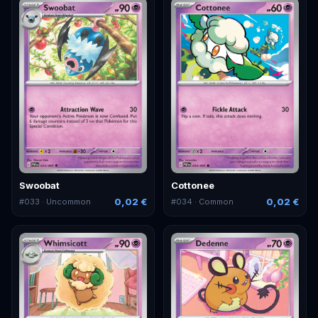
Swoobat
Cottonee
0,02 €
0,02 €
#
033
· Uncommon
#
034
· Common