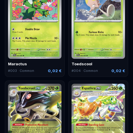
Maractus
Toedscool
0,02 €
0,02 €
#
003
· Common
#
004
· Common