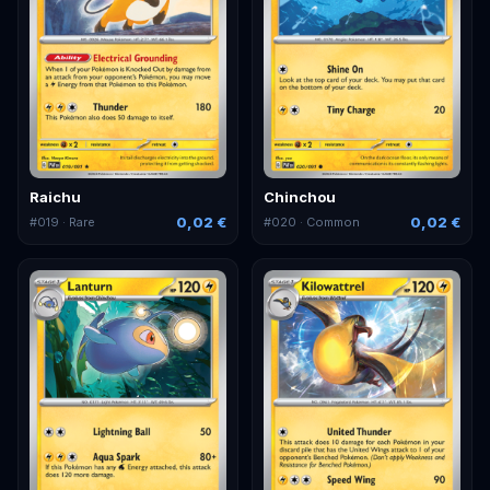
Raichu
Chinchou
0,02 €
0,02 €
#
019
· Rare
#
020
· Common