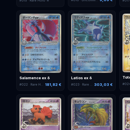
#
017
#
015
· Rare Holo ☆
Tot
Salamence ex δ
Latios ex δ
#
02
181,82 €
303,03 €
#
022
· Rare Holo ex
#
023
· Rare Holo ex