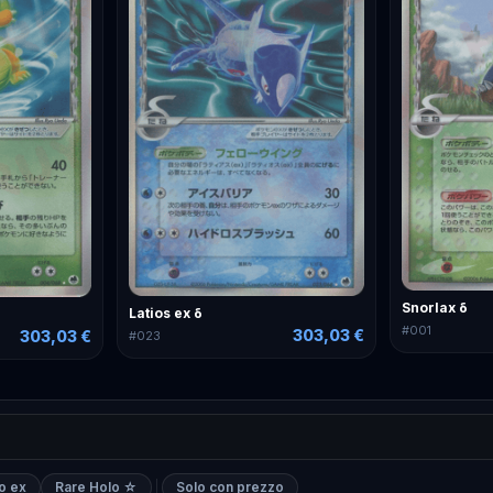
Snorlax δ
Latios ex δ
#
001
303,03 €
303,03 €
#
023
o ex
Rare Holo ☆
Solo con prezzo