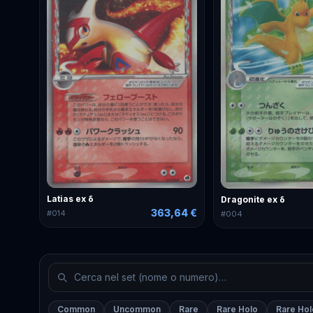
Latias ex δ
Dragonite ex δ
363,64 €
#
014
#
004
Common
Uncommon
Rare
Rare Holo
Rare Hol