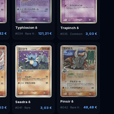
Typhlosion δ
Trapinch δ
42 €
121,21 €
3,03 €
#
034
· Rare Holo
#
035
· Common
Pinsir δ
Seadra δ
48,48 €
03 €
#
042
· Rare Holo
3,03 €
#
041
· Rare