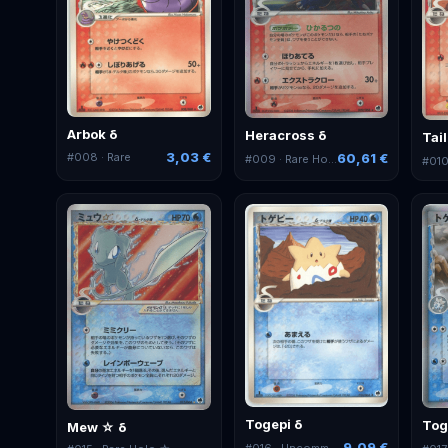
Arbok δ
Heracross δ
Tai
3,03 €
#
008
· Rare
60,61 €
#
009
· Rare Holo
#
01
Togepi δ
Tog
Mew ☆ δ
9,09 €
#
016
· Uncommon