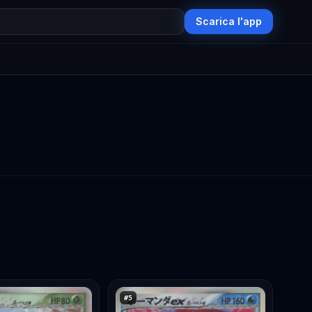
Scarica l'app
#
5