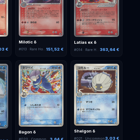
Milotic δ
Latias ex δ
03 €
151,52 €
#
013
· Rare Holo
363,64 €
#
014
· Rare Holo ex
Shelgon δ
Bagon δ
3,03 €
#
021
· Uncommon
3,64 €
#
020
· Common