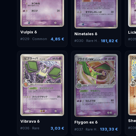
Vulpix δ
Lic
Ninetales δ
4,85 €
#
029
· Common
#
03
181,82 €
#
030
· Rare Holo
She
Vibrava δ
Flygon ex δ
#
03
3,03 €
#
036
· Rare
133,33 €
#
037
· Rare Holo ex