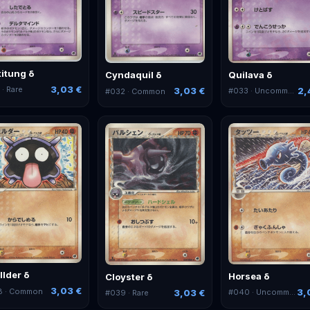
kitung δ
Quilava δ
Cyndaquil δ
3,03 €
1
· Rare
2,
3,03 €
#
033
· Uncommon
#
032
· Common
llder δ
Horsea δ
Cloyster δ
3,03 €
8
· Common
3,
3,03 €
#
040
· Uncommon
#
039
· Rare