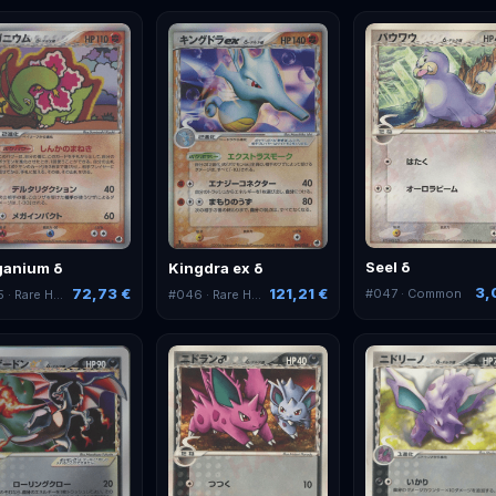
Seel δ
anium δ
Kingdra ex δ
3,
72,73 €
121,21 €
#
047
· Common
5
· Rare Holo
#
046
· Rare Holo ex