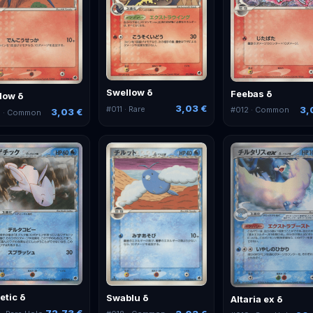
Swellow δ
Feebas δ
llow δ
3,03 €
#
011
· Rare
3,
#
012
· Common
3,03 €
0
· Common
etic δ
Swablu δ
Altaria ex δ