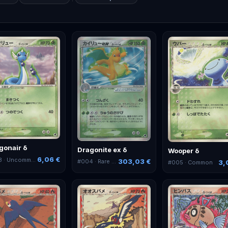
gonair δ
Dragonite ex δ
Wooper δ
6,06 €
3
· Uncommon
303,03 €
#
004
· Rare Holo ex
3,
#
005
· Common