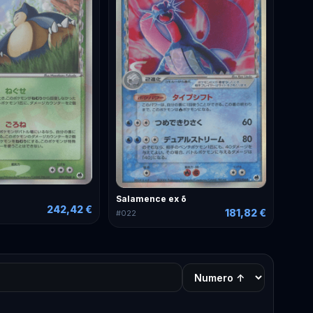
Salamence ex δ
242,42 €
181,82 €
#
022