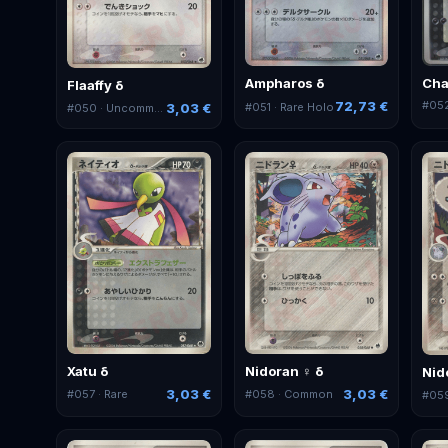
Ampharos δ
Cha
Flaaffy δ
72,73 €
#
05
#
051
· Rare Holo
3,03 €
#
050
· Uncommon
Xatu δ
Nidoran ♀ δ
Nid
3,03 €
3,03 €
#
057
· Rare
#
058
· Common
#
05