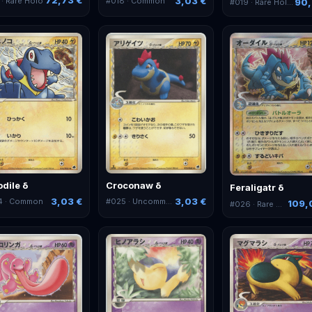
72,73 €
3,03 €
· Rare Holo
#
018
· Common
90,
#
019
· Rare Holo ex
odile δ
Croconaw δ
Feraligatr δ
3,03 €
3,03 €
4
· Common
#
025
· Uncommon
109,
#
026
· Rare Holo