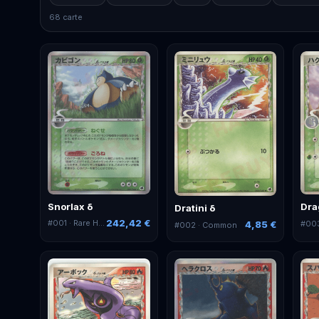
68 carte
Snorlax δ
Dra
Dratini δ
242,42 €
#
001
· Rare Holo
#
00
4,85 €
#
002
· Common