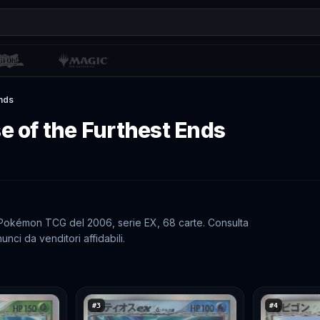
Ends
e of the Furthest Ends
 Pokémon TCG del 2006, serie EX, 68 carte. Consulta
unci da venditori affidabili.
#
3
#
4