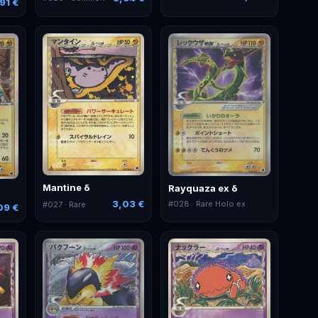
91 €
Mantine δ
Rayquaza ex δ
3,03 €
#
028
· Rare Holo ex
#
027
· Rare
09 €