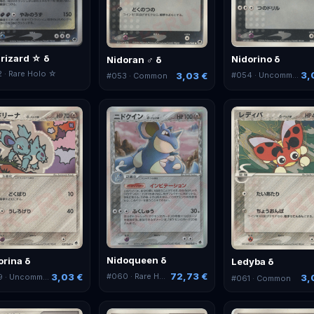
rizard ☆ δ
Nidorino δ
Nidoran ♂ δ
2
· Rare Holo ☆
3,
3,03 €
#
054
· Uncommon
#
053
· Common
Nidoqueen δ
orina δ
Ledyba δ
72,73 €
3,03 €
#
060
· Rare Holo
9
· Uncommon
3,
#
061
· Common