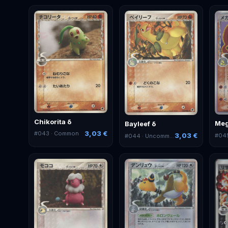
Chikorita δ
Meg
Bayleef δ
3,03 €
#
043
· Common
3,03 €
#
04
#
044
· Uncommon