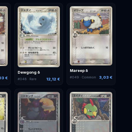
Mareep δ
Dewgong δ
3,03 €
#
049
· Common
03 €
12,12 €
#
048
· Rare