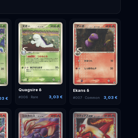
Quagsire δ
Ekans δ
3,03 €
#
006
· Rare
3,03 €
#
007
· Common
03 €