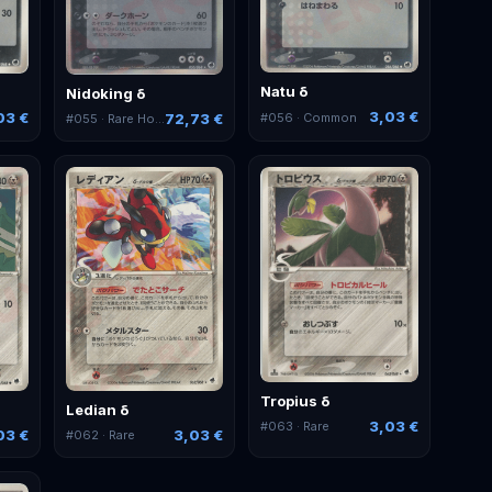
Natu δ
Nidoking δ
3,03 €
03 €
#
056
· Common
72,73 €
#
055
· Rare Holo
Tropius δ
Ledian δ
3,03 €
#
063
· Rare
3,03 €
03 €
#
062
· Rare