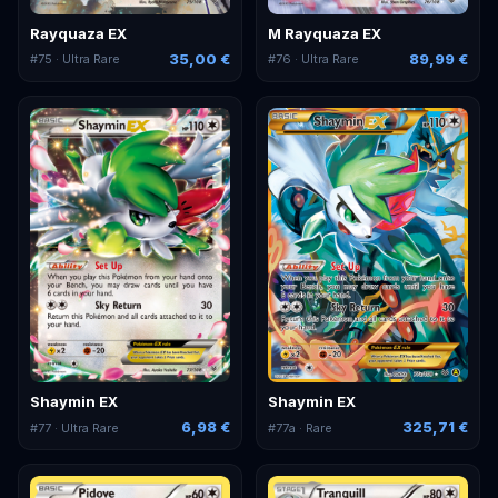
Rayquaza EX
M Rayquaza EX
35,00 €
89,99 €
#
75
· Ultra Rare
#
76
· Ultra Rare
Shaymin EX
Shaymin EX
6,98 €
325,71 €
#
77
· Ultra Rare
#
77a
· Rare