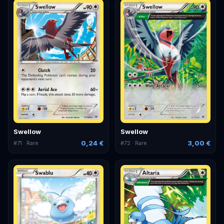
Swellow
Swellow
0,24 €
3,00 €
#
71
· Rare
#
72
· Rare