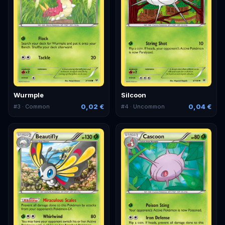
Wurmple
Silcoon
0,02 €
0,04 €
#
3
· Common
#
4
· Uncommon