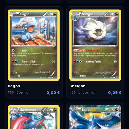
Bagon
Shelgon
0,02 €
0,05 €
#
55
· Common
#
56
· Uncommon