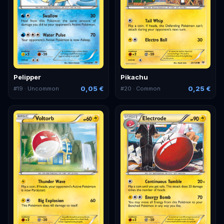
Pelipper
Pikachu
0,05 €
0,25 €
#
19
· Uncommon
#
20
· Common