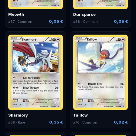
Meowth
Dunsparce
0,05 €
0,05 €
#
67
· Common
#
68
· Common
Skarmory
Taillow
0,35 €
0,02 €
#
69
· Rare
#
70
· Common