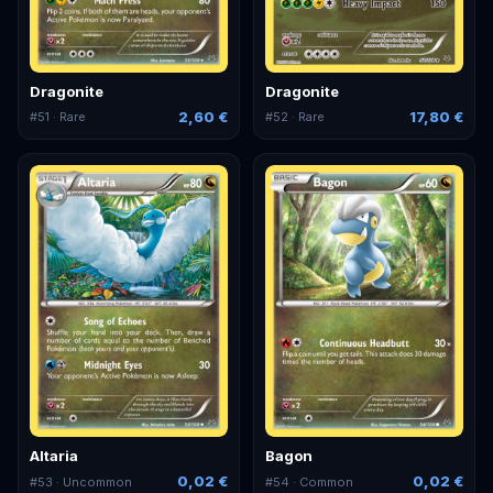
Dragonite
Dragonite
2,60 €
17,80 €
#
51
· Rare
#
52
· Rare
Altaria
Bagon
0,02 €
0,02 €
#
53
· Uncommon
#
54
· Common