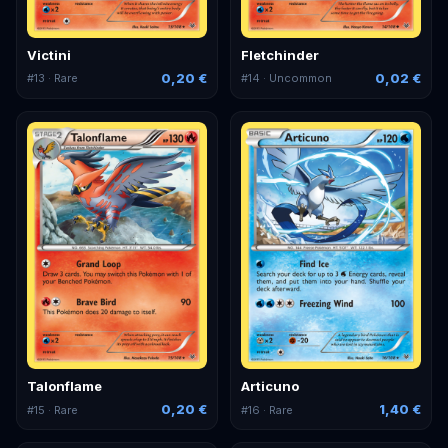
Victini
Fletchinder
0,20 €
0,02 €
#
13
· Rare
#
14
· Uncommon
Talonflame
Articuno
0,20 €
1,40 €
#
15
· Rare
#
16
· Rare