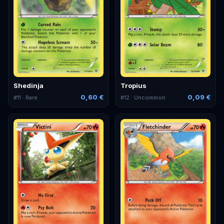
Shedinja
Tropius
0,60 €
0,09 €
#
11
· Rare
#
12
· Uncommon