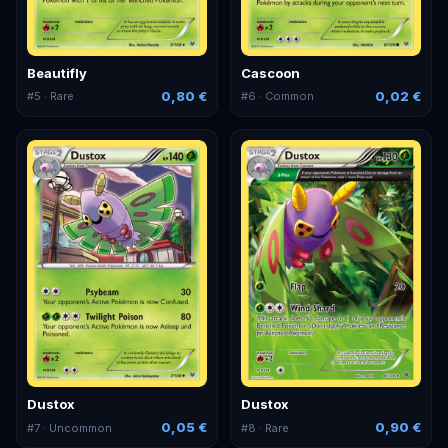
Beautifly
Cascoon
0,80 €
0,02 €
#
5
· Rare
#
6
· Common
Dustox
Dustox
0,05 €
0,90 €
#
7
· Uncommon
#
8
· Rare