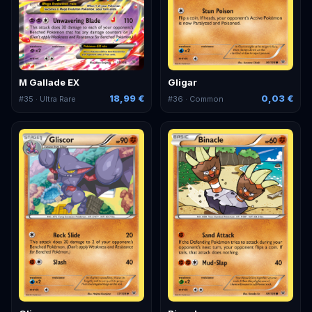
M Gallade EX
Gligar
18,99 €
0,03 €
#
35
· Ultra Rare
#
36
· Common