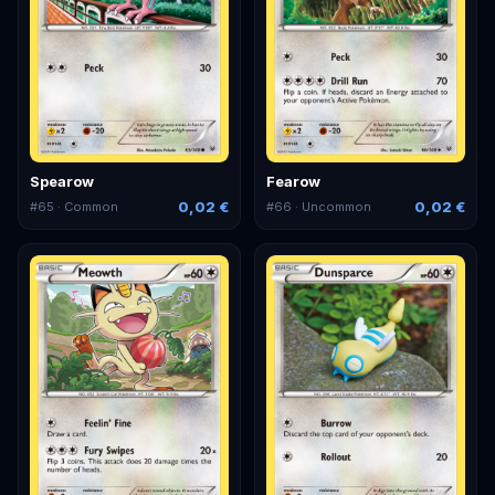
Spearow
Fearow
0,02 €
0,02 €
#
65
· Common
#
66
· Uncommon