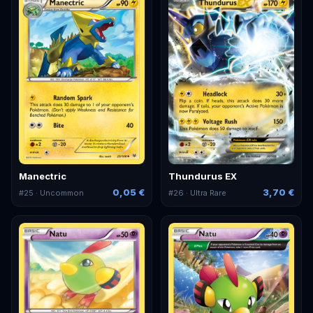
Manectric
Thundurus EX
0,05 €
3,70 €
#
25
· Uncommon
#
26
· Ultra Rare