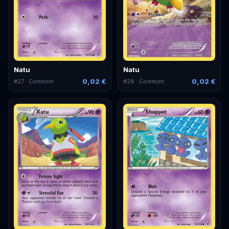
Natu
Natu
0,02 €
0,02 €
#
27
· Common
#
28
· Common