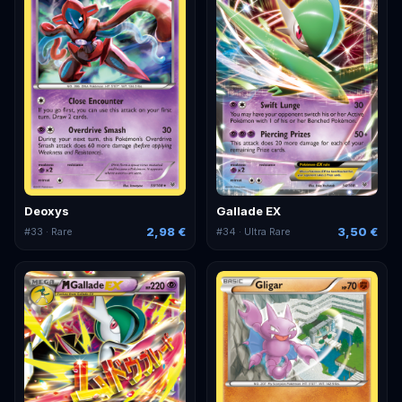
Deoxys
Gallade EX
2,98 €
3,50 €
#
33
· Rare
#
34
· Ultra Rare