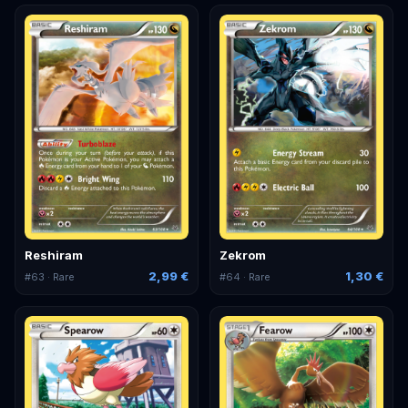
Reshiram
Zekrom
2,99 €
1,30 €
#
63
· Rare
#
64
· Rare