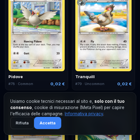
Pidove
Tranquill
0,02 €
0,02 €
#
78
· Common
#
79
· Uncommon
Usiamo cookie tecnici necessari al sito e,
solo con il tuo
consenso
, cookie di misurazione (Meta Pixel) per capire
l'efficacia delle campagne.
Informativa privacy
.
Rifiuta
Accetta