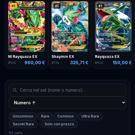
#
1
#
2
#
3
M Rayquaza EX
Shaymin EX
Rayquaza EX
960,00 €
325,71 €
150,00 €
#
105
#
77a
#
104
Uncommon
Rare
Common
Ultra Rare
Secret Rare
Solo con prezzo
112 carte