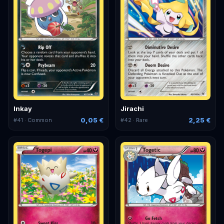
Inkay
Jirachi
0,05 €
2,25 €
#
41
· Common
#
42
· Rare