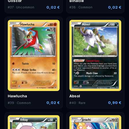
Gliscor
Binacle
0,02 €
0,02 €
#
37
· Uncommon
#
38
· Common
Hawlucha
Absol
0,02 €
0,90 €
#
39
· Common
#
40
· Rare