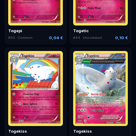
Togepi
Togetic
0,04 €
0,10 €
#
43
· Common
#
44
· Uncommon
Togekiss
Togekiss