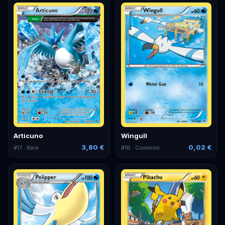
Articuno
Wingull
3,80 €
0,02 €
#
17
· Rare
#
18
· Common