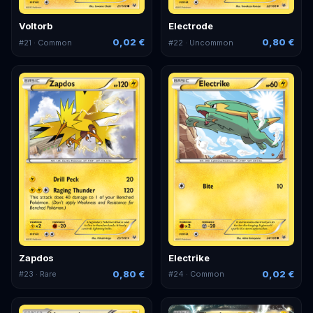
Voltorb
Electrode
0,02 €
0,80 €
#
21
· Common
#
22
· Uncommon
Zapdos
Electrike
0,80 €
0,02 €
#
23
· Rare
#
24
· Common