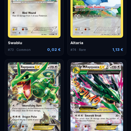
Swablu
Altaria
0,02 €
1,13 €
#
73
· Common
#
74
· Rare