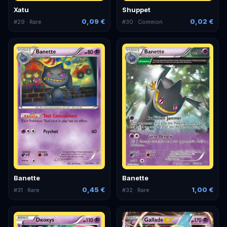
Xatu
Shuppet
0,09 €
0,02 €
#
29
· Rare
#
30
· Common
Banette
Banette
0,45 €
1,00 €
#
31
· Rare
#
32
· Rare