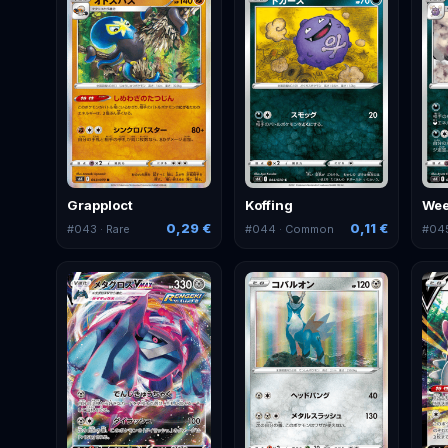
Grapploct
Koffing
Wee
0,29 €
0,11 €
#
043
· Rare
#
044
· Common
#
04