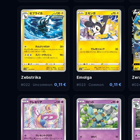
Zebstrika
Emolga
Zer
0,11 €
0,11 €
#
022
· Uncommon
#
023
· Common
#
02