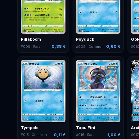
Rillaboom
Psyduck
Gol
0,38 €
0,60 €
#
008
· Rare
#
009
· Common
#
01
Tympole
Tapu Fini
Arc
0,11 €
1,00 €
#
015
· Common
#
016
· Rare
#
017