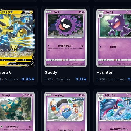
aora V
Gastly
Haunter
0,45 €
0,11 €
0
4
· Double Rare
#
025
· Common
#
026
· Uncommon