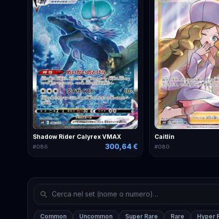
Shadow Rider Calyrex VMAX
Caitlin
300,64 €
#
086
#
080
Common
Uncommon
Super Rare
Rare
Hyper 