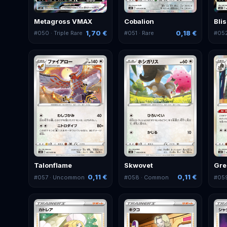
Metagross VMAX
Cobalion
Bli
1,70 €
0,18 €
#
050
· Triple Rare
#
051
· Rare
#
05
Talonflame
Skwovet
Gre
0,11 €
0,11 €
#
057
· Uncommon
#
058
· Common
#
05