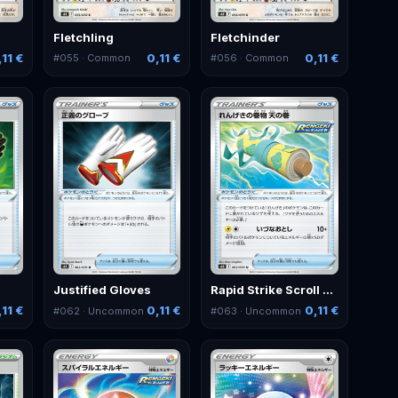
Fletchling
Fletchinder
,11 €
0,11 €
0,11 €
#
055
· Common
#
056
· Common
Justified Gloves
Rapid Strike Scroll of Skies
,11 €
0,11 €
0,11 €
#
062
· Uncommon
#
063
· Uncommon