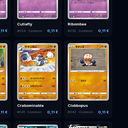
Cutiefly
Ribombee
,11 €
0,11 €
0,11 €
#
034
· Common
#
035
· Common
Crabominable
Clobbopus
,11 €
0,11 €
0,11 €
#
041
· Common
#
042
· Common