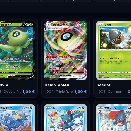
ebi V
Celebi VMAX
Seedot
1,09 €
1,60 €
0
3
· Double Rare
#
004
· Triple Rare
#
005
· Common