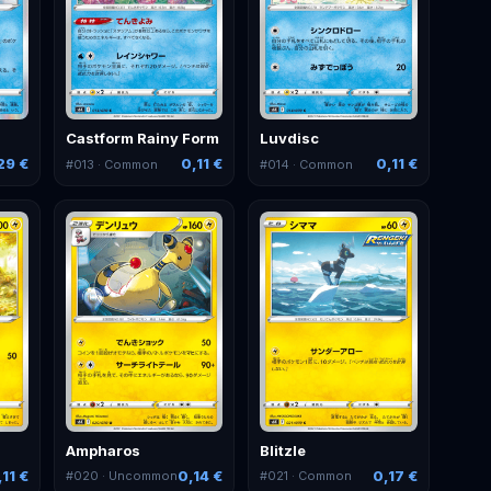
Castform Rainy Form
Luvdisc
29 €
0,11 €
0,11 €
#
013
· Common
#
014
· Common
Ampharos
Blitzle
,11 €
0,14 €
0,17 €
#
020
· Uncommon
#
021
· Common