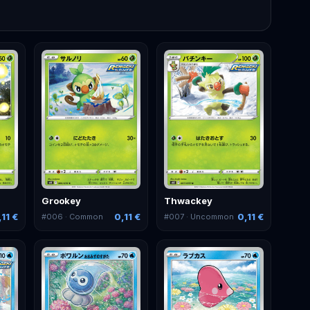
Grookey
Thwackey
,11 €
0,11 €
0,11 €
#
006
· Common
#
007
· Uncommon