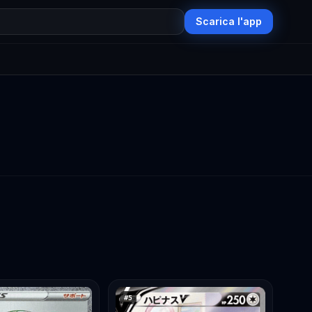
Scarica l'app
#
5