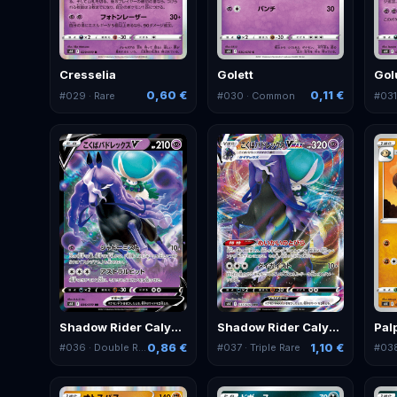
Cresselia
Golett
Gol
0,60 €
0,11 €
#
029
· Rare
#
030
· Common
#
03
Shadow Rider Calyrex V
Shadow Rider Calyrex VMAX
Pal
0,86 €
1,10 €
#
036
· Double Rare
#
037
· Triple Rare
#
03