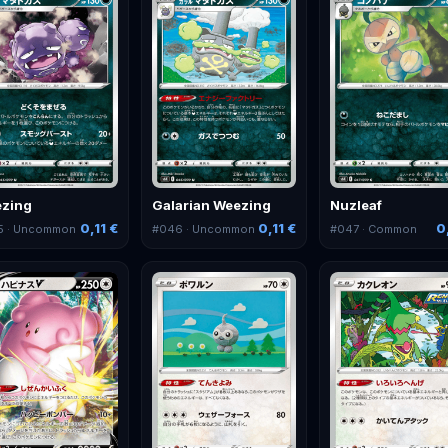
zing
Galarian Weezing
Nuzleaf
0,11 €
0,11 €
0
5
· Uncommon
#
046
· Uncommon
#
047
· Common