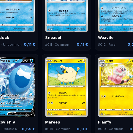
duck
Sneasel
Weavile
0,11 €
0,11 €
0,
0
· Uncommon
#
011
· Common
#
012
· Rare
tovish V
Mareep
Flaaffy
0,59 €
0,11 €
0
· Double Rare
#
018
· Common
#
019
· Common