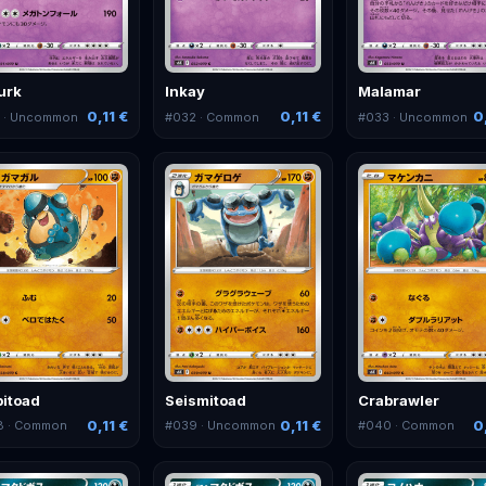
urk
Inkay
Malamar
0,11 €
0,11 €
0
1
· Uncommon
#
032
· Common
#
033
· Uncommon
pitoad
Seismitoad
Crabrawler
0,11 €
0,11 €
0
8
· Common
#
039
· Uncommon
#
040
· Common