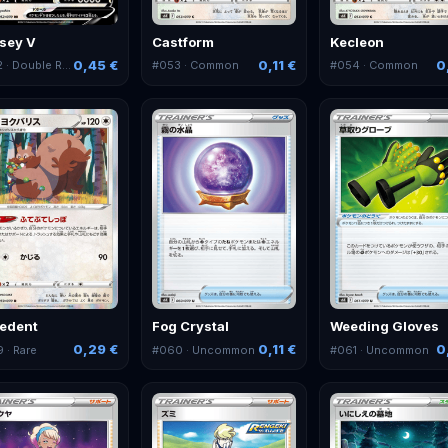
ssey V
Castform
Kecleon
0,45 €
0,11 €
0
2
· Double Rare
#
053
· Common
#
054
· Common
edent
Fog Crystal
Weeding Gloves
0,29 €
0,11 €
0
9
· Rare
#
060
· Uncommon
#
061
· Uncommon