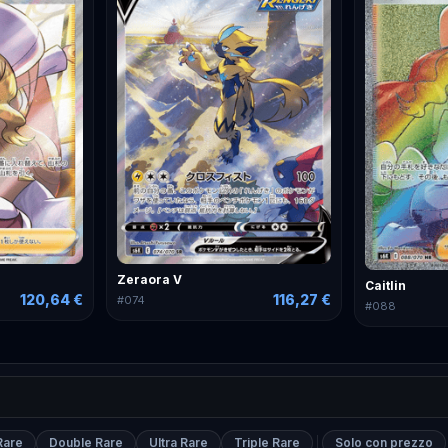
Zeraora V
Caitlin
120,64 €
116,27 €
#
074
#
088
Rare
Double Rare
Ultra Rare
Triple Rare
Solo con prezzo