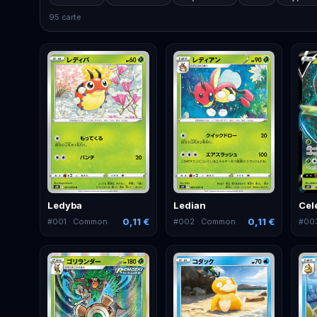
95 carte
Ledyba
Ledian
Cel
0,11 €
0,11 €
#
001
· Common
#
002
· Common
#
00