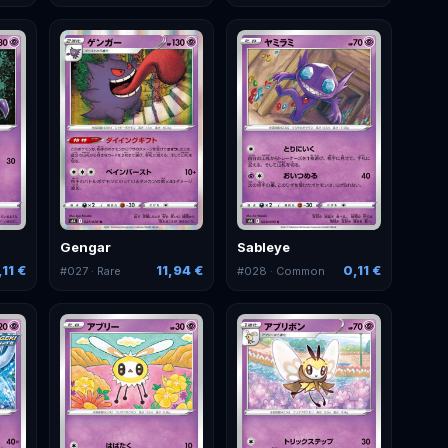
Gengar
Sableye
,11 €
11,94 €
0,11 €
#
027
· Rare
#
028
· Common